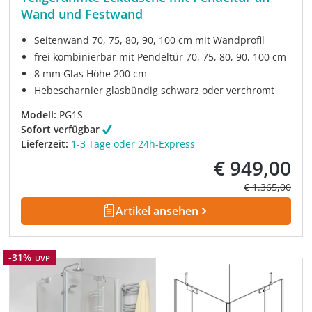
Wand und Festwand
Seitenwand 70, 75, 80, 90, 100 cm mit Wandprofil
frei kombinierbar mit Pendeltür 70, 75, 80, 90, 100 cm
8 mm Glas Höhe 200 cm
Hebescharnier glasbündig schwarz oder verchromt
Modell:
PG1S
Sofort verfügbar
Lieferzeit:
1-3 Tage oder 24h-Express
€ 949,00
Verkaufspreis:
Regulärer Prei
€ 1.365,00
Artikel ansehen
Rabatt
-31%
UVP