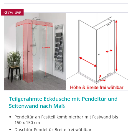
Rabatt
-27%
UVP
Teilgerahmte Eckdusche mit Pendeltür und
Seitenwand nach Maß
Pendeltür an Festteil kombinierbar mit Festwand bis
150 x 150 cm
Duschtür Pendeltür Breite frei wählbar