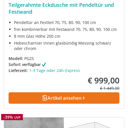
Teilgerahmte Eckdusche mit Pendeltür und
Festwand
Pendeltür an Festteil 70, 75, 80, 90, 100 cm
frei kombinierbar mit Festwand 70, 75, 80, 90, 100 cm
8 mm Glas Höhe 200 cm
Hebescharnier innen glasbündig Messing schwarz
oder chrom
Modell:
PG2S
Sofort verfügbar
Lieferzeit:
1-3 Tage oder 24h-Express
€ 999,00
Verkaufspreis:
Regulärer Prei
€ 1.449,00
Artikel ansehen
Rabatt
-39%
UVP