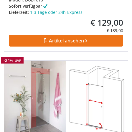
Sofort verfügbar
Lieferzeit:
1-3 Tage oder 24h-Express
€ 129,00
Verkaufspreis:
Regulärer Pre
€ 189,00
Artikel ansehen
Rabatt
-24%
UVP