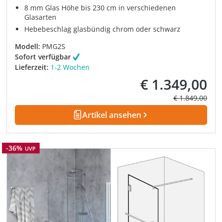
8 mm Glas Höhe bis 230 cm in verschiedenen
Glasarten
Hebebeschlag glasbündig chrom oder schwarz
Modell:
PMG2S
Sofort verfügbar
Lieferzeit:
1-2 Wochen
€ 1.349,00
Verkaufspreis:
Regulärer Prei
€ 1.849,00
Artikel ansehen
Rabatt
-36%
UVP