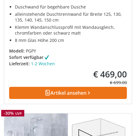
Duschwand für begehbare Dusche
alleinstehende Duschtrennwand für Breite 125, 130,
135, 140, 145, 150 cm
Klemm Wandanschlussprofil mit Wandausgleich,
chromfarben oder schwarz matt
8 mm Glas Höhe 200 cm
Modell:
PGPY
Sofort verfügbar
Lieferzeit:
1-2 Wochen
€ 469,00
Verkaufspreis:
Regulärer Pre
€ 699,00
Artikel ansehen
Rabatt
-30%
UVP