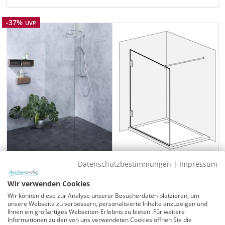
Rabatt
-37%
UVP
Datenschutzbestimmungen
|
Impressum
Große freistehende Duschwand
Wir verwenden Cookies
Duschwand 120 cm
Wir können diese zur Analyse unserer Besucherdaten platzieren, um
Verstellbereich/Glasaußenkante: 116,0-117,0 cm
unsere Webseite zu verbessern, personalisierte Inhalte anzuzeigen und
Ihnen ein großartiges Webseiten-Erlebnis zu bieten. Für weitere
Glashöhe 195 cm
Informationen zu den von uns verwendeten Cookies öffnen Sie die