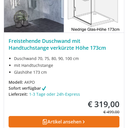
Freistehende Duschwand mit
Handtuchstange verkürzte Höhe 173cm
Duschwand 70, 75, 80, 90, 100 cm
mit Handtuchstange
Glashöhe 173 cm
Modell:
AKPO
Sofort verfügbar
Lieferzeit:
1-3 Tage oder 24h-Express
€ 319,00
Verkaufspreis:
Regulärer Pre
€ 499,00
Artikel ansehen