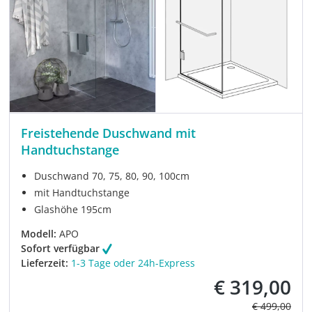
Freistehende Duschwand mit
Handtuchstange
Duschwand 70, 75, 80, 90, 100cm
mit Handtuchstange
Glashöhe 195cm
Modell:
APO
Sofort verfügbar
Lieferzeit:
1-3 Tage oder 24h-Express
€ 319,00
Verkaufspreis:
Regulärer Pre
€ 499,00