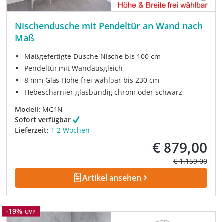
Nischendusche mit Pendeltür an Wand nach
Maß
Maßgefertigte Dusche Nische bis 100 cm
Pendeltür mit Wandausgleich
8 mm Glas Höhe frei wählbar bis 230 cm
Hebescharnier glasbündig chrom oder schwarz
Modell:
MG1N
Sofort verfügbar
Lieferzeit:
1-2 Wochen
€ 879,00
Verkaufspreis:
Regulärer Prei
€ 1.159,00
Artikel ansehen
Rabatt
-19%
UVP