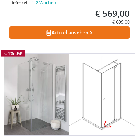
Lieferzeit:
1-2 Wochen
€ 569,00
Verkaufspreis:
Regulärer Pre
€ 699,00
Artikel ansehen
Rabatt
-31%
UVP