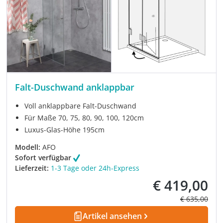
Falt-Duschwand anklappbar
Voll anklappbare Falt-Duschwand
Für Maße 70, 75, 80, 90, 100, 120cm
Luxus-Glas-Höhe 195cm
Modell:
AFO
Sofort verfügbar
Lieferzeit:
1-3 Tage oder 24h-Express
€ 419,00
Verkaufspreis:
Regulärer Pre
€ 635,00
Artikel ansehen