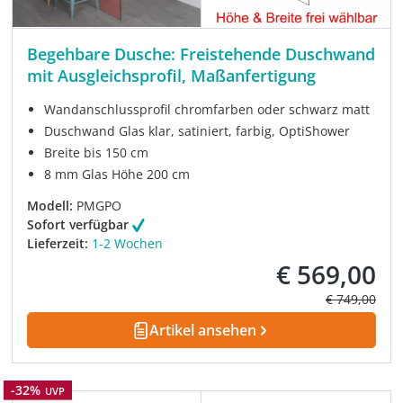
Begehbare Dusche: Freistehende Duschwand
mit Ausgleichsprofil, Maßanfertigung
Wandanschlussprofil chromfarben oder schwarz matt
Duschwand Glas klar, satiniert, farbig, OptiShower
Breite bis 150 cm
8 mm Glas Höhe 200 cm
Modell:
PMGPO
Sofort verfügbar
Lieferzeit:
1-2 Wochen
€ 569,00
Verkaufspreis:
Regulärer Pre
€ 749,00
Artikel ansehen
Rabatt
-32%
UVP