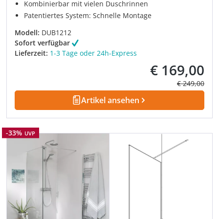
Kombinierbar mit vielen Duschrinnen
Patentiertes System: Schnelle Montage
Modell:
DUB1212
Sofort verfügbar
Lieferzeit:
1-3 Tage oder 24h-Express
€ 169,00
Verkaufspreis:
Regulärer Pre
€ 249,00
Artikel ansehen
Rabatt
-33%
UVP