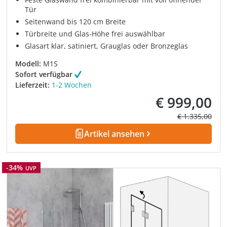
Tür
Seitenwand bis 120 cm Breite
Türbreite und Glas-Höhe frei auswählbar
Glasart klar, satiniert, Grauglas oder Bronzeglas
Modell:
M1S
Sofort verfügbar
Lieferzeit:
1-2 Wochen
€ 999,00
Verkaufspreis:
Regulärer Prei
€ 1.335,00
Artikel ansehen
Rabatt
-34%
UVP