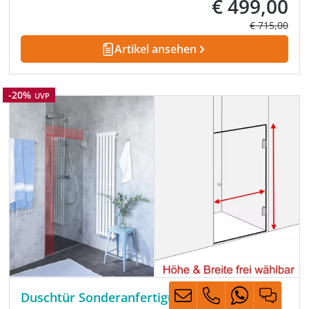
€ 499,00
Verkaufspreis:
Regulärer Pre
€ 715,00
Artikel ansehen
Rabatt
-20%
UVP
Duschtür Sonderanfertigung für Nische