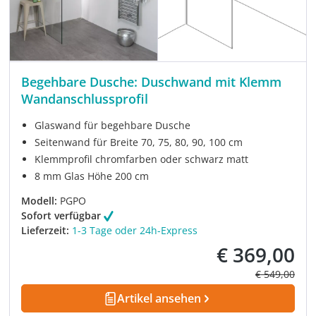
Begehbare Dusche: Duschwand mit Klemm
Wandanschlussprofil
Glaswand für begehbare Dusche
Seitenwand für Breite 70, 75, 80, 90, 100 cm
Klemmprofil chromfarben oder schwarz matt
8 mm Glas Höhe 200 cm
Modell:
PGPO
Sofort verfügbar
Lieferzeit:
1-3 Tage oder 24h-Express
€ 369,00
Verkaufspreis:
Regulärer Pre
€ 549,00
Artikel ansehen