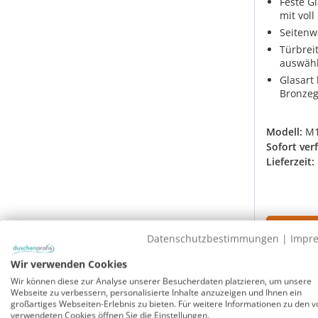
Feste G
mit voll
Seitenw
Türbrei
auswäh
Glasart 
Bronzeg
Modell:
M
Sofort ver
Lieferzeit:
Datenschutzbestimmungen
|
Impr
Wir verwenden Cookies
Rabatt
-24%
UVP
Wir können diese zur Analyse unserer Besucherdaten platzieren, um unsere
Webseite zu verbessern, personalisierte Inhalte anzuzeigen und Ihnen ein
großartiges Webseiten-Erlebnis zu bieten. Für weitere Informationen zu den v
verwendeten Cookies öffnen Sie die Einstellungen.