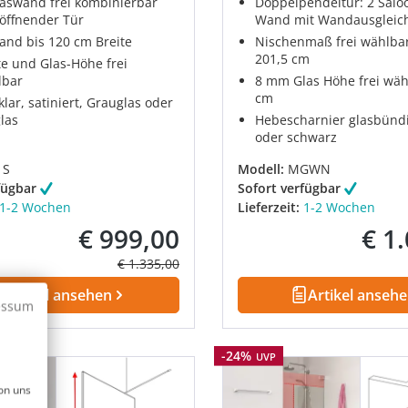
laswand frei kombinierbar
Doppelpendeltür: 2 Salo
 öffnender Tür
Wand mit Wandausgleic
and bis 120 cm Breite
Nischenmaß frei wählbar
201,5 cm
te und Glas-Höhe frei
lbar
8 mm Glas Höhe frei wäh
cm
klar, satiniert, Grauglas oder
las
Hebescharnier glasbünd
oder schwarz
1S
Modell:
MGWN
fügbar
Sofort verfügbar
1-2 Wochen
Lieferzeit:
1-2 Wochen
€ 999,00
€ 1
Verkaufspreis:
Verkau
Regulärer Preis:
€ 1.335,00
Artikel ansehen
Artikel anseh
essum
Rabatt
-24%
UVP
on uns