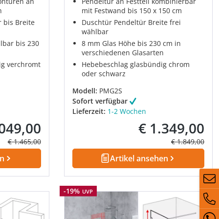
ontüren an
Pendeltür an Festteil kombinierbar
h
mit Festwand bis 150 x 150 cm
 bis Breite
Duschtür Pendeltür Breite frei
wählbar
lbar bis 230
8 mm Glas Höhe bis 230 cm in
verschiedenen Glasarten
ig verchromt
Hebebeschlag glasbündig chrom
oder schwarz
Modell:
PMG2S
Sofort verfügbar
Lieferzeit:
1-2 Wochen
.049,00
€ 1.349,00
fspreis:
Verkaufspreis:
Regulärer Preis:
Regulärer Prei
€ 1.465,00
€ 1.849,00
en
Artikel ansehen
Rabatt
-19%
UVP