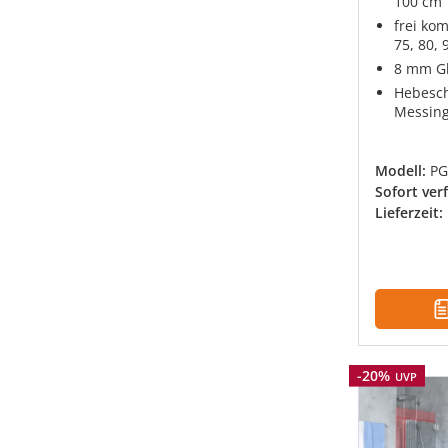
100 cm
frei ko
75, 80, 
8 mm Gl
Hebesch
Messing
Modell:
PG
Sofort ver
Lieferzeit:
Rabatt
-20%
UVP