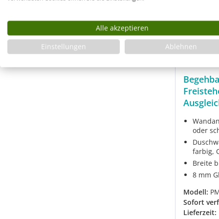
Alle akzeptieren
Einstellungen
Ablehnen
Begehba
Freiste
Ausgleic
Maßanfe
Wandans
oder sc
Duschwan
farbig,
Breite 
8 mm Gl
Modell:
P
Sofort ver
Lieferzeit: