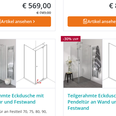
€ 569,00
€
Verkaufspreis:
Ver
Regulärer Preis:
€ 749,00
Artikel ansehen
Artikel anseh
Rabatt
-30%
UVP
ahmte Eckdusche mit
Teilgerahmte Eckdusc
ür und Festwand
Pendeltür an Wand u
Festwand
r an Festteil 70, 75, 80, 90,