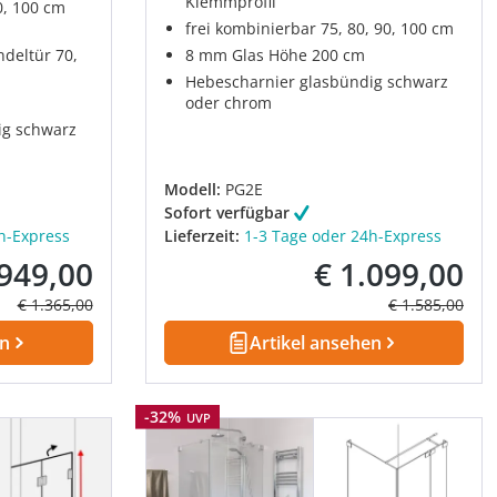
Klemmprofil
0, 100 cm
frei kombinierbar 75, 80, 90, 100 cm
ndeltür 70,
8 mm Glas Höhe 200 cm
Hebescharnier glasbündig schwarz
oder chrom
ig schwarz
Modell:
PG2E
Sofort verfügbar
h-Express
Lieferzeit:
1-3 Tage oder 24h-Express
 949,00
€ 1.099,00
kaufspreis:
Verkaufspreis:
Regulärer Preis:
Regulärer Prei
€ 1.365,00
€ 1.585,00
en
Artikel ansehen
Rabatt
-32%
UVP