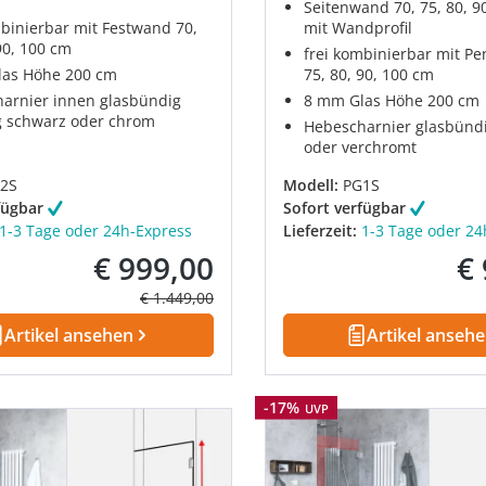
Seitenwand 70, 75, 80, 9
mbinierbar mit Festwand 70,
mit Wandprofil
90, 100 cm
frei kombinierbar mit Pe
as Höhe 200 cm
75, 80, 90, 100 cm
arnier innen glasbündig
8 mm Glas Höhe 200 cm
 schwarz oder chrom
Hebescharnier glasbünd
oder verchromt
2S
Modell:
PG1S
fügbar
Sofort verfügbar
1-3 Tage oder 24h-Express
Lieferzeit:
1-3 Tage oder 24
€ 999,00
€
Verkaufspreis:
Ver
Regulärer Preis:
€ 1.449,00
Artikel ansehen
Artikel anseh
Rabatt
-17%
UVP