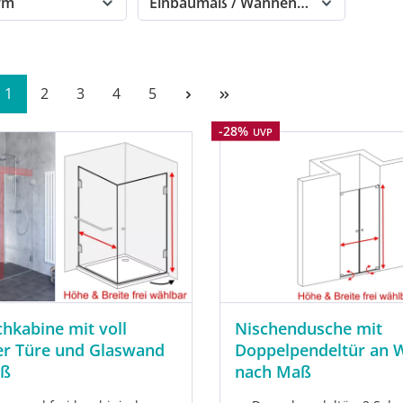
orm
Einbaumaß / Wannenmaß
Seite
Seite
Seite
Seite
Seite
1
2
3
4
5
Rabatt
-28%
UVP
hkabine mit voll
Nischendusche mit
er Türe und Glaswand
Doppelpendeltür an 
aß
nach Maß