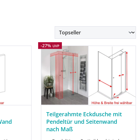
Rabatt
-27%
UVP
Teilgerahmte Eckdusche mit
Wand
Pendeltür und Seitenwand
nach Maß