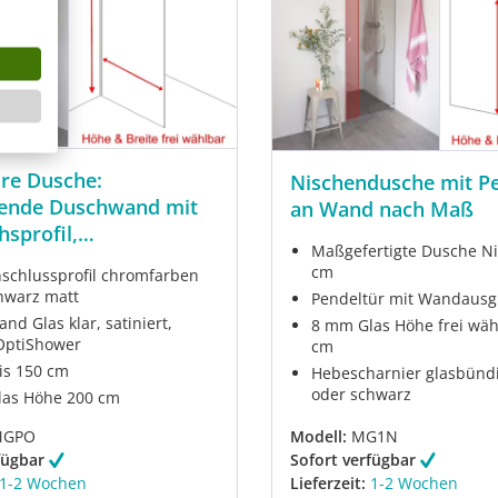
re Dusche:
Nischendusche mit P
hende Duschwand mit
an Wand nach Maß
hsprofil,
Maßgefertigte Dusche Ni
rtigung
cm
chlussprofil chromfarben
hwarz matt
Pendeltür mit Wandausg
d Glas klar, satiniert,
8 mm Glas Höhe frei wäh
 OptiShower
cm
bis 150 cm
Hebescharnier glasbünd
oder schwarz
as Höhe 200 cm
MGPO
Modell:
MG1N
fügbar
Sofort verfügbar
1-2 Wochen
Lieferzeit:
1-2 Wochen