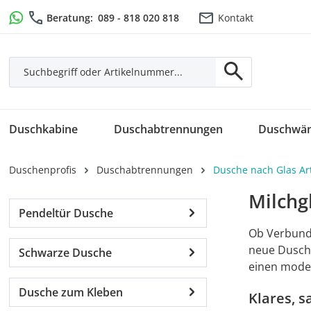
m Hauptinhalt springen
Zur Suche springen
Zur Hauptnavigation springen
Beratung:
089 - 818 020 818
Kontakt
Duschkabine
Duschabtrennungen
Duschwä
Duschenprofis
Duschabtrennungen
Dusche nach Glas Ar
Milchg
Pendeltür Dusche
Ob Verbunds
neue Dusche
Schwarze Dusche
einen mode
Dusche zum Kleben
Klares, s