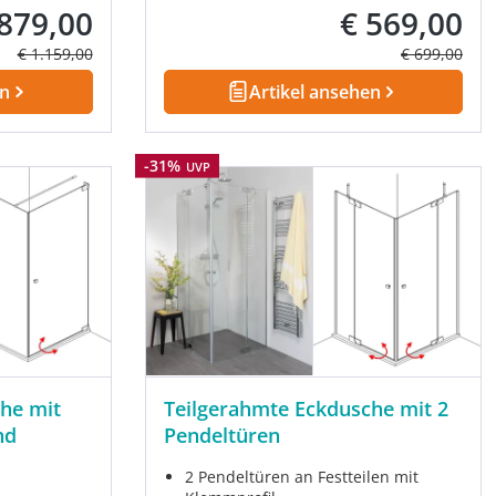
 879,00
€ 569,00
kaufspreis:
Verkaufspreis:
Regulärer Preis:
Regulärer Pre
€ 1.159,00
€ 699,00
en
Artikel ansehen
Rabatt
-31%
UVP
he mit
Teilgerahmte Eckdusche mit 2
nd
Pendeltüren
2 Pendeltüren an Festteilen mit