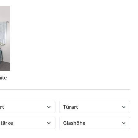
ite
rt
Türart
stärke
Glashöhe