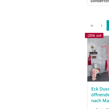
Sonderf
Rabatt
-25%
UVP
Eck Dusc
öffnend
nach M