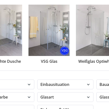
chte Dusche
VSG Glas
Weißglas Optiwh
Einbausituation
Baua
farbe
Glasart
Glas