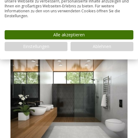
unsere Webseite zu verbessern, personalisierte Inhalte anzuzeigen und
Ihnen ein großartiges Webseiten-Erlebnis zu bieten. Für weitere
Duschwand? Lesen Sie hier, wie Sie Kalk im Bad
Informationen zu den von uns verwendeten Cookies öffnen Sie die
entfernen, welche Hausmittel helfen und wie Sie
Einstellungen.
den Kalkablagerungen effektiv vorbeugen.
Alle akzeptieren
Einstellungen
Ablehnen