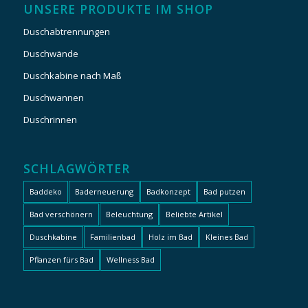
UNSERE PRODUKTE IM SHOP
Duschabtrennungen
Duschwände
Duschkabine nach Maß
Duschwannen
Duschrinnen
SCHLAGWÖRTER
Baddeko
Baderneuerung
Badkonzept
Bad putzen
Bad verschönern
Beleuchtung
Beliebte Artikel
Duschkabine
Familienbad
Holz im Bad
Kleines Bad
Pflanzen fürs Bad
Wellness Bad