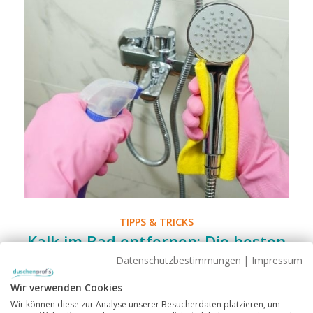
TIPPS & TRICKS
Kalk im Bad entfernen: Die besten
Tipps & Hausmittel
Datenschutzbestimmungen
|
Impressum
Wir verwenden Cookies
Wir können diese zur Analyse unserer Besucherdaten platzieren, um
Schon wieder hässliche Flecken auf der