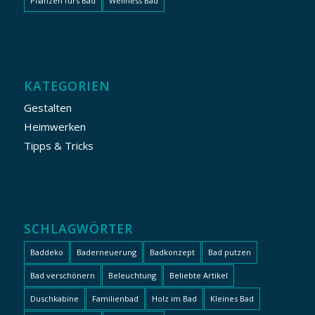
Pflanzen fürs Bad
Wellness Bad
KATEGORIEN
Gestalten
Heimwerken
Tipps & Tricks
SCHLAGWÖRTER
Baddeko
Baderneuerung
Badkonzept
Bad putzen
Bad verschönern
Beleuchtung
Beliebte Artikel
Duschkabine
Familienbad
Holz im Bad
Kleines Bad