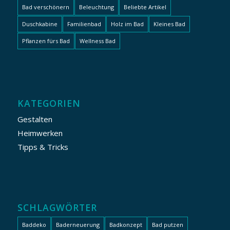
Bad verschönern
Beleuchtung
Beliebte Artikel
Duschkabine
Familienbad
Holz im Bad
Kleines Bad
Pflanzen fürs Bad
Wellness Bad
KATEGORIEN
Gestalten
Heimwerken
Tipps & Tricks
SCHLAGWÖRTER
Baddeko
Baderneuerung
Badkonzept
Bad putzen