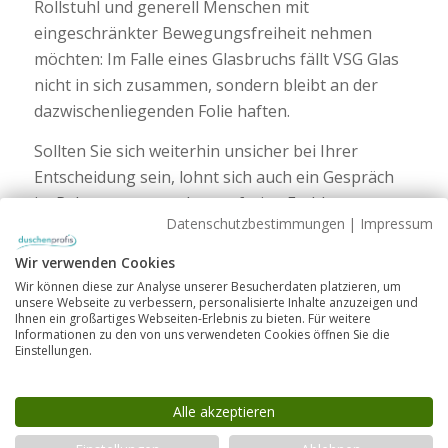
Rollstuhl und generell Menschen mit
eingeschränkter Bewegungsfreiheit nehmen
möchten: Im Falle eines Glasbruchs fällt VSG Glas
nicht in sich zusammen, sondern bleibt an der
dazwischenliegenden Folie haften.
Sollten Sie sich weiterhin unsicher bei Ihrer
Entscheidung sein, lohnt sich auch ein Gespräch
im Rahmen unserer kostenfreien Fachberatung:
Datenschutzbestimmungen
|
Impressum
Hier können wir mit Ihnen gemeinsam ausloten,
was die passende Option für Ihre ganz
Wir verwenden Cookies
persönliche Badsituation ist.
Wir können diese zur Analyse unserer Besucherdaten platzieren, um
unsere Webseite zu verbessern, personalisierte Inhalte anzuzeigen und
Ihnen ein großartiges Webseiten-Erlebnis zu bieten. Für weitere
Informationen zu den von uns verwendeten Cookies öffnen Sie die
Wo sind VSG Duschen
Einstellungen.
erhältlich?
Duschen aus VSG Glas gibt es nur von wenigen
Alle akzeptieren
Herstellern und in der Regel sind kaum Varianten