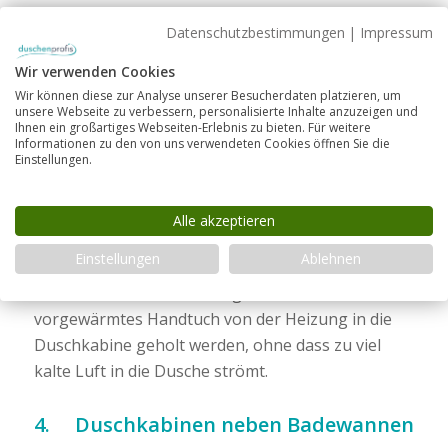
Viertelkreis-Dusche ein Design-Highlight für Ihr
Datenschutzbestimmungen
|
Impressum
Bad. Unsere
Combia Viertelkreis-Dusche mit
Innentüre ACV
ist ein stylisches und funktionales
Wir verwenden Cookies
Beispiel dafür. Die große runde Tür können Sie
Wir können diese zur Analyse unserer Besucherdaten platzieren, um
unsere Webseite zu verbessern, personalisierte Inhalte anzuzeigen und
nach außen, die kleine seitliche Tür nach innen
Ihnen ein großartiges Webseiten-Erlebnis zu bieten. Für weitere
öffnen. Die Innentüre muss aber nicht aufgemacht
Informationen zu den von uns verwendeten Cookies öffnen Sie die
Einstellungen.
werden, um in die Dusche einzusteigen.
Alle akzeptieren
Einstellungen
Ablehnen
Durch die Innentüre kann ganz leicht ein
vorgewärmtes Handtuch von der Heizung in die
Duschkabine geholt werden, ohne dass zu viel
kalte Luft in die Dusche strömt.
4. Duschkabinen neben Badewannen