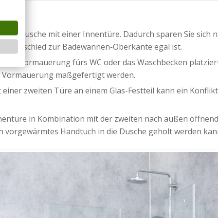
e Eckdusche mit einer Innentüre. Dadurch sparen Sie sich 
unterschied zur Badewannen-Oberkante egal ist.
 einer Vormauerung fürs WC oder das Waschbecken platzier
ie Vormauerung maßgefertigt werden.
iner zweiten Türe an einem Glas-Festteil kann ein Konflikt
 Innentüre in Kombination mit der zweiten nach außen öffn
in vorgewärmtes Handtuch in die Dusche geholt werden kan