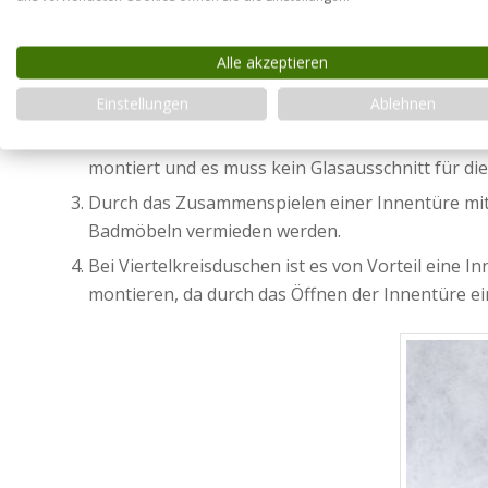
Praktische Tricks zum Einbau:
Alle akzeptieren
Neben einer Badewanne eignet sich vor allem ein
Festwand auf der Badewanne, da dann der Höhen
Einstellungen
Ablehnen
Ist die Dusche in einer Mauernische oder neben
montiert und es muss kein Glasausschnitt für d
Durch das Zusammenspielen einer Innentüre mit e
Badmöbeln vermieden werden.
Bei Viertelkreisduschen ist es von Vorteil eine
montieren, da durch das Öffnen der Innentüre e