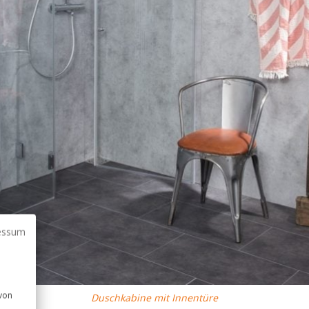
essum
 von
Duschkabine mit Innentüre