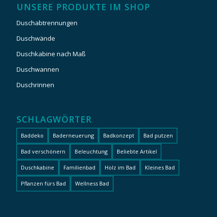
UNSERE PRODUKTE IM SHOP
Duschabtrennungen
Duschwände
Duschkabine nach Maß
Duschwannen
Duschrinnen
SCHLAGWÖRTER
Baddeko
Baderneuerung
Badkonzept
Bad putzen
Bad verschönern
Beleuchtung
Beliebte Artikel
Duschkabine
Familienbad
Holz im Bad
Kleines Bad
Pflanzen fürs Bad
Wellness Bad