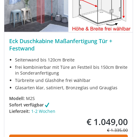
Eck Duschkabine Maßanfertigung Tür +
Festwand
Seitenwand bis 120cm Breite
frei kombinierbar mit Türe an Festteil bis 150cm Breite
in Sonderanfertigung
Türbreite und Glashöhe frei wählbar
Glasarten klar, satiniert, Bronzeglas und Grauglas
Modell:
M2S
Sofort verfügbar
Lieferzeit:
1-2 Wochen
€ 1.049,00
Verkaufspreis:
Regulärer Prei
€ 1.335,00