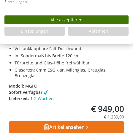
Einstellungen.
Alle akzeptieren
Einstellungen
Ablehnen
Falt-Duschwand anklappbar nach Maß
Voll anklappbare Falt-Duschwand
im Sondermaß bis Breite 120 cm
Türbreite und Glas-Höhe frei wählbar
Glasarten: 8mm ESG klar, Milchglas, Grauglas,
Bronzeglas
Modell:
MGFO
Sofort verfügbar
Lieferzeit:
1-2 Wochen
€ 949,00
Verkaufspreis:
Regulärer Prei
€ 1.289,00
Artikel ansehen