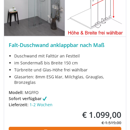
Falt-Duschwand anklappbar nach Maß
Duschwand mit Falttür an Festteil
im Sondermaß bis Breite 150 cm
Türbreite und Glas-Höhe frei wählbar
Glasarten: 8mm ESG klar, Milchglas, Grauglas,
Bronzeglas
Modell:
MGFFO
Sofort verfügbar
Lieferzeit:
1-2 Wochen
€ 1.099,00
Verkaufspreis:
Regulärer Prei
€ 1.519,00