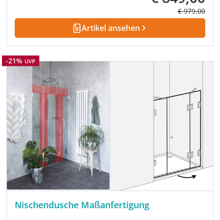
Regulärer Pre
€ 979,00
Artikel ansehen
Rabatt
-21%
UVP
Nischendusche Maßanfertigung