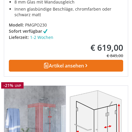
8 mm Glas mit Wandausgleich
Innen glasbündige Beschläge, chromfarben oder
schwarz matt
Modell:
PMGPO230
Sofort verfügbar
Lieferzeit:
1-2 Wochen
€ 619,00
Verkaufspreis:
Regulärer Pre
€ 849,00
Artikel ansehen
Rabatt
-21%
UVP