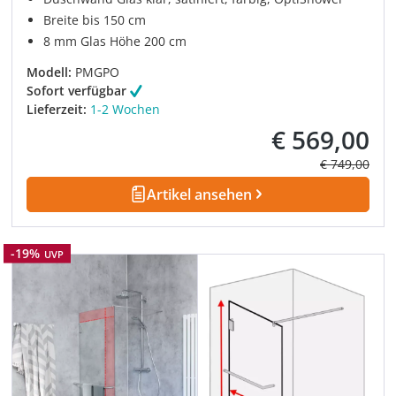
Breite bis 150 cm
8 mm Glas Höhe 200 cm
Modell:
PMGPO
Sofort verfügbar
Lieferzeit:
1-2 Wochen
€ 569,00
Verkaufspreis:
Regulärer Pre
€ 749,00
Artikel ansehen
Rabatt
-19%
UVP