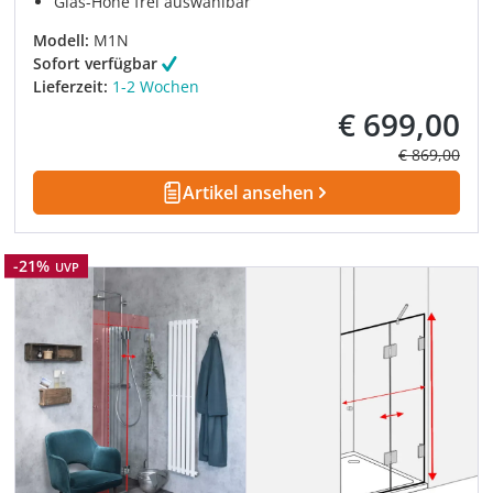
Glas-Höhe frei auswählbar
Modell:
M1N
Sofort verfügbar
Lieferzeit:
1-2 Wochen
€ 699,00
Verkaufspreis:
Regulärer Pre
€ 869,00
Artikel ansehen
Rabatt
-21%
UVP