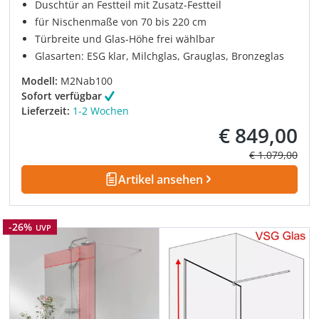
Duschtür an Festteil mit Zusatz-Festteil
für Nischenmaße von 70 bis 220 cm
Türbreite und Glas-Höhe frei wählbar
Glasarten: ESG klar, Milchglas, Grauglas, Bronzeglas
Modell:
M2Nab100
Sofort verfügbar
Lieferzeit:
1-2 Wochen
€ 849,00
Verkaufspreis:
Regulärer Prei
€ 1.079,00
Artikel ansehen
Rabatt
-26%
UVP