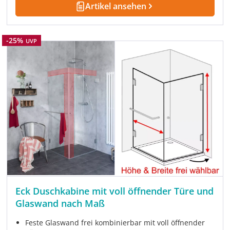
Artikel ansehen
Rabatt
-25%
UVP
Eck Duschkabine mit voll öffnender Türe und
Glaswand nach Maß
Feste Glaswand frei kombinierbar mit voll öffnender