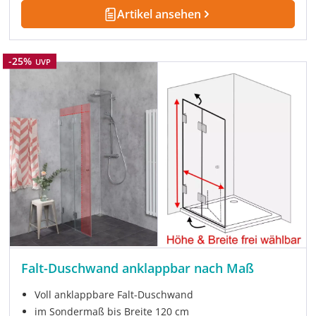
Artikel ansehen
Rabatt
-25%
UVP
Falt-Duschwand anklappbar nach Maß
Voll anklappbare Falt-Duschwand
im Sondermaß bis Breite 120 cm