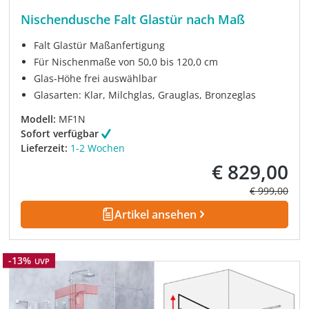
Nischendusche Falt Glastür nach Maß
Falt Glastür Maßanfertigung
Für Nischenmaße von 50,0 bis 120,0 cm
Glas-Höhe frei auswählbar
Glasarten: Klar, Milchglas, Grauglas, Bronzeglas
Modell:
MF1N
Sofort verfügbar
Lieferzeit:
1-2 Wochen
€ 829,00
Verkaufspreis:
Regulärer Pre
€ 999,00
Artikel ansehen
Rabatt
-13%
UVP