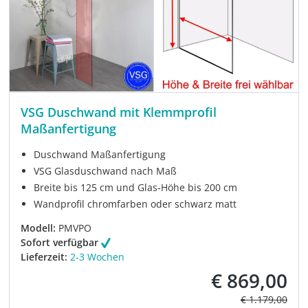
VSG Duschwand mit Klemmprofil
Maßanfertigung
Duschwand Maßanfertigung
VSG Glasduschwand nach Maß
Breite bis 125 cm und Glas-Höhe bis 200 cm
Wandprofil chromfarben oder schwarz matt
Modell:
PMVPO
Sofort verfügbar
Lieferzeit:
2-3 Wochen
€ 869,00
Verkaufspreis:
Regulärer Prei
€ 1.179,00