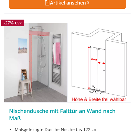
Artikel ansehen
Rabatt
-27%
UVP
Nischendusche mit Falttür an Wand nach
Maß
Maßgefertigte Dusche Nische bis 122 cm