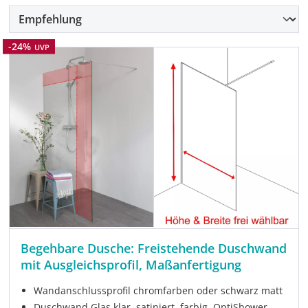
Rabatt
-24%
UVP
Begehbare Dusche: Freistehende Duschwand
mit Ausgleichsprofil, Maßanfertigung
Wandanschlussprofil chromfarben oder schwarz matt
Duschwand Glas klar, satiniert, farbig, OptiShower