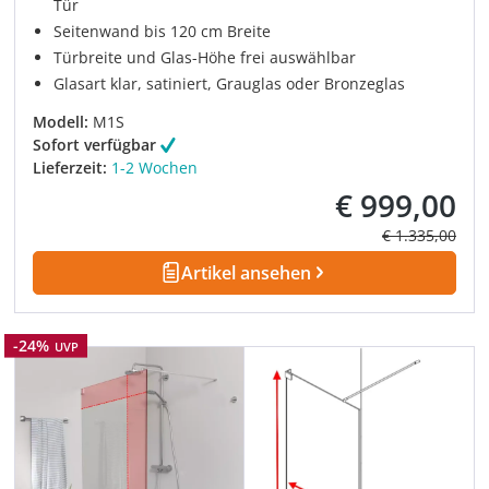
Tür
Seitenwand bis 120 cm Breite
Türbreite und Glas-Höhe frei auswählbar
Glasart klar, satiniert, Grauglas oder Bronzeglas
Modell:
M1S
Sofort verfügbar
Lieferzeit:
1-2 Wochen
€ 999,00
Verkaufspreis:
Regulärer Prei
€ 1.335,00
Artikel ansehen
Rabatt
-24%
UVP