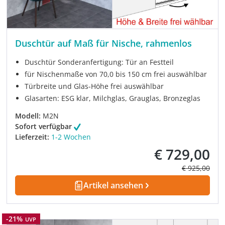
Duschtür auf Maß für Nische, rahmenlos
Duschtür Sonderanfertigung: Tür an Festteil
für Nischenmaße von 70,0 bis 150 cm frei auswählbar
Türbreite und Glas-Höhe frei auswählbar
Glasarten: ESG klar, Milchglas, Grauglas, Bronzeglas
Modell:
M2N
Sofort verfügbar
Lieferzeit:
1-2 Wochen
€ 729,00
Verkaufspreis:
Regulärer Pre
€ 925,00
Artikel ansehen
Rabatt
-21%
UVP