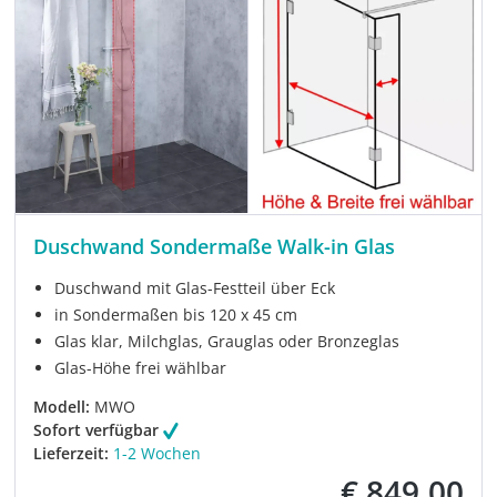
Duschwand Sondermaße Walk-in Glas
Duschwand mit Glas-Festteil über Eck
in Sondermaßen bis 120 x 45 cm
Glas klar, Milchglas, Grauglas oder Bronzeglas
Glas-Höhe frei wählbar
Modell:
MWO
Sofort verfügbar
Lieferzeit:
1-2 Wochen
€ 849,00
Verkaufspreis: