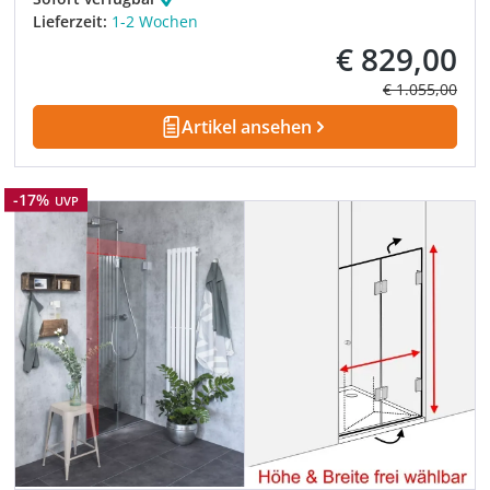
Lieferzeit:
1-2 Wochen
€ 829,00
Verkaufspreis:
Regulärer Prei
€ 1.055,00
Artikel ansehen
Rabatt
-17%
UVP