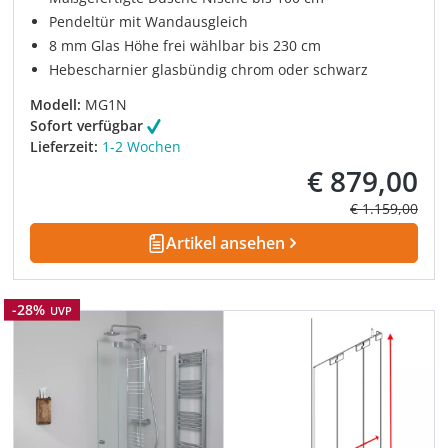
Pendeltür mit Wandausgleich
8 mm Glas Höhe frei wählbar bis 230 cm
Hebescharnier glasbündig chrom oder schwarz
Modell:
MG1N
Sofort verfügbar
Lieferzeit:
1-2 Wochen
€ 879,00
Verkaufspreis:
Regulärer Prei
€ 1.159,00
Artikel ansehen
Rabatt
-28%
UVP