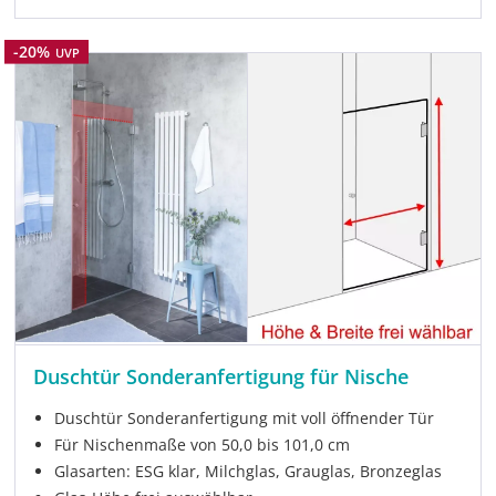
Rabatt
-20%
UVP
Duschtür Sonderanfertigung für Nische
Duschtür Sonderanfertigung mit voll öffnender Tür
Für Nischenmaße von 50,0 bis 101,0 cm
Glasarten: ESG klar, Milchglas, Grauglas, Bronzeglas