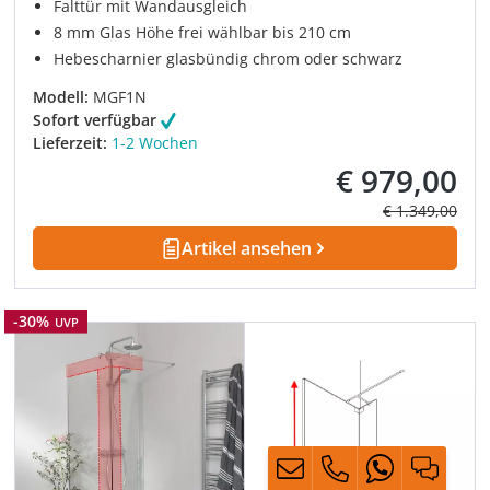
Falttür mit Wandausgleich
8 mm Glas Höhe frei wählbar bis 210 cm
Hebescharnier glasbündig chrom oder schwarz
Modell:
MGF1N
Sofort verfügbar
Lieferzeit:
1-2 Wochen
€ 979,00
Verkaufspreis:
Regulärer Prei
€ 1.349,00
Artikel ansehen
Rabatt
-30%
UVP