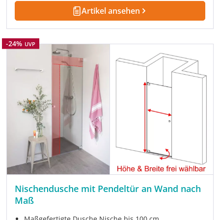
Artikel ansehen
Rabatt
-24%
UVP
Nischendusche mit Pendeltür an Wand nach
Maß
Maßgefertigte Dusche Nische bis 100 cm