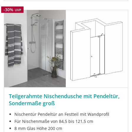
Rabatt
-30%
UVP
Teilgerahmte Nischendusche mit Pendeltür,
Sondermaße groß
Nischentür Pendeltür an Festteil mit Wandprofil
Für Nischenmaße von 84,5 bis 121,5 cm
8 mm Glas Höhe 200 cm