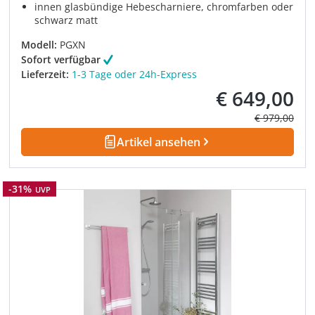
innen glasbündige Hebescharniere, chromfarben oder
schwarz matt
Modell:
PGXN
Sofort verfügbar
Lieferzeit:
1-3 Tage oder 24h-Express
€ 649,00
Verkaufspreis:
Regulärer Pre
€ 979,00
Artikel ansehen
Rabatt
-31%
UVP