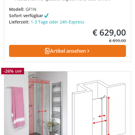
Modell:
GF1N
Sofort verfügbar
Lieferzeit:
1-3 Tage oder 24h-Express
€ 629,00
Verkaufspreis:
Regulärer Pre
€ 899,00
Artikel ansehen
Rabatt
-26%
UVP