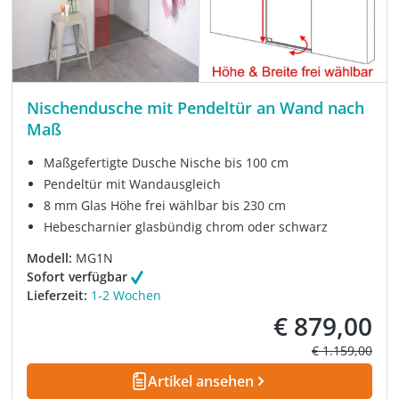
Nischendusche mit Pendeltür an Wand nach
Maß
Maßgefertigte Dusche Nische bis 100 cm
Pendeltür mit Wandausgleich
8 mm Glas Höhe frei wählbar bis 230 cm
Hebescharnier glasbündig chrom oder schwarz
Modell:
MG1N
Sofort verfügbar
Lieferzeit:
1-2 Wochen
€ 879,00
Verkaufspreis:
Regulärer Prei
€ 1.159,00
Artikel ansehen