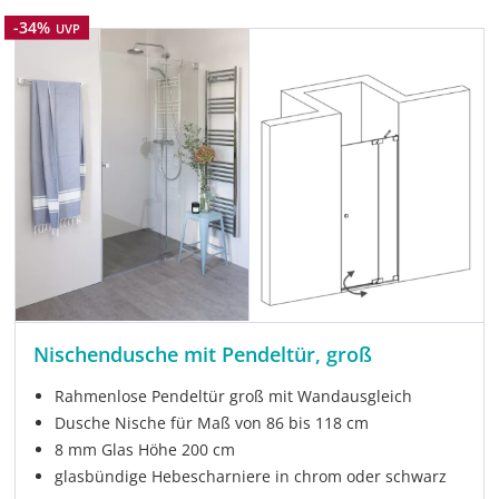
Rabatt
-34%
UVP
Nischendusche mit Pendeltür, groß
Rahmenlose Pendeltür groß mit Wandausgleich
Dusche Nische für Maß von 86 bis 118 cm
8 mm Glas Höhe 200 cm
glasbündige Hebescharniere in chrom oder schwarz