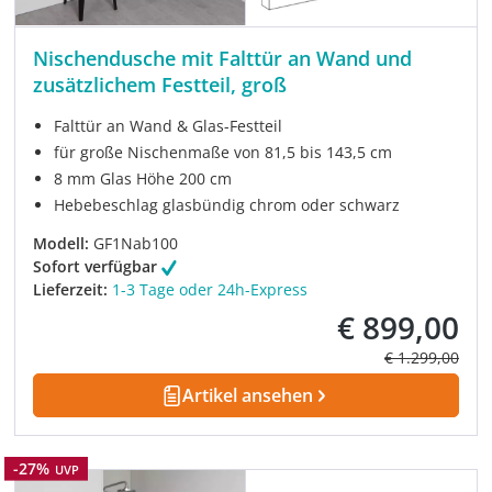
Nischendusche mit Falttür an Wand und
zusätzlichem Festteil, groß
Falttür an Wand & Glas-Festteil
für große Nischenmaße von 81,5 bis 143,5 cm
8 mm Glas Höhe 200 cm
Hebebeschlag glasbündig chrom oder schwarz
Modell:
GF1Nab100
Sofort verfügbar
Lieferzeit:
1-3 Tage oder 24h-Express
€ 899,00
Verkaufspreis:
Regulärer Prei
€ 1.299,00
Artikel ansehen
Rabatt
-27%
UVP