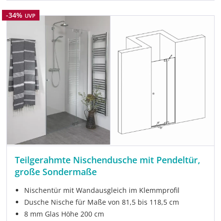
Rabatt
-34%
UVP
Teilgerahmte Nischendusche mit Pendeltür,
große Sondermaße
Nischentür mit Wandausgleich im Klemmprofil
Dusche Nische für Maße von 81,5 bis 118,5 cm
8 mm Glas Höhe 200 cm