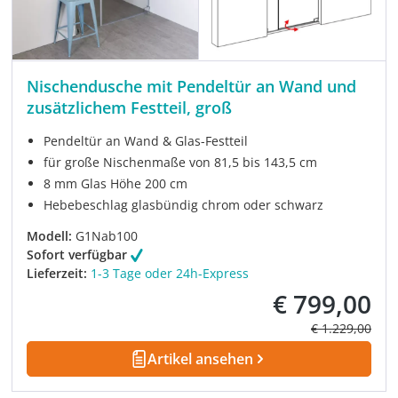
Nischendusche mit Pendeltür an Wand und
zusätzlichem Festteil, groß
Pendeltür an Wand & Glas-Festteil
für große Nischenmaße von 81,5 bis 143,5 cm
8 mm Glas Höhe 200 cm
Hebebeschlag glasbündig chrom oder schwarz
Modell:
G1Nab100
Sofort verfügbar
Lieferzeit:
1-3 Tage oder 24h-Express
€ 799,00
Verkaufspreis:
Regulärer Prei
€ 1.229,00
Artikel ansehen