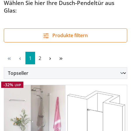
Wählen Sie hier Ihre Dusch-Pendeltür aus
Glas:
Produkte filtern
Seite
Seite
1
2
Rabatt
-32%
UVP