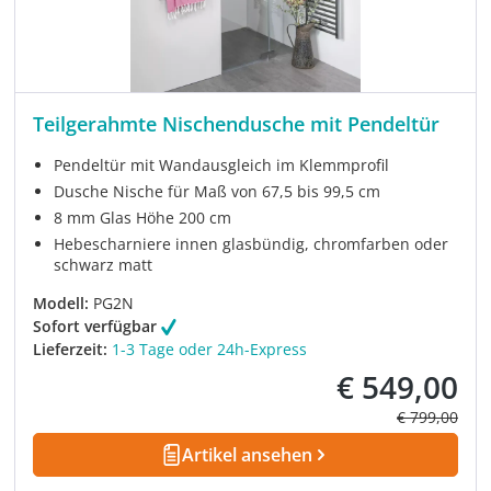
Teilgerahmte Nischendusche mit Pendeltür
Pendeltür mit Wandausgleich im Klemmprofil
Dusche Nische für Maß von 67,5 bis 99,5 cm
8 mm Glas Höhe 200 cm
Hebescharniere innen glasbündig, chromfarben oder
schwarz matt
Modell:
PG2N
Sofort verfügbar
Lieferzeit:
1-3 Tage oder 24h-Express
€ 549,00
Verkaufspreis:
Regulärer Pre
€ 799,00
Artikel ansehen