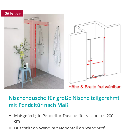
Rabatt
-26%
UVP
Nischendusche für große Nische teilgerahmt
mit Pendeltür nach Maß
Maßgefertigte Pendeltür Dusche für Nische bis 200
cm
Duschtür an Wand mit Nebenteil an Wandprofil