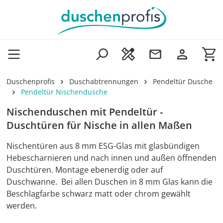
Zum Hauptinhalt springen
Wa
Duschenprofis
Duschabtrennungen
Pendeltür Dusche
Pendeltür Nischendusche
Nischenduschen mit Pendeltür -
Duschtüren für Nische in allen Maßen
Nischentüren aus 8 mm ESG-Glas mit glasbündigen
Hebescharnieren und nach innen und außen öffnenden
Duschtüren. Montage ebenerdig oder auf
Duschwanne. Bei allen Duschen in 8 mm Glas kann die
Beschlagfarbe schwarz matt oder chrom gewählt
werden.