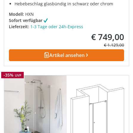
Hebebeschlag glasbündig in schwarz oder chrom
Modell:
HXN
Sofort verfügbar
Lieferzeit:
1-3 Tage oder 24h-Express
€ 749,00
Verkaufspreis:
Regulärer Prei
€ 1.129,00
Artikel ansehen
Rabatt
-35%
UVP