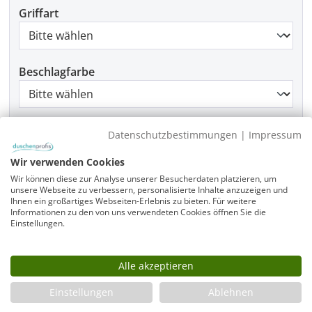
Griffart
Beschlagfarbe
Montage
Datenschutzbestimmungen
|
Impressum
Wir verwenden Cookies
Wir können diese zur Analyse unserer Besucherdaten platzieren, um
unsere Webseite zu verbessern, personalisierte Inhalte anzuzeigen und
Produkt Anzahl: Gib den gewünschten Wer
In den Warenkorb
Ihnen ein großartiges Webseiten-Erlebnis zu bieten. Für weitere
Informationen zu den von uns verwendeten Cookies öffnen Sie die
Einstellungen.
Infos
Alle akzeptieren
Fragen zum Artikel
Einstellungen
Ablehnen
Planungshilfe