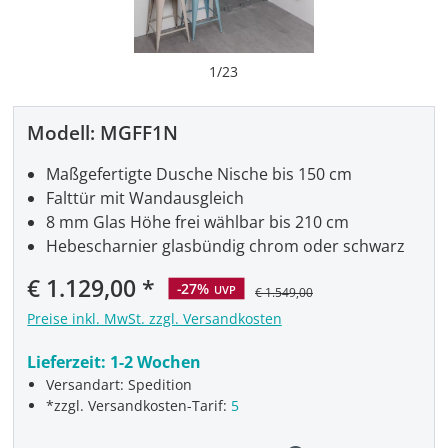
1
/
23
Modell:
MGFF1N
Maßgefertigte Dusche Nische bis 150 cm
Falttür mit Wandausgleich
8 mm Glas Höhe frei wählbar bis 210 cm
Hebescharnier glasbündig chrom oder schwarz
Verkaufspreis:
€ 1.129,00
-27%
UVP
€ 1.549,00
Preise inkl. MwSt. zzgl. Versandkosten
Lieferzeit:
1-2 Wochen
Versandart: Spedition
*zzgl. Versandkosten-Tarif:
5