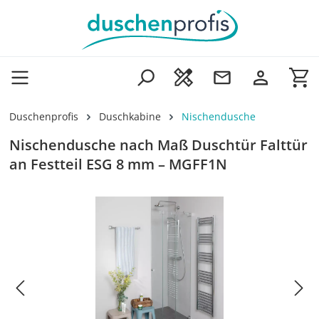
Zum Hauptinhalt springen
Wa
Duschenprofis
Duschkabine
Nischendusche
Nischendusche nach Maß Duschtür Falttür
an Festteil ESG 8 mm – MGFF1N
Bildergalerie überspringen