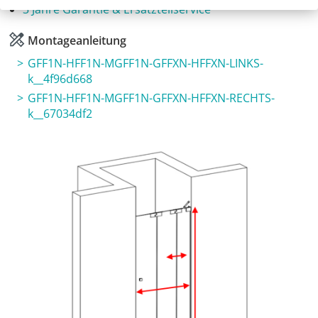
3 Jahre Garantie & Ersatzteilservice
Montageanleitung
GFF1N-HFF1N-MGFF1N-GFFXN-HFFXN-LINKS-
k__4f96d668
GFF1N-HFF1N-MGFF1N-GFFXN-HFFXN-RECHTS-
k__67034df2