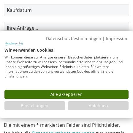
Kaufdatum
Anfrage
*
Datenschutzbestimmungen
|
Impressum
Wir verwenden Cookies
Wir können diese zur Analyse unserer Besucherdaten platzieren, um
unsere Webseite zu verbessern, personalisierte Inhalte anzuzeigen und
Ihnen ein großartiges Webseiten-Erlebnis zu bieten. Für weitere
Informationen zu den von uns verwendeten Cookies öffnen Sie die
Anhänge
Einstellungen.
Keine Datei ausgewählt
+ Datei auswählen
Alle akzeptieren
Hier können Sie uns Skizzen und Fotos (bis maximal 12MB)
mitsenden. Sie können mehrere Dateien auf einmal
Einstellungen
Ablehnen
auswählen (STRG gedrückt halten)
Die mit einem * markierten Felder sind Pflichtfelder.