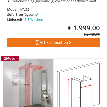
Hebebeschlag glasbündig, chrom oder schwarz matt
Modell:
MV2S
Sofort verfügbar
Lieferzeit:
2-3 Wochen
€ 1.999,00
Verkaufspreis:
Regulärer Prei
€ 2.789,00
Artikel ansehen
Rabatt
-29%
UVP