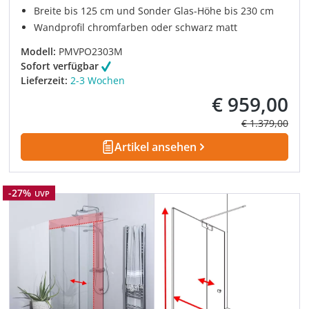
Breite bis 125 cm und Sonder Glas-Höhe bis 230 cm
Wandprofil chromfarben oder schwarz matt
Modell:
PMVPO2303M
Sofort verfügbar
Lieferzeit:
2-3 Wochen
€ 959,00
Verkaufspreis:
Regulärer Prei
€ 1.379,00
Artikel ansehen
Rabatt
-27%
UVP