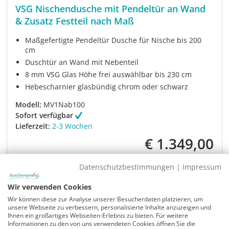
VSG Nischendusche mit Pendeltür an Wand
& Zusatz Festteil nach Maß
Maßgefertigte Pendeltür Dusche für Nische bis 200
cm
Duschtür an Wand mit Nebenteil
8 mm VSG Glas Höhe frei auswählbar bis 230 cm
Hebescharnier glasbündig chrom oder schwarz
Modell:
MV1Nab100
Sofort verfügbar
Lieferzeit:
2-3 Wochen
€ 1.349,00
Verkaufspreis:
Regulärer Prei
€ 1.859,00
Datenschutzbestimmungen
|
Impressum
Artikel ansehen
Wir verwenden Cookies
Wir können diese zur Analyse unserer Besucherdaten platzieren, um
unsere Webseite zu verbessern, personalisierte Inhalte anzuzeigen und
Rabatt
-29%
UVP
Ihnen ein großartiges Webseiten-Erlebnis zu bieten. Für weitere
Informationen zu den von uns verwendeten Cookies öffnen Sie die