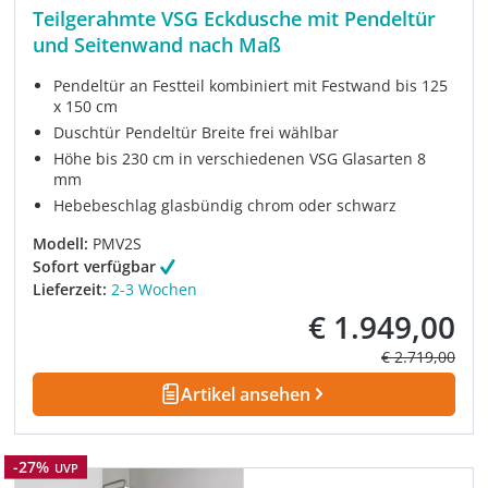
Teilgerahmte VSG Eckdusche mit Pendeltür
und Seitenwand nach Maß
Pendeltür an Festteil kombiniert mit Festwand bis 125
x 150 cm
Duschtür Pendeltür Breite frei wählbar
Höhe bis 230 cm in verschiedenen VSG Glasarten 8
mm
Hebebeschlag glasbündig chrom oder schwarz
Modell:
PMV2S
Sofort verfügbar
Lieferzeit:
2-3 Wochen
€ 1.949,00
Verkaufspreis:
Regulärer Prei
€ 2.719,00
Artikel ansehen
Rabatt
-27%
UVP