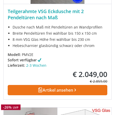
Teilgerahmte VSG Eckdusche mit 2
Pendeltüren nach Maß
Dusche nach Maß mit Pendeltüren an Wandprofilen
Breite Pendeltüren frei wählbar bis 150 x 150 cm
8 mm VSG Glas Höhe frei wählbar bis 230 cm
Hebescharnier glasbündig schwarz oder chrom
Modell:
PMV2E
Sofort verfügbar
Lieferzeit:
2-3 Wochen
€ 2.049,00
Verkaufspreis:
Regulärer Prei
€ 2.859,00
Artikel ansehen
Rabatt
-26%
UVP