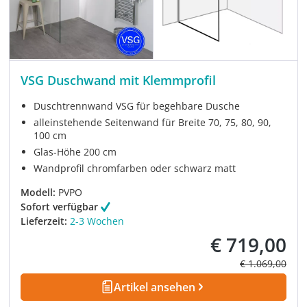
VSG Duschwand mit Klemmprofil
Duschtrennwand VSG für begehbare Dusche
alleinstehende Seitenwand für Breite 70, 75, 80, 90,
100 cm
Glas-Höhe 200 cm
Wandprofil chromfarben oder schwarz matt
Modell:
PVPO
Sofort verfügbar
Lieferzeit:
2-3 Wochen
€ 719,00
Verkaufspreis:
Regulärer Prei
€ 1.069,00
Artikel ansehen