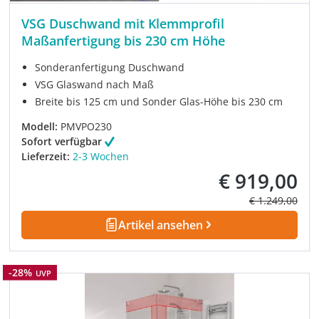
VSG Duschwand mit Klemmprofil
Maßanfertigung bis 230 cm Höhe
Sonderanfertigung Duschwand
VSG Glaswand nach Maß
Breite bis 125 cm und Sonder Glas-Höhe bis 230 cm
Modell:
PMVPO230
Sofort verfügbar
Lieferzeit:
2-3 Wochen
€ 919,00
Verkaufspreis:
Regulärer Prei
€ 1.249,00
Artikel ansehen
Rabatt
-28%
UVP