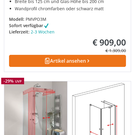
Breite bis 125 cm und Glas-Höhe bis 200 cm
Wandprofil chromfarben oder schwarz matt
Modell:
PMVPO3M
Sofort verfügbar
Lieferzeit:
2-3 Wochen
€ 909,00
Verkaufspreis:
Regulärer Prei
€ 1.309,00
Artikel ansehen
Rabatt
-29%
UVP