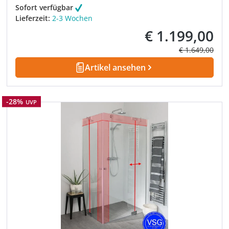
Sofort verfügbar
Lieferzeit:
2-3 Wochen
€ 1.199,00
Verkaufspreis:
Regulärer Prei
€ 1.649,00
Artikel ansehen
Rabatt
-28%
UVP