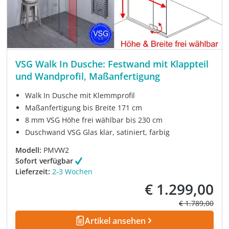
VSG Walk In Dusche: Festwand mit Klappteil
und Wandprofil, Maßanfertigung
Walk In Dusche mit Klemmprofil
Maßanfertigung bis Breite 171 cm
8 mm VSG Höhe frei wählbar bis 230 cm
Duschwand VSG Glas klar, satiniert, farbig
Modell:
PMVW2
Sofort verfügbar
Lieferzeit:
2-3 Wochen
€ 1.299,00
Verkaufspreis:
Regulärer Prei
€ 1.789,00
Artikel ansehen