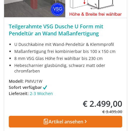
Teilgerahmte VSG Dusche U Form mit
Pendeltür an Wand Maßanfertigung
U Duschkabine mit Wand-Pendeltür & Klemmprofil
Maßanfertigung frei kombinierbar bis 100 x 150 cm
8 mm VSG Glas Höhe frei wählbar bis 230 cm
Hebescharnier glasbündig, schwarz matt oder
chromfarben
Modell:
PMVU1W
Sofort verfügbar
Lieferzeit:
2-3 Wochen
€ 2.499,00
Verkaufspreis:
Regulärer Prei
€ 3.499,00
Artikel ansehen