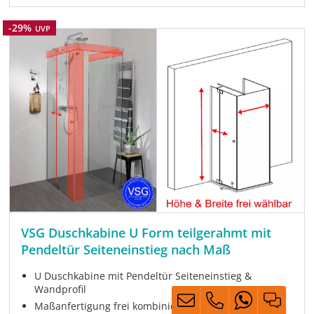
Rabatt
-29%
UVP
VSG Duschkabine U Form teilgerahmt mit
Pendeltür Seiteneinstieg nach Maß
U Duschkabine mit Pendeltür Seiteneinstieg &
Wandprofil
Maßanfertigung frei kombinierbar bis 125 x 125 cm