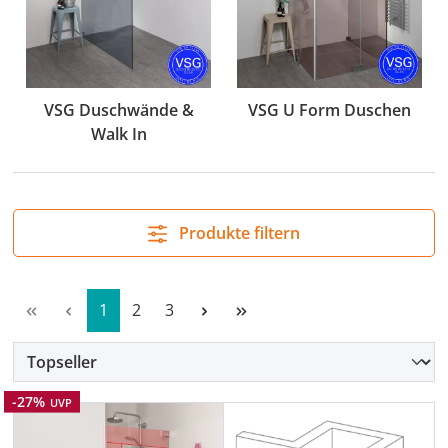
VSG Duschwände &
VSG U Form Duschen
Walk In
Produkte filtern
Seite
Seite
Seite
1
2
3
Rabatt
-27%
UVP