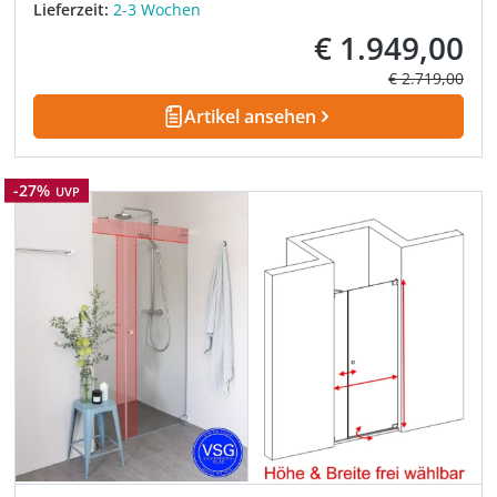
Lieferzeit:
2-3 Wochen
€ 1.949,00
Verkaufspreis:
Regulärer Prei
€ 2.719,00
Artikel ansehen
Rabatt
-27%
UVP