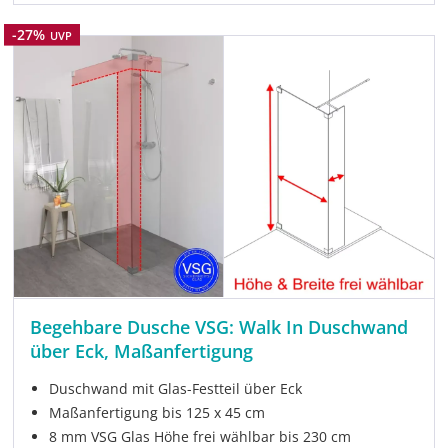
Rabatt
-27%
UVP
Begehbare Dusche VSG: Walk In Duschwand
über Eck, Maßanfertigung
Duschwand mit Glas-Festteil über Eck
Maßanfertigung bis 125 x 45 cm
8 mm VSG Glas Höhe frei wählbar bis 230 cm