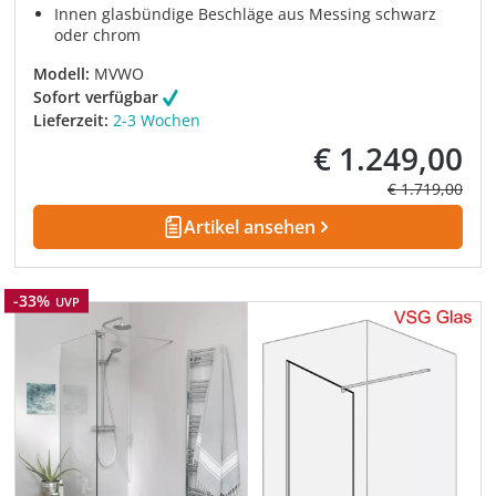
Innen glasbündige Beschläge aus Messing schwarz
oder chrom
Modell:
MVWO
Sofort verfügbar
Lieferzeit:
2-3 Wochen
€ 1.249,00
Verkaufspreis:
Regulärer Prei
€ 1.719,00
Artikel ansehen
Rabatt
-33%
UVP