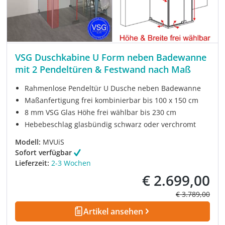
VSG Duschkabine U Form neben Badewanne
mit 2 Pendeltüren & Festwand nach Maß
Rahmenlose Pendeltür U Dusche neben Badewanne
Maßanfertigung frei kombinierbar bis 100 x 150 cm
8 mm VSG Glas Höhe frei wählbar bis 230 cm
Hebebeschlag glasbündig schwarz oder verchromt
Modell:
MVUiS
Sofort verfügbar
Lieferzeit:
2-3 Wochen
€ 2.699,00
Verkaufspreis:
Regulärer Prei
€ 3.789,00
Artikel ansehen