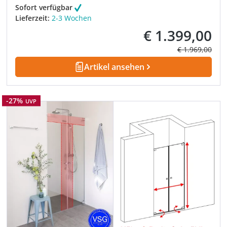
Sofort verfügbar
Lieferzeit:
2-3 Wochen
€ 1.399,00
Verkaufspreis:
Regulärer Prei
€ 1.969,00
Artikel ansehen
Rabatt
-27%
UVP