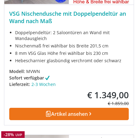
VSG Nischendusche mit Doppelpendeltür an
Wand nach Maß
Doppelpendeltür: 2 Saloontüren an Wand mit
Wandausgleich
Nischenmaß frei wählbar bis Breite 201,5 cm
8 mm VSG Glas Höhe frei wählbar bis 230 cm
Hebescharnier glasbündig verchromt oder schwarz
Modell:
MVWN
Sofort verfügbar
Lieferzeit:
2-3 Wochen
€ 1.349,00
Verkaufspreis:
Regulärer Prei
€ 1.859,00
Artikel ansehen
Rabatt
-28%
UVP