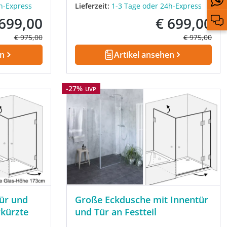
h-Express
Lieferzeit:
1-3 Tage oder 24h-Express
 699,00
€ 699,00
kaufspreis:
Verkaufspreis:
Regulärer Preis:
Regulärer Pre
€ 975,00
€ 975,00
en
Artikel ansehen
Rabatt
-27%
UVP
ür und
Große Eckdusche mit Innentür
rkürzte
und Tür an Festteil