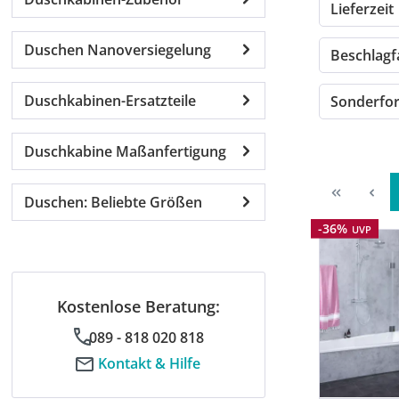
Lieferzeit
Duschen Nanoversiegelung
Beschlag
Duschkabinen-Ersatzteile
Sonderf
Duschkabine Maßanfertigung
Duschen: Beliebte Größen
Rabatt
-36%
UVP
Kostenlose Beratung:
089 - 818 020 818
Kontakt & Hilfe