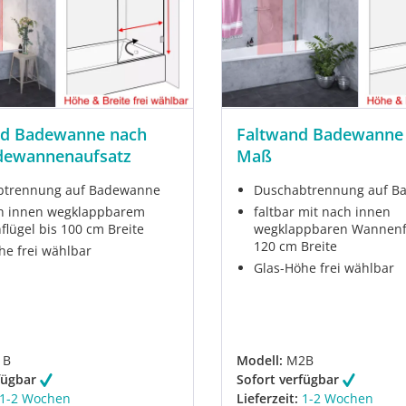
d Badewanne nach
Faltwand Badewanne
ewannenaufsatz
Maß
btrennung auf Badewanne
Duschabtrennung auf B
h innen wegklappbarem
faltbar mit nach innen
lügel bis 100 cm Breite
wegklappbaren Wannenfl
120 cm Breite
he frei wählbar
Glas-Höhe frei wählbar
1B
Modell:
M2B
fügbar
Sofort verfügbar
1-2 Wochen
Lieferzeit:
1-2 Wochen