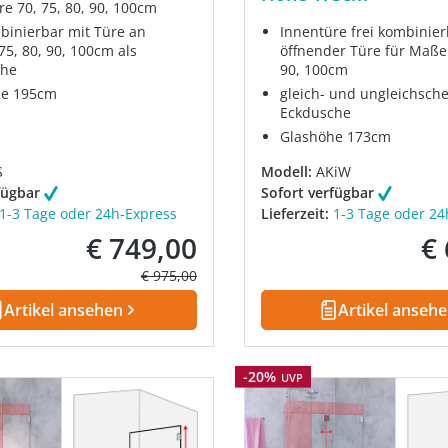
re 70, 75, 80, 90, 100cm
mbinierbar mit Türe an
Innentüre frei kombinier
 75, 80, 90, 100cm als
öffnender Türe für Maße 
che
90, 100cm
he 195cm
gleich- und ungleichsche
Eckdusche
Glashöhe 173cm
S
Modell:
AKiW
fügbar
Sofort verfügbar
1-3 Tage oder 24h-Express
Lieferzeit:
1-3 Tage oder 24
€ 749,00
€
Verkaufspreis:
Ver
Regulärer Preis:
€ 975,00
Artikel ansehen
Artikel anseh
Rabatt
-20%
UVP