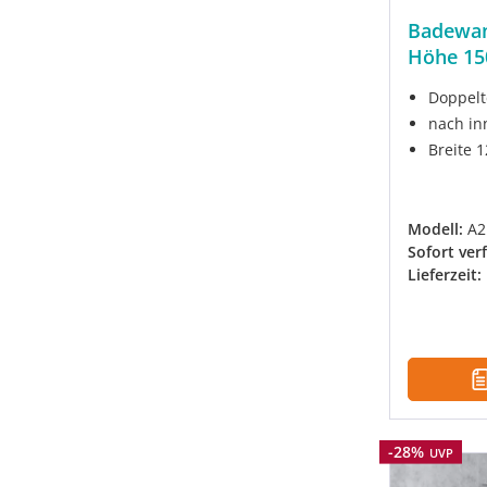
Badewan
Höhe 1
Doppelt
nach in
Breite 
Modell:
A2
Sofort ver
Lieferzeit:
Rabatt
-28%
UVP