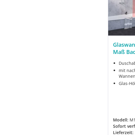
Glaswan
Maß Bad
Duscha
mit nac
Wannenf
Glas-Hö
Modell:
M
Sofort ver
Lieferzeit: