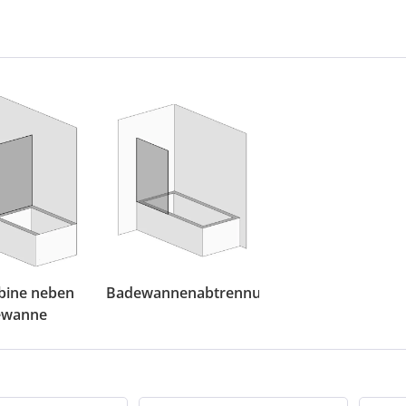
bine neben
Badewannenabtrennung
ewanne