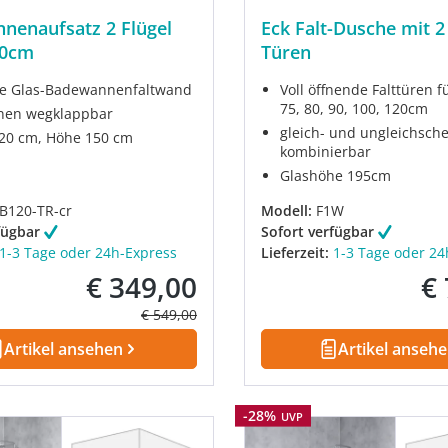
nenaufsatz 2 Flügel
Eck Falt-Dusche mit 2 
50cm
Türen
e Glas-Badewannenfaltwand
Voll öffnende Falttüren 
75, 80, 90, 100, 120cm
nen wegklappbar
gleich- und ungleichschen
120 cm, Höhe 150 cm
kombinierbar
Glashöhe 195cm
B120-TR-cr
Modell:
F1W
fügbar
Sofort verfügbar
1-3 Tage oder 24h-Express
Lieferzeit:
1-3 Tage oder 24
€ 349,00
€
Verkaufspreis:
Ver
Regulärer Preis:
€ 549,00
Artikel ansehen
Artikel anseh
Rabatt
-28%
UVP