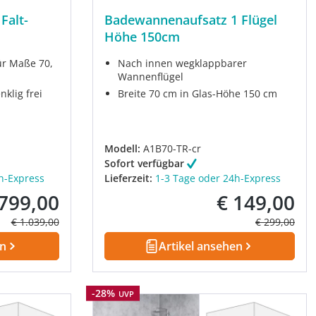
Falt-
Badewannenaufsatz 1 Flügel
Höhe 150cm
für Maße 70,
Nach innen wegklappbarer
Wannenflügel
klig frei
Breite 70 cm in Glas-Höhe 150 cm
Modell:
A1B70-TR-cr
Sofort verfügbar
h-Express
Lieferzeit:
1-3 Tage oder 24h-Express
 799,00
€ 149,00
kaufspreis:
Verkaufspreis:
Regulärer Preis:
Regulärer Pre
€ 1.039,00
€ 299,00
en
Artikel ansehen
Rabatt
-28%
UVP