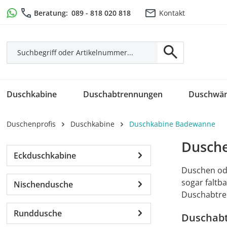
m Hauptinhalt springen
Zur Suche springen
Zur Hauptnavigation springen
Beratung:
089 - 818 020 818
Kontakt
Duschkabine
Duschabtrennungen
Duschwä
Duschenprofis
Duschkabine
Duschkabine Badewanne
Dusch
Eckduschkabine
Duschen ode
sogar faltb
Nischendusche
Duschabtre
Runddusche
Duschabt