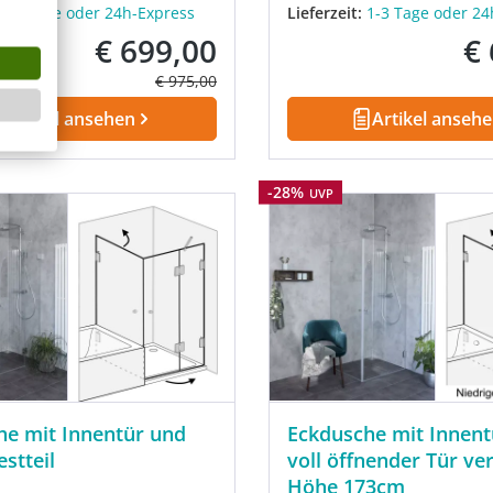
1-3 Tage oder 24h-Express
Lieferzeit:
1-3 Tage oder 24
€ 699,00
€
Verkaufspreis:
Ver
Regulärer Preis:
€ 975,00
Artikel ansehen
Artikel anseh
Rabatt
-28%
UVP
he mit Innentür und
Eckdusche mit Innent
estteil
voll öffnender Tür ve
Höhe 173cm