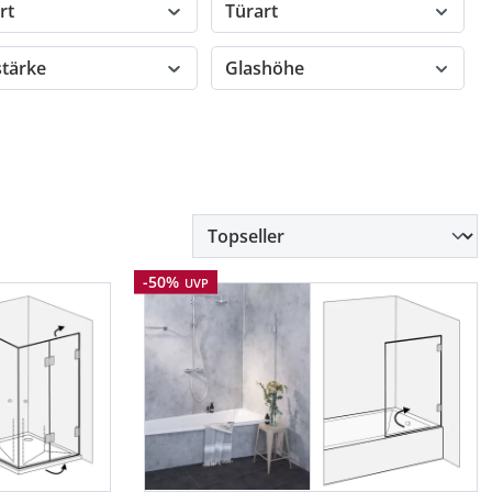
rt
Türart
stärke
Glashöhe
Rabatt
-50%
UVP