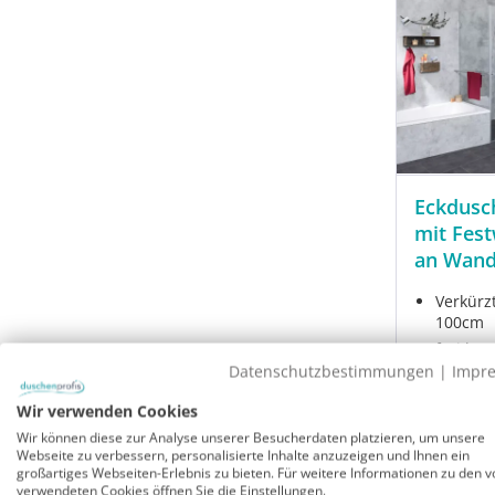
Eckdusc
mit Fest
an Wan
Verkürzt
100cm
frei kom
Türe 70,
Datenschutzbestimmungen
|
Impr
Wandaus
Wir verwenden Cookies
Glashöh
Wir können diese zur Analyse unserer Besucherdaten platzieren, um unsere
Webseite zu verbessern, personalisierte Inhalte anzuzeigen und Ihnen ein
Modell:
A1
großartiges Webseiten-Erlebnis zu bieten. Für weitere Informationen zu den v
Sofort ver
verwendeten Cookies öffnen Sie die Einstellungen.