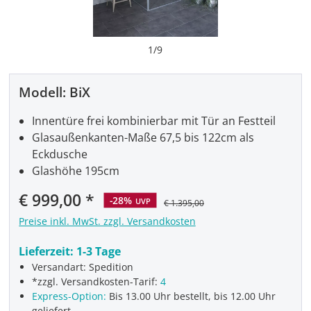
1
/
9
Modell:
BiX
Innentüre frei kombinierbar mit Tür an Festteil
Glasaußenkanten-Maße 67,5 bis 122cm als
Eckdusche
Glashöhe 195cm
Verkaufspreis:
€ 999,00
-28%
UVP
€ 1.395,00
Preise inkl. MwSt. zzgl. Versandkosten
Lieferzeit:
1-3 Tage
Versandart: Spedition
*zzgl. Versandkosten-Tarif:
4
Express-Option:
Bis 13.00 Uhr bestellt, bis 12.00 Uhr
geliefert.