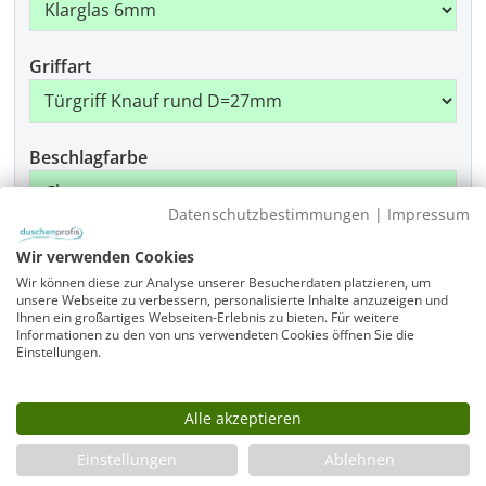
Griffart
Beschlagfarbe
Datenschutzbestimmungen
|
Impressum
Montage
Wir verwenden Cookies
Wir können diese zur Analyse unserer Besucherdaten platzieren, um
unsere Webseite zu verbessern, personalisierte Inhalte anzuzeigen und
Ihnen ein großartiges Webseiten-Erlebnis zu bieten. Für weitere
Informationen zu den von uns verwendeten Cookies öffnen Sie die
Produkt Anzahl: Gib den gewünschten Wer
Einstellungen.
In den Warenkorb
Alle akzeptieren
Infos
Einstellungen
Ablehnen