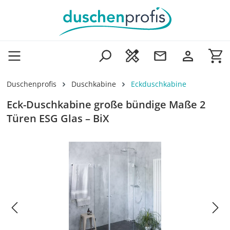
Zum Hauptinhalt springen
Wa
Duschenprofis
Duschkabine
Eckduschkabine
Eck-Duschkabine große bündige Maße 2
Türen ESG Glas – BiX
Bildergalerie überspringen