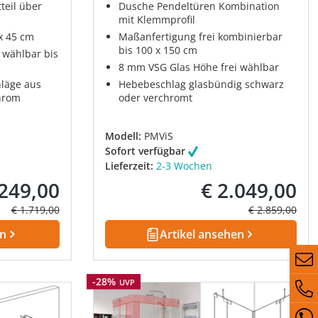
teil über
Dusche Pendeltüren Kombination
mit Klemmprofil
x 45 cm
Maßanfertigung frei kombinierbar
bis 100 x 150 cm
 wählbar bis
8 mm VSG Glas Höhe frei wählbar
läge aus
Hebebeschlag glasbündig schwarz
hrom
oder verchromt
Modell:
PMViS
Sofort verfügbar
Lieferzeit:
2-3 Wochen
.249,00
€ 2.049,00
fspreis:
Verkaufspreis:
Regulärer Preis:
Regulärer Prei
€ 1.719,00
€ 2.859,00
en
Artikel ansehen
Rabatt
-28%
UVP