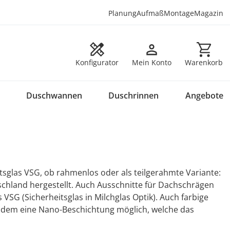
Planung
Aufmaß
Montage
Magazin
Warenkorb en
Konfigurator
Mein Konto
Warenkorb
Duschwannen
Duschrinnen
Angebote
glas VSG, ob rahmenlos oder als teilgerahmte Variante:
chland hergestellt. Auch Ausschnitte für Dachschrägen
 VSG (Sicherheitsglas in Milchglas Optik). Auch farbige
 zudem eine Nano-Beschichtung möglich, welche das