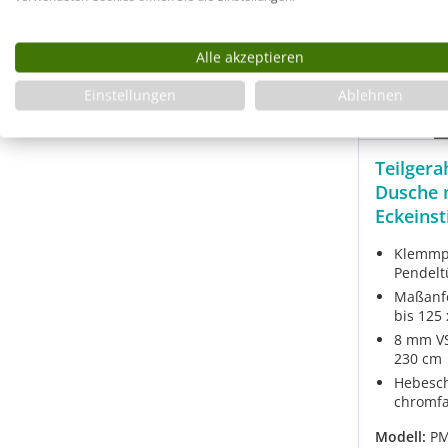
Alle akzeptieren
Einstellungen
Ablehnen
Teilger
Dusche m
Eckeins
Klemmpr
Pendelt
Maßanfe
bis 125
8 mm VS
230 cm
Hebesch
chromf
Modell:
PM