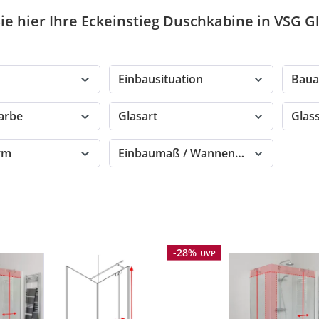
e hier Ihre Eckeinstieg Duschkabine in VSG Gl
Einbausituation
Baua
farbe
Glasart
Glas
orm
Einbaumaß / Wannenmaß
Rabatt
-28%
UVP