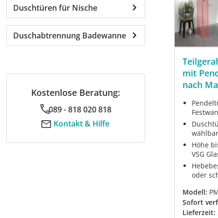
Duschtüren für Nische
Duschabtrennung Badewanne
Teilger
mit Pen
nach M
Kostenlose Beratung:
Pendeltü
089 - 818 020 818
Festwan
Kontakt & Hilfe
Duschtür
wählba
Höhe bi
VSG Gla
Hebebes
oder s
Modell:
PM
Sofort ver
Lieferzeit: