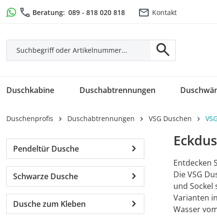
m Hauptinhalt springen
Zur Suche springen
Zur Hauptnavigation springen
Beratung:
089 - 818 020 818
Kontakt
Duschkabine
Duschabtrennungen
Duschwä
Duschenprofis
Duschabtrennungen
VSG Duschen
VSG
Eckdus
Pendeltür Dusche
Entdecken S
Die VSG Dus
Schwarze Dusche
und Sockel s
Varianten i
Dusche zum Kleben
Wasser vom 