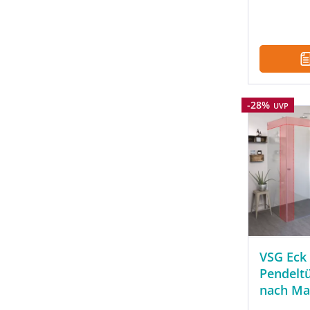
Rabatt
-28%
UVP
VSG Eck
Pendelt
nach M