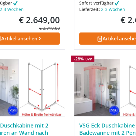
fügbar
Sofort verfügbar
2-3 Wochen
Lieferzeit:
2-3 Wochen
€ 2.649,00
€ 2
Verkaufspreis:
Verkau
Regulärer Preis:
€ 3.719,00
Artikel ansehen
Artikel anseh
Rabatt
-28%
UVP
 Duschkabine mit 2
VSG Eck Duschkabine
üren an Wand nach
Badewanne mit 2 Pen