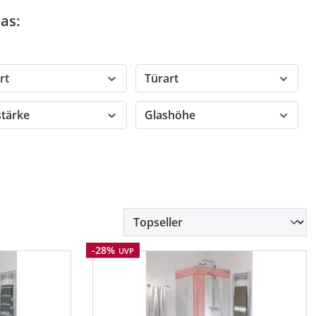
as:
rt
Türart
stärke
Glashöhe
Rabatt
-28%
UVP