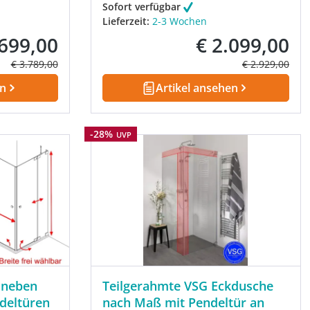
Sofort verfügbar
Lieferzeit:
2-3 Wochen
.699,00
€ 2.099,00
fspreis:
Verkaufspreis:
Regulärer Preis:
Regulärer Prei
€ 3.789,00
€ 2.929,00
en
Artikel ansehen
Rabatt
-28%
UVP
 neben
Teilgerahmte VSG Eckdusche
deltüren
nach Maß mit Pendeltür an