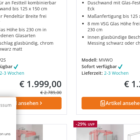
ür an Festteil kombinierbar
Duschwand mit Glas-Fest
twand bis 125 x 150 cm
Eck
 Pendeltür Breite frei
Maßanfertigung bis 125 
r
8 mm VSG Glas Höhe frei
as Höhe bis 230 cm in
230 cm
edenen Glasarten
Innen glasbündige Besch
chlag glasbündig, chrom
Messing schwarz oder c
hwarz matt
2S
Modell:
MVWO
fügbar
Sofort verfügbar
2-3 Wochen
Lieferzeit:
2-3 Wochen
€ 1.999,00
€ 1
Verkaufspreis:
Verkau
Regulärer Preis:
€ 2.789,00
Artikel ansehen
Artikel anseh
essum
Rabatt
-29%
UVP
on uns