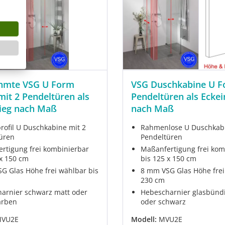
ahmte VSG U Form
VSG Duschkabine U F
it 2 Pendeltüren als
Pendeltüren als Eckei
tieg nach Maß
nach Maß
ofil U Duschkabine mit 2
Rahmenlose U Duschkabi
üren
Pendeltüren
rtigung frei kombinierbar
Maßanfertigung frei kom
 x 150 cm
bis 125 x 150 cm
G Glas Höhe frei wählbar bis
8 mm VSG Glas Höhe frei
230 cm
arnier schwarz matt oder
Hebescharnier glasbünd
arben
oder schwarz
VU2E
Modell:
MVU2E