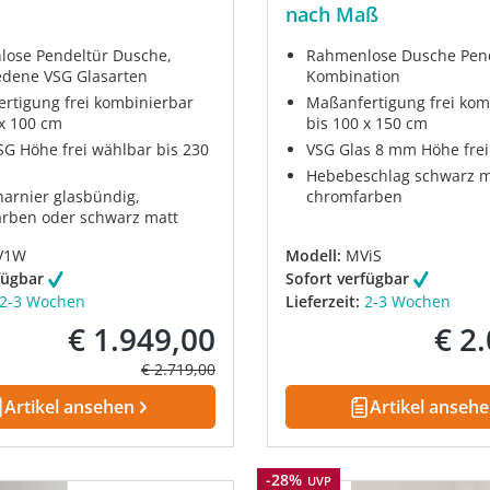
nach Maß
ose Pendeltür Dusche,
Rahmenlose Dusche Pen
edene VSG Glasarten
Kombination
rtigung frei kombinierbar
Maßanfertigung frei kom
 x 100 cm
bis 100 x 150 cm
G Höhe frei wählbar bis 230
VSG Glas 8 mm Höhe frei
Hebebeschlag schwarz m
arnier glasbündig,
chromfarben
rben oder schwarz matt
V1W
Modell:
MViS
fügbar
Sofort verfügbar
2-3 Wochen
Lieferzeit:
2-3 Wochen
€ 1.949,00
€ 2
Verkaufspreis:
Verkau
Regulärer Preis:
€ 2.719,00
Artikel ansehen
Artikel anseh
Rabatt
-28%
UVP