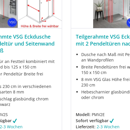
ahmte VSG Eckdusche
Teilgerahmte VSG Ec
deltür und Seitenwand
mit 2 Pendeltüren n
aß
Dusche nach Maß mit Pe
an Wandprofilen
r an Festteil kombiniert mit
d bis 125 x 150 cm
Breite Pendeltüren frei 
150 x 150 cm
 Pendeltür Breite frei
r
8 mm VSG Glas Höhe frei
230 cm
s 230 cm in verschiedenen
sarten 8 mm
Hebescharnier glasbünd
oder chrom
chlag glasbündig chrom
chwarz
V2S
Modell:
PMV2E
fügbar
Sofort verfügbar
2-3 Wochen
Lieferzeit:
2-3 Wochen