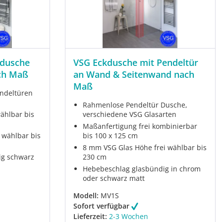
kdusche
VSG Eckdusche mit Pendeltür
ach Maß
an Wand & Seitenwand nach
Maß
ndeltüren
Rahmenlose Pendeltür Dusche,
wählbar bis
verschiedene VSG Glasarten
Maßanfertigung frei kombinierbar
 wählbar bis
bis 100 x 125 cm
8 mm VSG Glas Höhe frei wählbar bis
ig schwarz
230 cm
Hebebeschlag glasbündig in chrom
oder schwarz matt
Modell:
MV1S
Sofort verfügbar
Lieferzeit:
2-3 Wochen