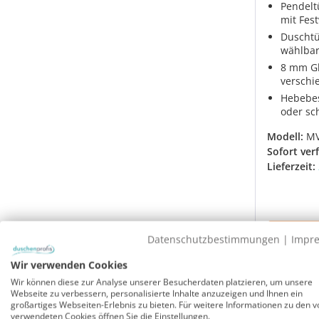
Pendelt
mit Fes
Duschtür
wählba
8 mm Gl
verschi
Hebebes
oder sc
Modell:
MV
Sofort ver
Lieferzeit:
Datenschutzbestimmungen
|
Impr
Wir verwenden Cookies
Rabatt
-29%
Wir können diese zur Analyse unserer Besucherdaten platzieren, um unsere
UVP
Webseite zu verbessern, personalisierte Inhalte anzuzeigen und Ihnen ein
großartiges Webseiten-Erlebnis zu bieten. Für weitere Informationen zu den v
verwendeten Cookies öffnen Sie die Einstellungen.