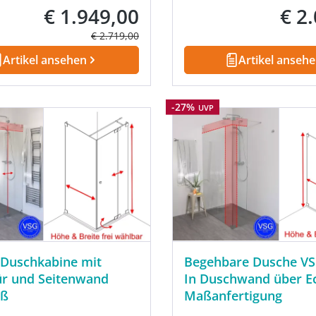
€ 1.949,00
€ 2
Verkaufspreis:
Verkau
Regulärer Preis:
€ 2.719,00
Artikel ansehen
Artikel anseh
Rabatt
-27%
UVP
 Duschkabine mit
Begehbare Dusche VS
ür und Seitenwand
In Duschwand über E
aß
Maßanfertigung