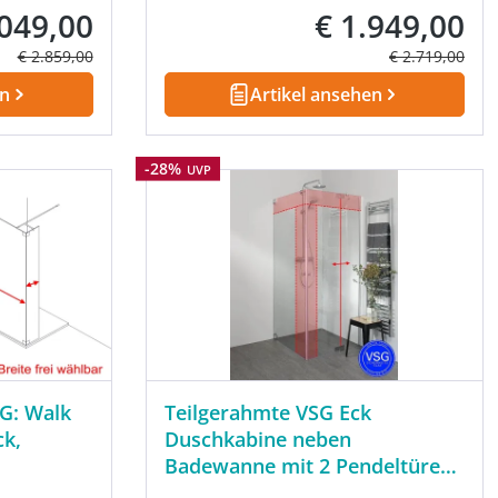
.049,00
€ 1.949,00
fspreis:
Verkaufspreis:
Regulärer Preis:
Regulärer Prei
€ 2.859,00
€ 2.719,00
en
Artikel ansehen
Rabatt
-28%
UVP
G: Walk
Teilgerahmte VSG Eck
ck,
Duschkabine neben
Badewanne mit 2 Pendeltüren
nach Maß