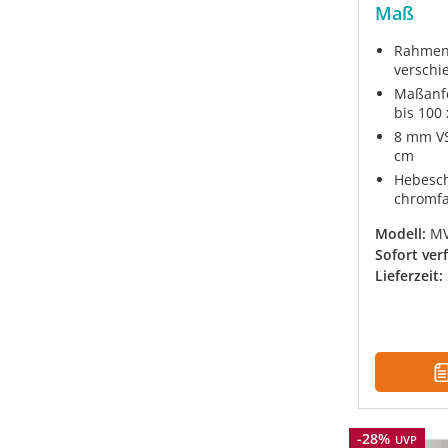
Maß
Rahmenl
verschi
Maßanfe
bis 100
8 mm VS
cm
Hebesch
chromfa
Modell:
M
Sofort ver
Lieferzeit:
Rabatt
-28%
UVP