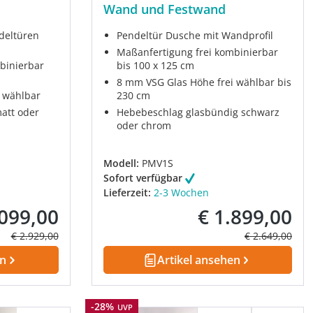
Wand und Festwand
deltüren
Pendeltür Dusche mit Wandprofil
Maßanfertigung frei kombinierbar
binierbar
bis 100 x 125 cm
8 mm VSG Glas Höhe frei wählbar bis
 wählbar
230 cm
att oder
Hebebeschlag glasbündig schwarz
oder chrom
Modell:
PMV1S
Sofort verfügbar
Lieferzeit:
2-3 Wochen
.099,00
€ 1.899,00
fspreis:
Verkaufspreis:
Regulärer Preis:
Regulärer Prei
€ 2.929,00
€ 2.649,00
en
Artikel ansehen
Rabatt
-28%
UVP