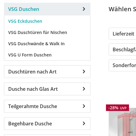
Wählen Si
VSG Duschen
VSG Eckduschen
VSG Duschtüren für Nischen
Lieferzeit
VSG Duschwände & Walk In
Beschlag
VSG U Form Duschen
Sonderf
Duschtüren nach Art
Dusche nach Glas Art
Teilgerahmte Dusche
Rabatt
-28%
UVP
Begehbare Dusche