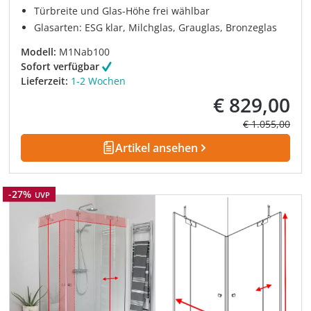
Türbreite und Glas-Höhe frei wählbar
Glasarten: ESG klar, Milchglas, Grauglas, Bronzeglas
Modell:
M1Nab100
Sofort verfügbar
Lieferzeit:
1-2 Wochen
€ 829,00
Verkaufspreis:
Regulärer Prei
€ 1.055,00
Artikel ansehen
Rabatt
-27%
UVP