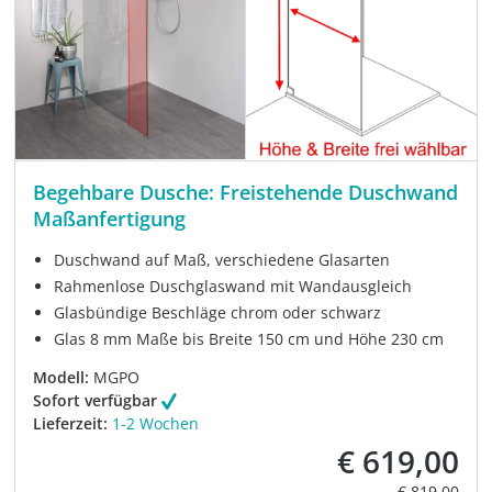
Begehbare Dusche: Freistehende Duschwand
Maßanfertigung
Duschwand auf Maß, verschiedene Glasarten
Rahmenlose Duschglaswand mit Wandausgleich
Glasbündige Beschläge chrom oder schwarz
Glas 8 mm Maße bis Breite 150 cm und Höhe 230 cm
Modell:
MGPO
Sofort verfügbar
Lieferzeit:
1-2 Wochen
€ 619,00
Verkaufspreis:
Regulärer Pre
€ 819,00