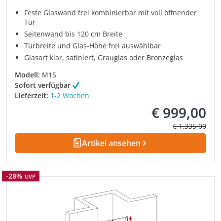
Feste Glaswand frei kombinierbar mit voll öffnender
Tür
Seitenwand bis 120 cm Breite
Türbreite und Glas-Höhe frei auswählbar
Glasart klar, satiniert, Grauglas oder Bronzeglas
Modell:
M1S
Sofort verfügbar
Lieferzeit:
1-2 Wochen
€ 999,00
Verkaufspreis:
Regulärer Prei
€ 1.335,00
Artikel ansehen
Rabatt
-28%
UVP