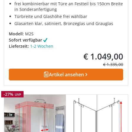
frei kombinierbar mit Türe an Festteil bis 150cm Breite
in Sonderanfertigung
Türbreite und Glashöhe frei wählbar
Glasarten klar, satiniert, Bronzeglas und Grauglas
Modell:
M2S
Sofort verfügbar
Lieferzeit:
1-2 Wochen
€ 1.049,00
Verkaufspreis:
Regulärer Prei
€ 1.335,00
Artikel ansehen
Rabatt
-27%
UVP