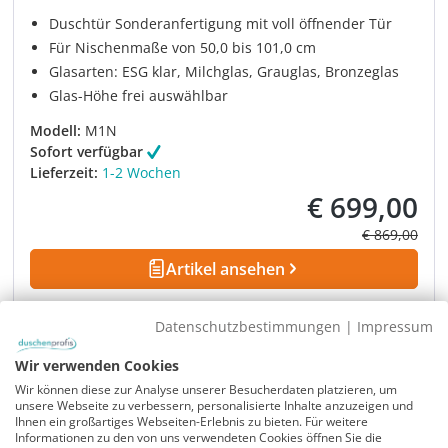
Duschtür Sonderanfertigung mit voll öffnender Tür
Für Nischenmaße von 50,0 bis 101,0 cm
Glasarten: ESG klar, Milchglas, Grauglas, Bronzeglas
Glas-Höhe frei auswählbar
Modell:
M1N
Sofort verfügbar
Lieferzeit:
1-2 Wochen
€ 699,00
Verkaufspreis:
Regulärer Pre
€ 869,00
Artikel ansehen
Datenschutzbestimmungen
|
Impressum
Rabatt
-17%
UVP
Wir verwenden Cookies
Wir können diese zur Analyse unserer Besucherdaten platzieren, um
unsere Webseite zu verbessern, personalisierte Inhalte anzuzeigen und
Ihnen ein großartiges Webseiten-Erlebnis zu bieten. Für weitere
Informationen zu den von uns verwendeten Cookies öffnen Sie die