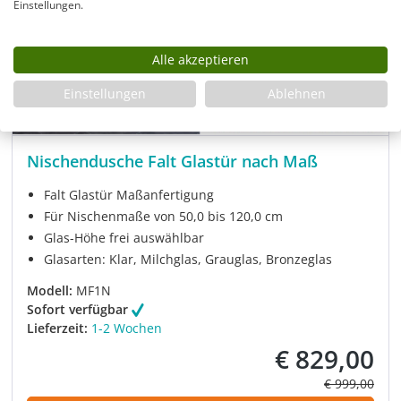
Einstellungen.
Alle akzeptieren
Einstellungen
Ablehnen
Nischendusche Falt Glastür nach Maß
Falt Glastür Maßanfertigung
Für Nischenmaße von 50,0 bis 120,0 cm
Glas-Höhe frei auswählbar
Glasarten: Klar, Milchglas, Grauglas, Bronzeglas
Modell:
MF1N
Sofort verfügbar
Lieferzeit:
1-2 Wochen
€ 829,00
Verkaufspreis:
Regulärer Pre
€ 999,00