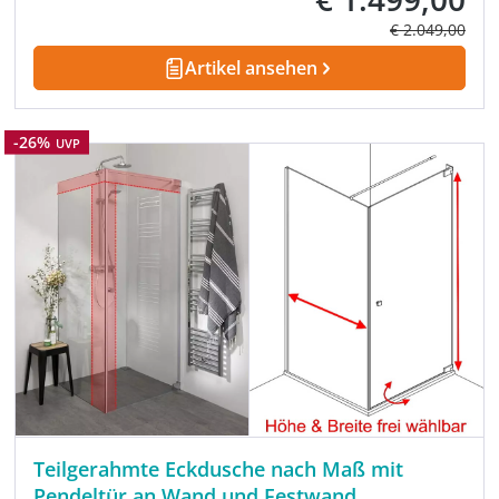
Regulärer Prei
€ 2.049,00
Artikel ansehen
Rabatt
-26%
UVP
Teilgerahmte Eckdusche nach Maß mit
Pendeltür an Wand und Festwand