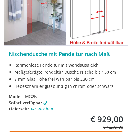
Nischendusche mit Pendeltür nach Maß
Rahmenlose Pendeltür mit Wandausgleich
Maßgefertigte Pendeltür Dusche Nische bis 150 cm
8 mm Glas Höhe frei wählbar bis 230 cm
Hebescharnier glasbündig in chrom oder schwarz
Modell:
MG2N
Sofort verfügbar
Lieferzeit:
1-2 Wochen
€ 929,00
Verkaufspreis:
Regulärer Prei
€ 1.279,00