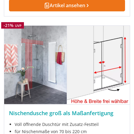
Artikel ansehen
Rabatt
-21%
UVP
Nischendusche groß als Maßanfertigung
Voll öffnende Duschtür mit Zusatz-Festteil
für Nischenmaße von 70 bis 220 cm