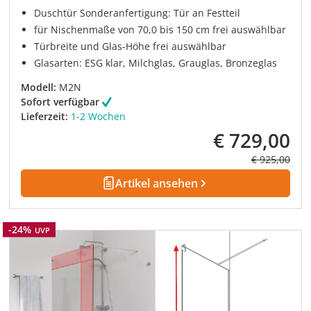
Duschtür Sonderanfertigung: Tür an Festteil
für Nischenmaße von 70,0 bis 150 cm frei auswählbar
Türbreite und Glas-Höhe frei auswählbar
Glasarten: ESG klar, Milchglas, Grauglas, Bronzeglas
Modell:
M2N
Sofort verfügbar
Lieferzeit:
1-2 Wochen
€ 729,00
Verkaufspreis:
Regulärer Pre
€ 925,00
Artikel ansehen
Rabatt
-24%
UVP