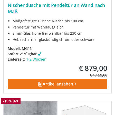
Nischendusche mit Pendeltür an Wand nach
Maß
Maßgefertigte Dusche Nische bis 100 cm
Pendeltür mit Wandausgleich
8 mm Glas Höhe frei wählbar bis 230 cm
Hebescharnier glasbündig chrom oder schwarz
Modell:
MG1N
Sofort verfügbar
Lieferzeit:
1-2 Wochen
€ 879,00
Verkaufspreis:
Regulärer Prei
€ 1.159,00
Artikel ansehen
Rabatt
-19%
UVP