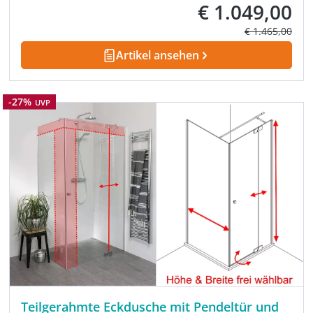
€ 1.049,00
Verkaufspreis:
Regulärer Prei
€ 1.465,00
Artikel ansehen
Rabatt
-27%
UVP
Teilgerahmte Eckdusche mit Pendeltür und