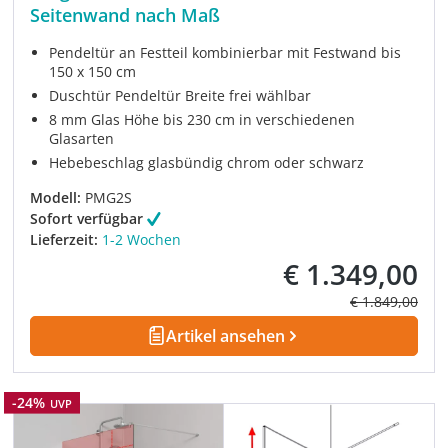
Seitenwand nach Maß
Pendeltür an Festteil kombinierbar mit Festwand bis
150 x 150 cm
Duschtür Pendeltür Breite frei wählbar
8 mm Glas Höhe bis 230 cm in verschiedenen
Glasarten
Hebebeschlag glasbündig chrom oder schwarz
Modell:
PMG2S
Sofort verfügbar
Lieferzeit:
1-2 Wochen
€ 1.349,00
Verkaufspreis:
Regulärer Prei
€ 1.849,00
Artikel ansehen
Rabatt
-24%
UVP