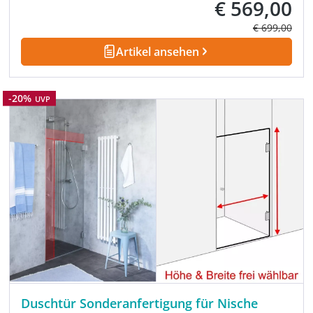
€ 569,00
Verkaufspreis:
Regulärer Pre
€ 699,00
Artikel ansehen
Rabatt
-20%
UVP
Duschtür Sonderanfertigung für Nische