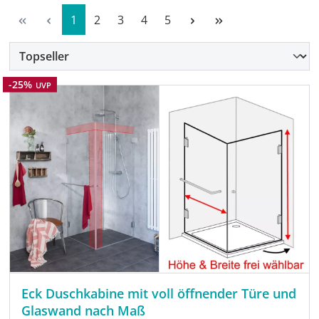
Seite
Seite
Seite
Seite
Seite
1
2
3
4
5
Rabatt
-25%
UVP
Eck Duschkabine mit voll öffnender Türe und
Glaswand nach Maß