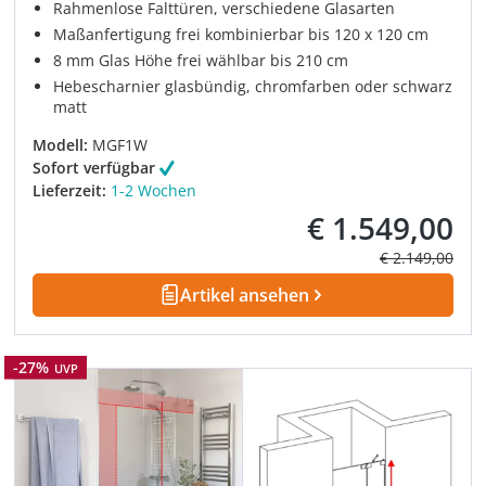
Rahmenlose Falttüren, verschiedene Glasarten
Maßanfertigung frei kombinierbar bis 120 x 120 cm
8 mm Glas Höhe frei wählbar bis 210 cm
Hebescharnier glasbündig, chromfarben oder schwarz
matt
Modell:
MGF1W
Sofort verfügbar
Lieferzeit:
1-2 Wochen
€ 1.549,00
Verkaufspreis:
Regulärer Prei
€ 2.149,00
Artikel ansehen
Rabatt
-27%
UVP