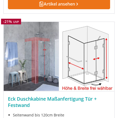
Artikel ansehen
Rabatt
-21%
UVP
Eck Duschkabine Maßanfertigung Tür +
Festwand
Seitenwand bis 120cm Breite