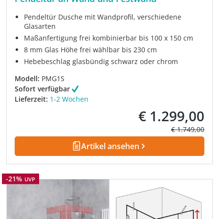
Pendeltür Dusche mit Wandprofil, verschiedene
Glasarten
Maßanfertigung frei kombinierbar bis 100 x 150 cm
8 mm Glas Höhe frei wählbar bis 230 cm
Hebebeschlag glasbündig schwarz oder chrom
Modell:
PMG1S
Sofort verfügbar
Lieferzeit:
1-2 Wochen
€ 1.299,00
Verkaufspreis:
Regulärer Prei
€ 1.749,00
Artikel ansehen
Rabatt
-21%
UVP