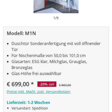
1
/
9
Modell:
M1N
Duschtür Sonderanfertigung mit voll öffnender
Tür
Für Nischenmaße von 50,0 bis 101,0 cm
Glasarten: ESG klar, Milchglas, Grauglas,
Bronzeglas
Glas-Höhe frei auswählbar
Verkaufspreis:
€ 699,00
-20%
UVP
€ 869,00
Preise inkl. MwSt. zzgl. Versandkosten
Lieferzeit:
1-2 Wochen
Versandart: Spedition