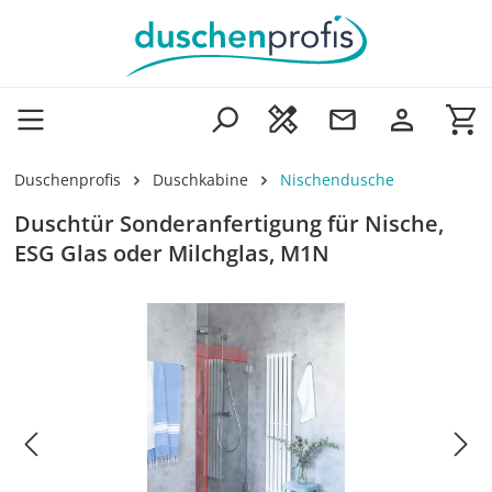
Zum Hauptinhalt springen
Wa
Duschenprofis
Duschkabine
Nischendusche
Duschtür Sonderanfertigung für Nische,
ESG Glas oder Milchglas, M1N
Bildergalerie überspringen