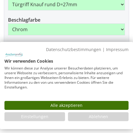
Beschlagfarbe
Montage
Datenschutzbestimmungen
|
Impressum
Wir verwenden Cookies
Wir können diese zur Analyse unserer Besucherdaten platzieren, um
Produkt Anzahl: Gib den gewünschten Wer
unsere Webseite zu verbessern, personalisierte Inhalte anzuzeigen und
In den Warenkorb
Ihnen ein großartiges Webseiten-Erlebnis zu bieten. Für weitere
Informationen zu den von uns verwendeten Cookies öffnen Sie die
Einstellungen.
Infos
Alle akzeptieren
Fragen zum Artikel
Einstellungen
Ablehnen
Planungshilfe
3 Jahre Garantie & Ersatzteilservice