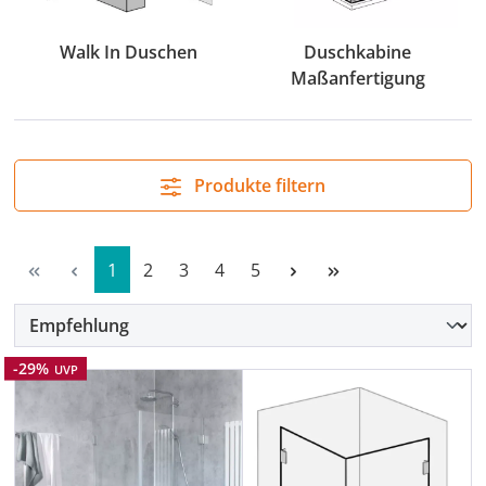
Walk In Duschen
Duschkabine
Maßanfertigung
Produkte filtern
Seite
Seite
Seite
Seite
Seite
1
2
3
4
5
Rabatt
-29%
UVP