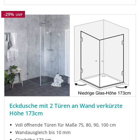
Rabatt
-29%
UVP
Eckdusche mit 2 Türen an Wand verkürzte
Höhe 173cm
Voll öffnende Türen für Maße 75, 80, 90, 100 cm
Wandausgleich bis 10 mm
Glashöhe 173 cm