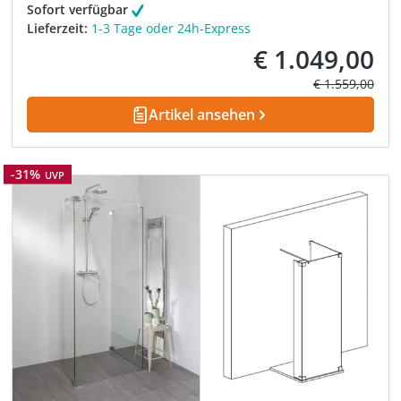
Sofort verfügbar
Lieferzeit:
1-3 Tage oder 24h-Express
€ 1.049,00
Verkaufspreis:
Regulärer Prei
€ 1.559,00
Artikel ansehen
Rabatt
-31%
UVP