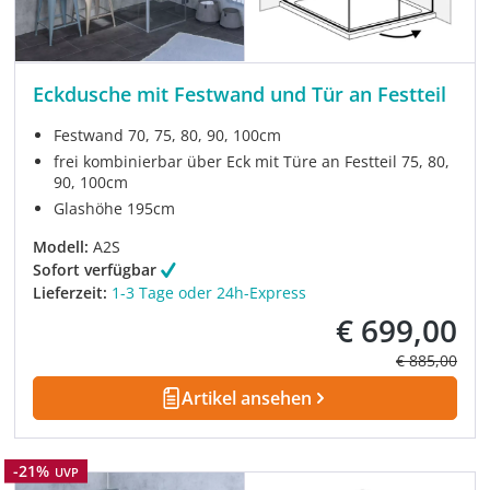
Eckdusche mit Festwand und Tür an Festteil
Festwand 70, 75, 80, 90, 100cm
frei kombinierbar über Eck mit Türe an Festteil 75, 80,
90, 100cm
Glashöhe 195cm
Modell:
A2S
Sofort verfügbar
Lieferzeit:
1-3 Tage oder 24h-Express
€ 699,00
Verkaufspreis:
Regulärer Pre
€ 885,00
Artikel ansehen
Rabatt
-21%
UVP