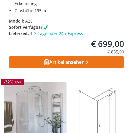
Eckeinstieg
Glashöhe 195cm
Modell:
A2E
Sofort verfügbar
Lieferzeit:
1-3 Tage oder 24h-Express
€ 699,00
Verkaufspreis:
Regulärer Pre
€ 885,00
Artikel ansehen
Rabatt
-32%
UVP