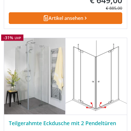
Regulärer Pre
€ 885,00
Artikel ansehen
Rabatt
-31%
UVP
Teilgerahmte Eckdusche mit 2 Pendeltüren