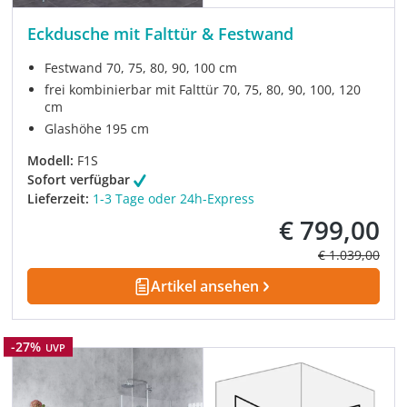
Eckdusche mit Falttür & Festwand
Festwand 70, 75, 80, 90, 100 cm
frei kombinierbar mit Falttür 70, 75, 80, 90, 100, 120
cm
Glashöhe 195 cm
Modell:
F1S
Sofort verfügbar
Lieferzeit:
1-3 Tage oder 24h-Express
€ 799,00
Verkaufspreis:
Regulärer Prei
€ 1.039,00
Artikel ansehen
Rabatt
-27%
UVP