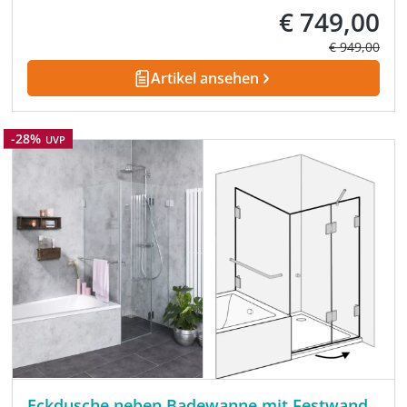
€ 749,00
Verkaufspreis:
Regulärer Pre
€ 949,00
Artikel ansehen
Rabatt
-28%
UVP
Eckdusche neben Badewanne mit Festwand