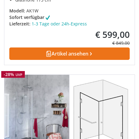
Modell:
AK1W
Sofort verfügbar
Lieferzeit:
1-3 Tage oder 24h-Express
€ 599,00
Verkaufspreis:
Regulärer Pre
€ 849,00
Artikel ansehen
Rabatt
-28%
UVP