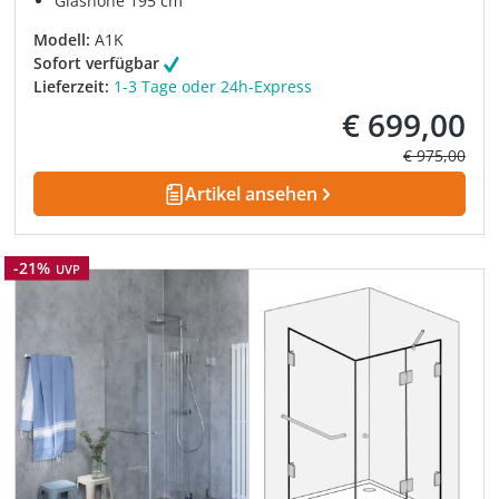
Glashöhe 195 cm
Modell:
A1K
Sofort verfügbar
Lieferzeit:
1-3 Tage oder 24h-Express
€ 699,00
Verkaufspreis:
Regulärer Pre
€ 975,00
Artikel ansehen
Rabatt
-21%
UVP