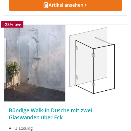
Artikel ansehen
Rabatt
-28%
UVP
Bündige Walk-in Dusche mit zwei
Glaswänden über Eck
U-Lösung