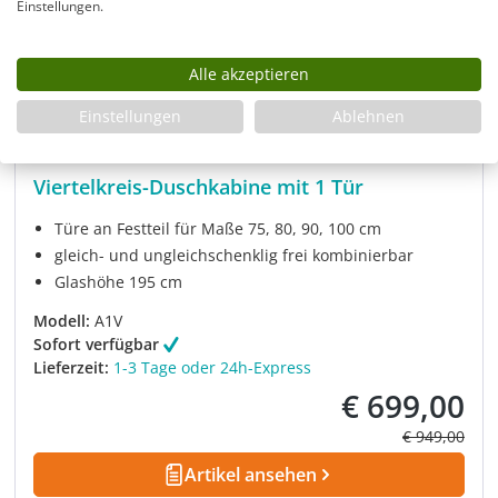
Einstellungen.
Alle akzeptieren
Einstellungen
Ablehnen
Viertelkreis-Duschkabine mit 1 Tür
Türe an Festteil für Maße 75, 80, 90, 100 cm
gleich- und ungleichschenklig frei kombinierbar
Glashöhe 195 cm
Modell:
A1V
Sofort verfügbar
Lieferzeit:
1-3 Tage oder 24h-Express
€ 699,00
Verkaufspreis:
Regulärer Pre
€ 949,00
Artikel ansehen