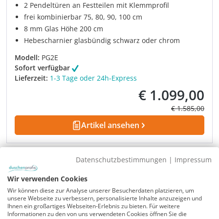
2 Pendeltüren an Festteilen mit Klemmprofil
frei kombinierbar 75, 80, 90, 100 cm
8 mm Glas Höhe 200 cm
Hebescharnier glasbündig schwarz oder chrom
Modell:
PG2E
Sofort verfügbar
Lieferzeit:
1-3 Tage oder 24h-Express
€ 1.099,00
Verkaufspreis:
Regulärer Prei
€ 1.585,00
Artikel ansehen
Rabatt
-26%
UVP
Datenschutzbestimmungen
|
Impressum
Wir verwenden Cookies
Wir können diese zur Analyse unserer Besucherdaten platzieren, um
unsere Webseite zu verbessern, personalisierte Inhalte anzuzeigen und
Ihnen ein großartiges Webseiten-Erlebnis zu bieten. Für weitere
Informationen zu den von uns verwendeten Cookies öffnen Sie die