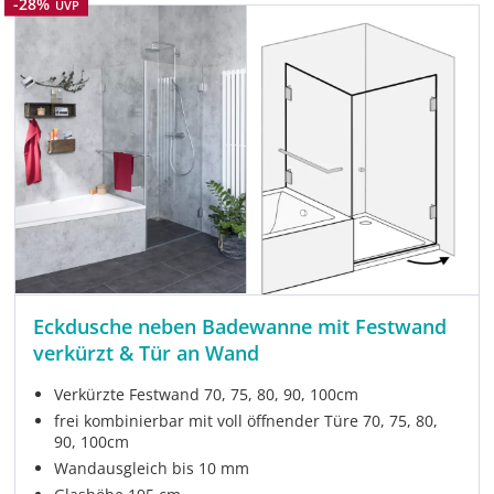
Rabatt
-28%
UVP
Eckdusche neben Badewanne mit Festwand
verkürzt & Tür an Wand
Verkürzte Festwand 70, 75, 80, 90, 100cm
frei kombinierbar mit voll öffnender Türe 70, 75, 80,
90, 100cm
Wandausgleich bis 10 mm