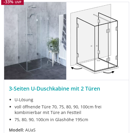
Rabatt
-33%
UVP
3-Seiten U-Duschkabine mit 2 Türen
U-Lösung
voll öffnende Türe 70, 75, 80, 90, 100cm frei
kombinierbar mit Türe an Festteil
75, 80, 90, 100cm in Glashöhe 195cm
Modell:
AUaS