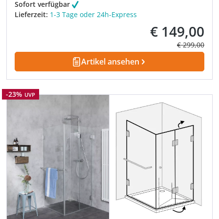
Sofort verfügbar
Lieferzeit:
1-3 Tage oder 24h-Express
€ 149,00
Verkaufspreis:
Regulärer Pre
€ 299,00
Artikel ansehen
Rabatt
-23%
UVP