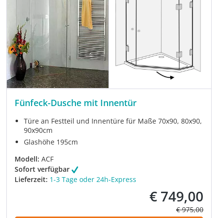
Fünfeck-Dusche mit Innentür
Türe an Festteil und Innentüre für Maße 70x90, 80x90,
90x90cm
Glashöhe 195cm
Modell:
ACF
Sofort verfügbar
Lieferzeit:
1-3 Tage oder 24h-Express
€ 749,00
Verkaufspreis:
Regulärer Pre
€ 975,00