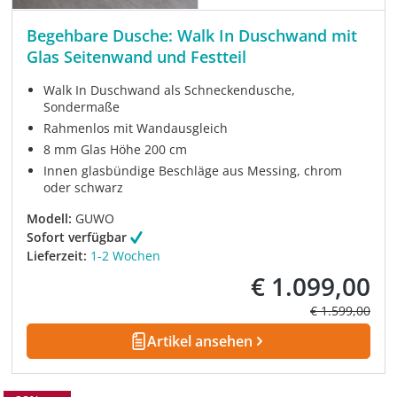
Begehbare Dusche: Walk In Duschwand mit
Glas Seitenwand und Festteil
Walk In Duschwand als Schneckendusche,
Sondermaße
Rahmenlos mit Wandausgleich
8 mm Glas Höhe 200 cm
Innen glasbündige Beschläge aus Messing, chrom
oder schwarz
Modell:
GUWO
Sofort verfügbar
Lieferzeit:
1-2 Wochen
€ 1.099,00
Verkaufspreis:
Regulärer Prei
€ 1.599,00
Artikel ansehen