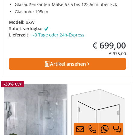
Glasaußenkanten-Maße 67,5 bis 122,5cm über Eck
Glashöhe 195cm
Modell:
BXW
Sofort verfügbar
Lieferzeit:
1-3 Tage oder 24h-Express
€ 699,00
Verkaufspreis:
Regulärer Pre
€ 975,00
Artikel ansehen
Rabatt
-30%
UVP