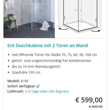
Eck Duschkabine mit 2 Türen an Wand
Voll öffnende Türen für Maße 70, 75, 80, 90, 100 cm
gleich- und ungleichschenklig frei kombinierbar
Bis zu 10 mm Wandausgleich
Glashöhe 195 cm
Modell:
A1W
Sofort verfügbar
Lieferzeit:
1-3 Tage oder 24h-Express
€ 599,00
Verkaufspreis:
Regulärer Pre
€ 849,00