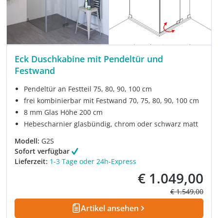
Eck Duschkabine mit Pendeltür und
Festwand
Pendeltür an Festteil 75, 80, 90, 100 cm
frei kombinierbar mit Festwand 70, 75, 80, 90, 100 cm
8 mm Glas Höhe 200 cm
Hebescharnier glasbündig, chrom oder schwarz matt
Modell:
G2S
Sofort verfügbar
Lieferzeit:
1-3 Tage oder 24h-Express
€ 1.049,00
Verkaufspreis:
Regulärer Prei
€ 1.549,00
Artikel ansehen