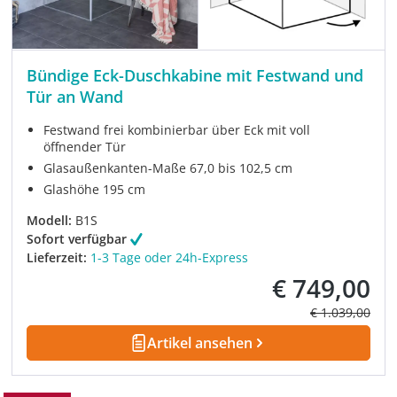
Bündige Eck-Duschkabine mit Festwand und
Tür an Wand
Festwand frei kombinierbar über Eck mit voll
öffnender Tür
Glasaußenkanten-Maße 67,0 bis 102,5 cm
Glashöhe 195 cm
Modell:
B1S
Sofort verfügbar
Lieferzeit:
1-3 Tage oder 24h-Express
€ 749,00
Verkaufspreis:
Regulärer Prei
€ 1.039,00
Artikel ansehen