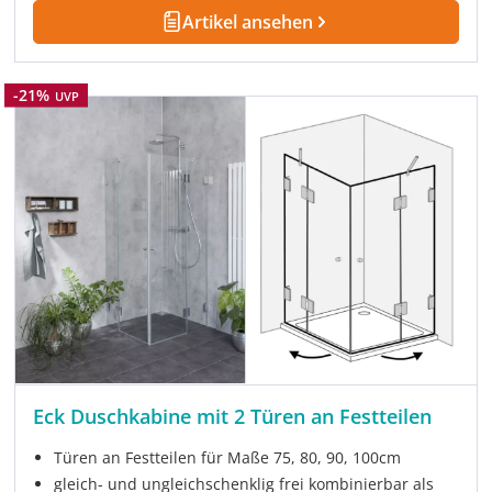
Artikel ansehen
Rabatt
-21%
UVP
Eck Duschkabine mit 2 Türen an Festteilen
Türen an Festteilen für Maße 75, 80, 90, 100cm
gleich- und ungleichschenklig frei kombinierbar als