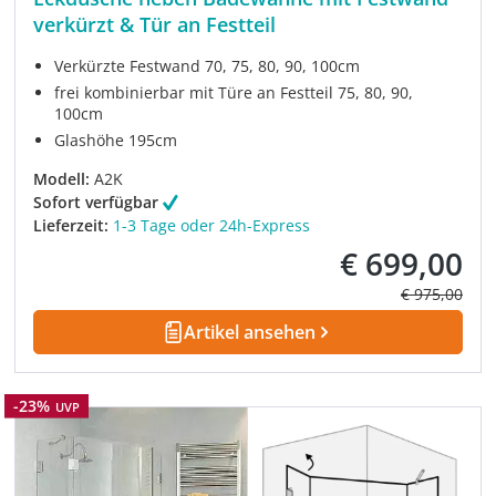
verkürzt & Tür an Festteil
Verkürzte Festwand 70, 75, 80, 90, 100cm
frei kombinierbar mit Türe an Festteil 75, 80, 90,
100cm
Glashöhe 195cm
Modell:
A2K
Sofort verfügbar
Lieferzeit:
1-3 Tage oder 24h-Express
€ 699,00
Verkaufspreis:
Regulärer Pre
€ 975,00
Artikel ansehen
Rabatt
-23%
UVP