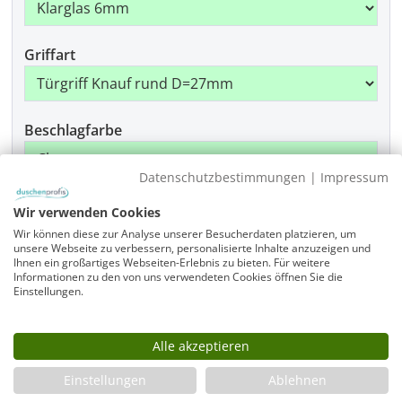
Griffart
Beschlagfarbe
Datenschutzbestimmungen
|
Impressum
Montage
Wir verwenden Cookies
Wir können diese zur Analyse unserer Besucherdaten platzieren, um
unsere Webseite zu verbessern, personalisierte Inhalte anzuzeigen und
Ihnen ein großartiges Webseiten-Erlebnis zu bieten. Für weitere
Informationen zu den von uns verwendeten Cookies öffnen Sie die
Produkt Anzahl: Gib den gewünschten Wer
Einstellungen.
In den Warenkorb
Alle akzeptieren
Infos
Einstellungen
Ablehnen