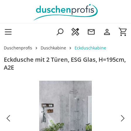
Zum Hauptinhalt springen
Wa
Duschenprofis
Duschkabine
Eckduschkabine
Eckdusche mit 2 Türen, ESG Glas, H=195cm,
A2E
Bildergalerie überspringen