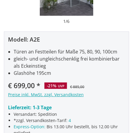
1
/
6
Modell:
A2E
Türen an Festteilen für Maße 75, 80, 90, 100cm
gleich- und ungleichschenklig frei kombinierbar
als Eckeinstieg
Glashöhe 195cm
Verkaufspreis:
€ 699,00
-21%
UVP
€ 885,00
Preise inkl. MwSt. zzgl. Versandkosten
Lieferzeit:
1-3 Tage
Versandart: Spedition
*zzgl. Versandkosten-Tarif:
4
Express-Option:
Bis 13.00 Uhr bestellt, bis 12.00 Uhr
geliefert.