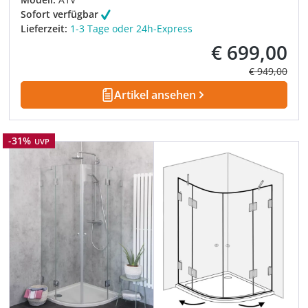
Sofort verfügbar
Lieferzeit:
1-3 Tage oder 24h-Express
€ 699,00
Verkaufspreis:
Regulärer Pre
€ 949,00
Artikel ansehen
Rabatt
-31%
UVP