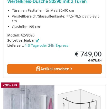
Viertelkreis-Dusche 80x90 mit 2 Türen
Türen an Festteilen für Maß 80x90 cm
Verstellbereich/Glasaußenkante: 77,5-78,5 x 87,5-88,5
cm
Glashöhe 195 cm
Modell:
A2V8090
Sofort verfügbar
Lieferzeit:
1-3 Tage oder 24h-Express
€ 749,00
Verkaufspreis:
Regulärer Pre
€ 973,54
Artikel ansehen
Rabatt
-28%
UVP