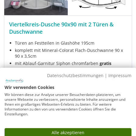
Viertelkreis-Dusche 90x90 mit 2 Türen &
Duschwanne
Türen an Festteilen in Glashöhe 195cm
komplett mit Mineral-Colorat Flach-Duschwanne 90 x
90 x 3,5cm
mit Ablauf-Garnitur Siphon chromfarben
gratis
Modell:
A2V-SL9090
Datenschutzbestimmungen
|
Impressum
Sofort verfügbar
Lieferzeit:
1-3 Tage oder 24h-Express
Wir verwenden Cookies
€ 918,00
Wir können diese zur Analyse unserer Besucherdaten platzieren, um
Verkaufspreis:
unsere Webseite zu verbessern, personalisierte Inhalte anzuzeigen und
Ihnen ein großartiges Webseiten-Erlebnis zu bieten. Für weitere
Regulärer Prei
€ 1.329,00
Informationen zu den von uns verwendeten Cookies öffnen Sie die
Einstellungen.
Artikel ansehen
Alle akzeptieren
Rabatt