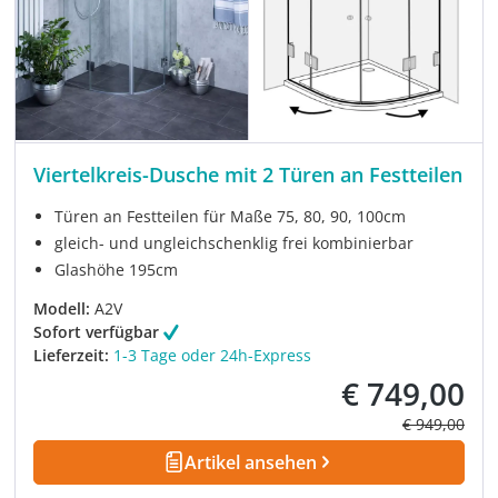
Viertelkreis-Dusche mit 2 Türen an Festteilen
Türen an Festteilen für Maße 75, 80, 90, 100cm
gleich- und ungleichschenklig frei kombinierbar
Glashöhe 195cm
Modell:
A2V
Sofort verfügbar
Lieferzeit:
1-3 Tage oder 24h-Express
€ 749,00
Verkaufspreis:
Regulärer Pre
€ 949,00
Artikel ansehen