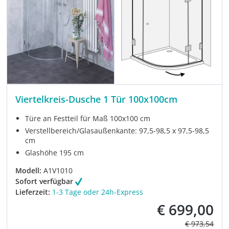
Viertelkreis-Dusche 1 Tür 100x100cm
Türe an Festteil für Maß 100x100 cm
Verstellbereich/Glasaußenkante: 97,5-98,5 x 97,5-98,5
cm
Glashöhe 195 cm
Modell:
A1V1010
Sofort verfügbar
Lieferzeit:
1-3 Tage oder 24h-Express
€ 699,00
Verkaufspreis:
Regulärer Pre
€ 973,54