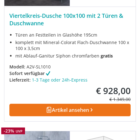
Viertelkreis-Dusche 100x100 mit 2 Türen &
Duschwanne
Türen an Festteilen in Glashöhe 195cm
komplett mit Mineral-Colorat Flach-Duschwanne 100 x
100 x 3,5cm
mit Ablauf-Ganitur Siphon chromfarben
gratis
Modell:
A2V-SL1010
Sofort verfügbar
Lieferzeit:
1-3 Tage oder 24h-Express
€ 928,00
Verkaufspreis:
Regulärer Prei
€ 1.349,00
Artikel ansehen
Rabatt
-23%
UVP