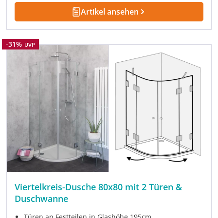
Artikel ansehen
Rabatt
-31%
UVP
Viertelkreis-Dusche 80x80 mit 2 Türen &
Duschwanne
Türen an Festteilen in Glashöhe 195cm