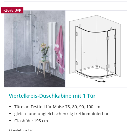
Rabatt
-26%
UVP
Viertelkreis-Duschkabine mit 1 Tür
Türe an Festteil für Maße 75, 80, 90, 100 cm
gleich- und ungleichschenklig frei kombinierbar
Glashöhe 195 cm
Modell:
A1V