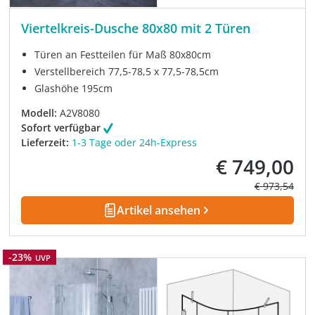
Viertelkreis-Dusche 80x80 mit 2 Türen
Türen an Festteilen für Maß 80x80cm
Verstellbereich 77,5-78,5 x 77,5-78,5cm
Glashöhe 195cm
Modell:
A2V8080
Sofort verfügbar
Lieferzeit:
1-3 Tage oder 24h-Express
€ 749,00
Verkaufspreis:
Regulärer Pre
€ 973,54
Artikel ansehen
Rabatt
-23%
UVP