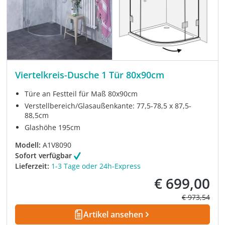
Viertelkreis-Dusche 1 Tür 80x90cm
Türe an Festteil für Maß 80x90cm
Verstellbereich/Glasaußenkante: 77,5-78,5 x 87,5-
88,5cm
Glashöhe 195cm
Modell:
A1V8090
Sofort verfügbar
Lieferzeit:
1-3 Tage oder 24h-Express
€ 699,00
Verkaufspreis:
Regulärer Pre
€ 973,54
Artikel ansehen