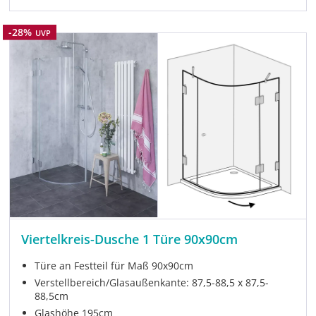
Rabatt
-28%
UVP
Viertelkreis-Dusche 1 Türe 90x90cm
Türe an Festteil für Maß 90x90cm
Verstellbereich/Glasaußenkante: 87,5-88,5 x 87,5-
88,5cm
Glashöhe 195cm