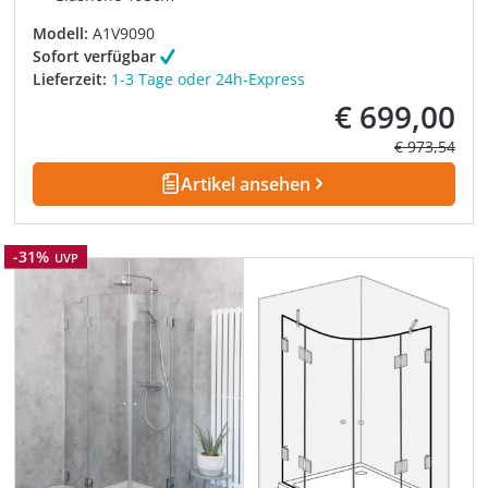
Modell:
A1V9090
Sofort verfügbar
Lieferzeit:
1-3 Tage oder 24h-Express
€ 699,00
Verkaufspreis:
Regulärer Pre
€ 973,54
Artikel ansehen
Rabatt
-31%
UVP