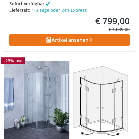
Sofort verfügbar
Lieferzeit:
1-3 Tage oder 24h-Express
€ 799,00
Verkaufspreis:
Regulärer Prei
€ 1.039,00
Artikel ansehen
Rabatt
-23%
UVP