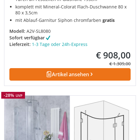
komplett mit Mineral-Colorat Flach-Duschwanne 80 x
80 x 3,5cm
mit Ablauf-Garnitur Siphon chromfarben
gratis
Modell:
A2V-SL8080
Sofort verfügbar
Lieferzeit:
1-3 Tage oder 24h-Express
€ 908,00
Verkaufspreis:
Regulärer Prei
€ 1.309,00
Artikel ansehen
Rabatt
-28%
UVP