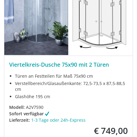
Viertelkreis-Dusche 75x90 mit 2 Türen
Türen an Festteilen für Maß 75x90 cm
Verstellbereich/Glasaußenkante: 72,5-73,5 x 87,5-88,5
cm
Glashöhe 195 cm
Modell:
A2V7590
Sofort verfügbar
Lieferzeit:
1-3 Tage oder 24h-Express
€ 749,00
Verkaufspreis: