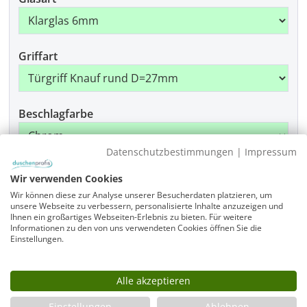
Griffart
Beschlagfarbe
Datenschutzbestimmungen
|
Impressum
Montage
Wir verwenden Cookies
Wir können diese zur Analyse unserer Besucherdaten platzieren, um
unsere Webseite zu verbessern, personalisierte Inhalte anzuzeigen und
Ihnen ein großartiges Webseiten-Erlebnis zu bieten. Für weitere
Informationen zu den von uns verwendeten Cookies öffnen Sie die
Produkt Anzahl: Gib den gewünschten Wer
In den Warenkorb
Einstellungen.
Alle akzeptieren
Artikelnummer
A1V8090-1950-775-x-875-x-x-x-ALR-EK6-GR-x-CR
Einstellungen
Ablehnen