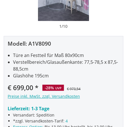
1
/
10
Modell:
A1V8090
Türe an Festteil für Maß 80x90cm
Verstellbereich/Glasaußenkante: 77,5-78,5 x 87,5-
88,5cm
Glashöhe 195cm
€ 699,00
-28%
UVP
€ 973,54
Preise inkl. MwSt. zzgl. Versandkosten
Lieferzeit:
1-3 Tage
Versandart: Spedition
*zzgl. Versandkosten-Tarif:
4
Express-Option:
Bis 13.00 Uhr bestellt, bis 12.00 Uhr