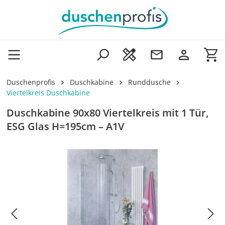
Zum Hauptinhalt springen
Wa
Duschenprofis
Duschkabine
Runddusche
Viertelkreis Duschkabine
Duschkabine 90x80 Viertelkreis mit 1 Tür,
ESG Glas H=195cm – A1V
Bildergalerie überspringen