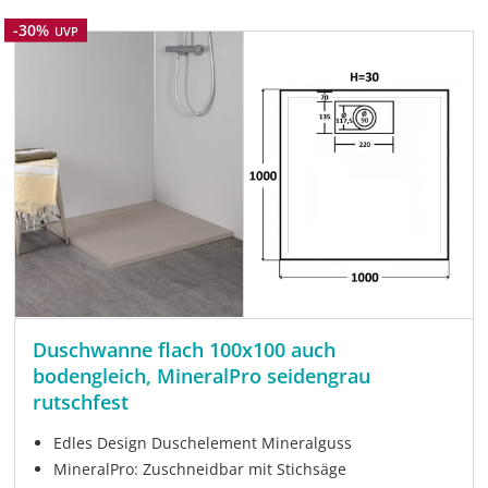
Rabatt
-30%
UVP
Duschwanne flach 100x100 auch
bodengleich, MineralPro seidengrau
rutschfest
Edles Design Duschelement Mineralguss
MineralPro: Zuschneidbar mit Stichsäge