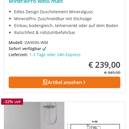
MineralPro weiß matt
Edles Design Duschelement Mineralguss
MineralPro: Zuschneidbar mit Stichsäge
Einbau bodengleich, teilversenkt oder auf dem Boden
Rutschfest & rollstuhlbefahrbar
Modell:
DA9090-WM
Sofort verfügbar
Lieferzeit:
1-3 Tage oder 24h-Express
€ 239,00
Verkaufspreis:
Regulärer Pre
€ 349,00
Artikel ansehen
Rabatt
-32%
UVP