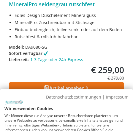
MineralPro seidengrau rutschfest
Edles Design Duschelement Mineralguss
MineralPro: Zuschneidbar mit Stichsäge
Einbau bodengleich, teilversenkt oder auf dem Boden
Rutschfest & rollstuhlbefahrbar
Modell:
DA9080-SG
Sofort verfügbar
Lieferzeit:
1-3 Tage oder 24h-Express
€ 259,00
Verkaufspreis:
Regulärer Pre
€ 379,00
Artikel ansehen
Datenschutzbestimmungen
|
Impressum
Rabatt
-32%
Wir verwenden Cookies
UVP
Wir können diese zur Analyse unserer Besucherdaten platzieren, um
unsere Webseite zu verbessern, personalisierte Inhalte anzuzeigen und
Ihnen ein großartiges Webseiten-Erlebnis zu bieten. Für weitere
Informationen zu den von uns verwendeten Cookies öffnen Sie die