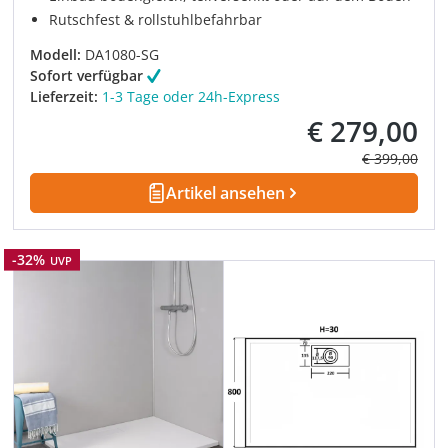
Rutschfest & rollstuhlbefahrbar
Modell:
DA1080-SG
Sofort verfügbar
Lieferzeit:
1-3 Tage oder 24h-Express
€ 279,00
Verkaufspreis:
Regulärer Pre
€ 399,00
Artikel ansehen
Rabatt
-32%
UVP