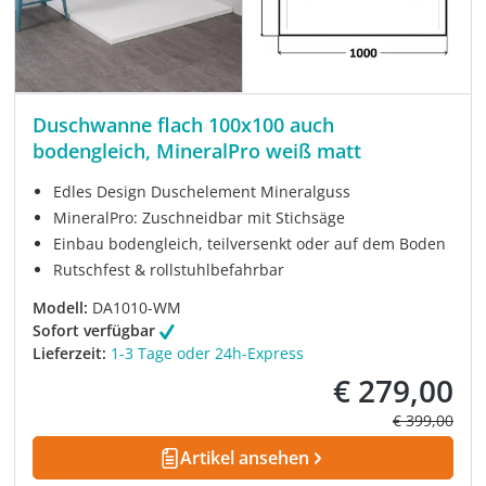
Duschwanne flach 100x100 auch
bodengleich, MineralPro weiß matt
Edles Design Duschelement Mineralguss
MineralPro: Zuschneidbar mit Stichsäge
Einbau bodengleich, teilversenkt oder auf dem Boden
Rutschfest & rollstuhlbefahrbar
Modell:
DA1010-WM
Sofort verfügbar
Lieferzeit:
1-3 Tage oder 24h-Express
€ 279,00
Verkaufspreis:
Regulärer Pre
€ 399,00
Artikel ansehen