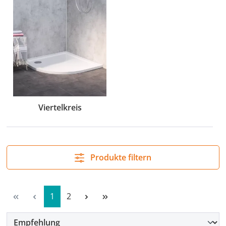
Viertelkreis
Produkte filtern
Seite
Seite
1
2