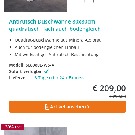
Antirutsch Duschwanne 80x80cm
quadratisch flach auch bodengleich
Quadrat-Duschwanne aus Mineral-Colorat
Auch für bodengleichen Einbau
Mit werkseitiger Antirutsch-Beschichtung
Modell:
SL8080E-WS-A
Sofort verfügbar
Lieferzeit:
1-3 Tage oder 24h-Express
€ 209,00
Verkaufspreis:
Regulärer Pre
€ 299,00
Artikel ansehen
Rabatt
-30%
UVP