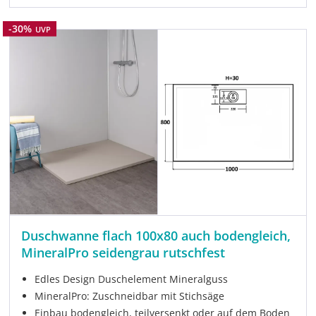
Rabatt
-30%
UVP
Duschwanne flach 100x80 auch bodengleich,
MineralPro seidengrau rutschfest
Edles Design Duschelement Mineralguss
MineralPro: Zuschneidbar mit Stichsäge
Einbau bodengleich, teilversenkt oder auf dem Boden