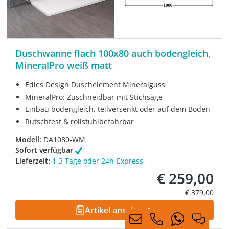
Duschwanne flach 100x80 auch bodengleich,
MineralPro weiß matt
Edles Design Duschelement Mineralguss
MineralPro: Zuschneidbar mit Stichsäge
Einbau bodengleich, teilversenkt oder auf dem Boden
Rutschfest & rollstuhlbefahrbar
Modell:
DA1080-WM
Sofort verfügbar
Lieferzeit:
1-3 Tage oder 24h-Express
€ 259,00
Verkaufspreis:
Regulärer Pre
€ 379,00
Artikel ansehen