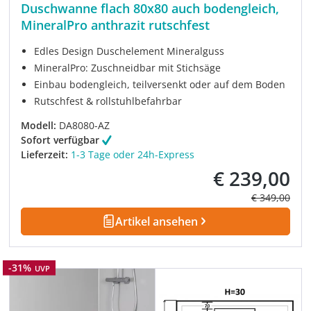
Duschwanne flach 80x80 auch bodengleich,
MineralPro anthrazit rutschfest
Edles Design Duschelement Mineralguss
MineralPro: Zuschneidbar mit Stichsäge
Einbau bodengleich, teilversenkt oder auf dem Boden
Rutschfest & rollstuhlbefahrbar
Modell:
DA8080-AZ
Sofort verfügbar
Lieferzeit:
1-3 Tage oder 24h-Express
€ 239,00
Verkaufspreis:
Regulärer Pre
€ 349,00
Artikel ansehen
Rabatt
-31%
UVP