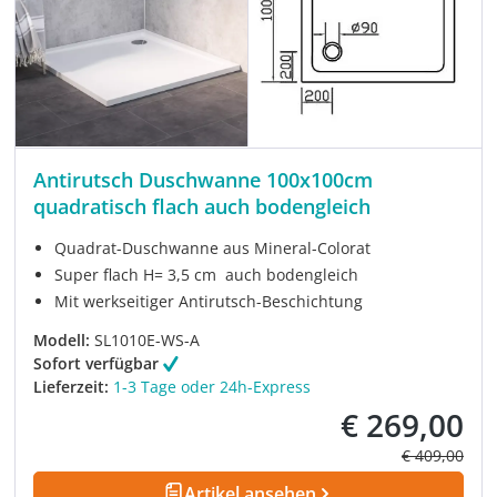
Antirutsch Duschwanne 100x100cm
quadratisch flach auch bodengleich
Quadrat-Duschwanne aus Mineral-Colorat
Super flach H= 3,5 cm auch bodengleich
Mit werkseitiger Antirutsch-Beschichtung
Modell:
SL1010E-WS-A
Sofort verfügbar
Lieferzeit:
1-3 Tage oder 24h-Express
€ 269,00
Verkaufspreis:
Regulärer Pre
€ 409,00
Artikel ansehen