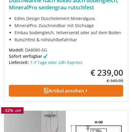
Duschwanne flach 80x80 auch bodengleich,
MineralPro seidengrau rutschfest
Edles Design Duschelement Mineralguss
MineralPro: Zuschneidbar mit Stichsäge
Einbau bodengleich, teilversenkt oder auf dem Boden
Rutschfest & rollstuhlbefahrbar
Modell:
DA8080-SG
Sofort verfügbar
Lieferzeit:
1-3 Tage oder 24h-Express
€ 239,00
Verkaufspreis:
Regulärer Pre
€ 349,00
Artikel ansehen
Rabatt
-32%
UVP