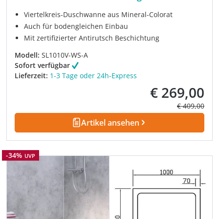
Viertelkreis-Duschwanne aus Mineral-Colorat
Auch für bodengleichen Einbau
Mit zertifizierter Antirutsch Beschichtung
Modell:
SL1010V-WS-A
Sofort verfügbar
Lieferzeit:
1-3 Tage oder 24h-Express
€ 269,00
Verkaufspreis:
Regulärer Pre
€ 409,00
Artikel ansehen
Rabatt
-34%
UVP