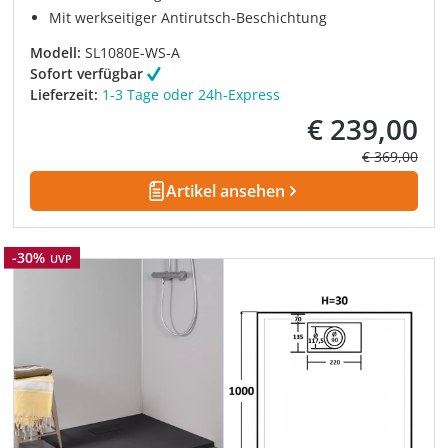
Mit werkseitiger Antirutsch-Beschichtung
Modell:
SL1080E-WS-A
Sofort verfügbar
Lieferzeit:
1-3 Tage oder 24h-Express
€ 239,00
Verkaufspreis:
Regulärer Pre
€ 369,00
Artikel ansehen
Rabatt
-30%
UVP