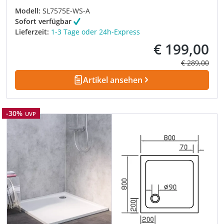
Modell:
SL7575E-WS-A
Sofort verfügbar
Lieferzeit:
1-3 Tage oder 24h-Express
€ 199,00
Verkaufspreis:
Regulärer Pre
€ 289,00
Artikel ansehen
Rabatt
-30%
UVP