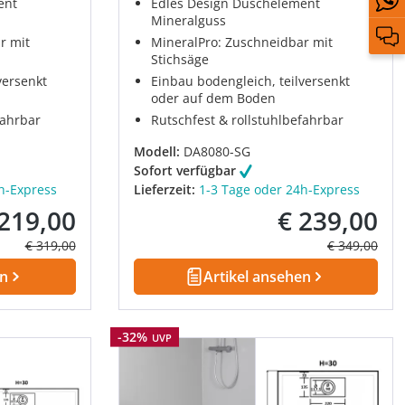
ent
Edles Design Duschelement
Mineralguss
r mit
MineralPro: Zuschneidbar mit
Stichsäge
versenkt
Einbau bodengleich, teilversenkt
oder auf dem Boden
fahrbar
Rutschfest & rollstuhlbefahrbar
Modell:
DA8080-SG
Sofort verfügbar
h-Express
Lieferzeit:
1-3 Tage oder 24h-Express
 219,00
€ 239,00
kaufspreis:
Verkaufspreis:
Regulärer Preis:
Regulärer Pre
€ 319,00
€ 349,00
en
Artikel ansehen
Rabatt
-32%
UVP