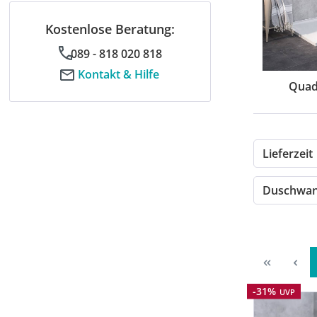
Kostenlose Beratung:
089 - 818 020 818
Kontakt & Hilfe
Quad
Lieferzeit
Duschwan
Rabatt
-31%
UVP