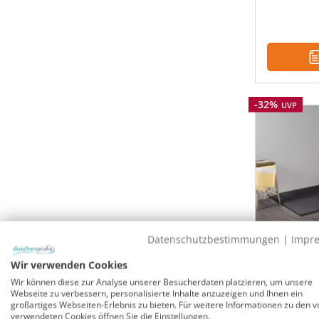
Rabatt
-32%
UVP
Datenschutzbestimmungen
|
Impr
Duschwa
Wir verwenden Cookies
bodengle
Wir können diese zur Analyse unserer Besucherdaten platzieren, um unsere
anthrazi
Webseite zu verbessern, personalisierte Inhalte anzuzeigen und Ihnen ein
großartiges Webseiten-Erlebnis zu bieten. Für weitere Informationen zu den v
verwendeten Cookies öffnen Sie die Einstellungen.