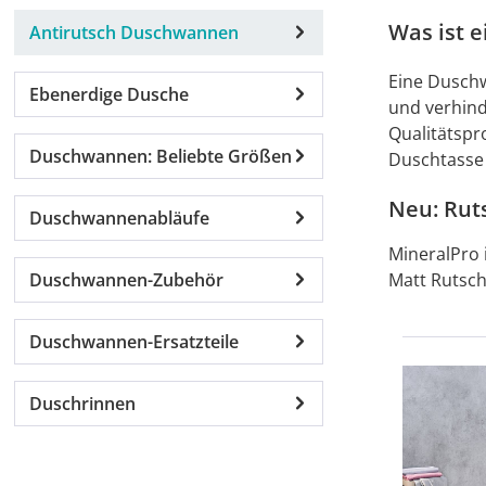
Was ist 
Antirutsch Duschwannen
Eine Duschw
Ebenerdige Dusche
und verhind
Qualitätspr
Duschwannen: Beliebte Größen
Duschtasse 
Neu: Rut
Duschwannenabläufe
MineralPro 
Duschwannen-Zubehör
Matt Rutschf
Duschwannen-Ersatzteile
Duschrinnen