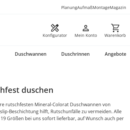
Planung
Aufmaß
Montage
Magazin
Warenkorb en
Konfigurator
Mein Konto
Warenkorb
Duschwannen
Duschrinnen
Angebote
chfest duschen
re rutschfesten Mineral-Colorat Duschwannen von
lip-Beschichtung hilft, Rutschunfälle zu vermeiden. Alle
19 Größen bei uns sofort lieferbar, auf Wunsch auch per