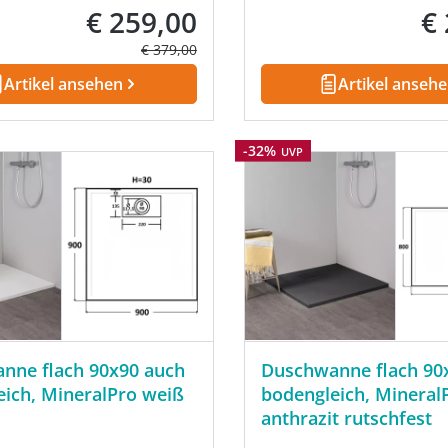
€ 259,00
€
Verkaufspreis:
Ver
Regulärer Preis:
€ 379,00
Artikel ansehen
Artikel anseh
Rabatt
-32%
UVP
nne flach 90x90 auch
Duschwanne flach 90
ich, MineralPro weiß
bodengleich, Mineral
anthrazit rutschfest