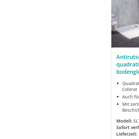
Antirut
quadrati
bodengl
Quadrat
Colorat
Auch fü
Mit zert
Beschic
Modell:
SL
Sofort ver
Lieferzeit: