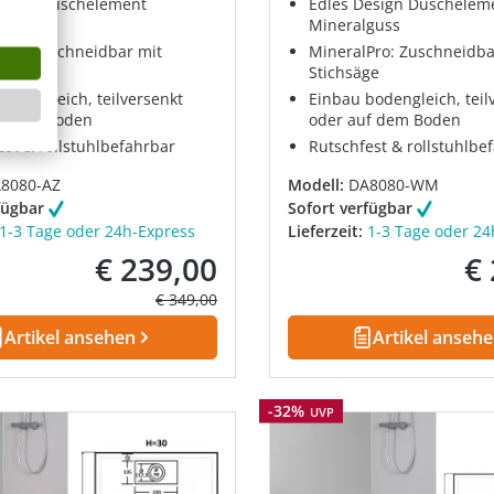
esign Duschelement
Edles Design Duschelem
guss
Mineralguss
Pro: Zuschneidbar mit
MineralPro: Zuschneidba
ge
Stichsäge
bodengleich, teilversenkt
Einbau bodengleich, teil
f dem Boden
oder auf dem Boden
est & rollstuhlbefahrbar
Rutschfest & rollstuhlbe
8080-AZ
Modell:
DA8080-WM
fügbar
Sofort verfügbar
1-3 Tage oder 24h-Express
Lieferzeit:
1-3 Tage oder 24
€ 239,00
€
Verkaufspreis:
Ver
Regulärer Preis:
€ 349,00
Artikel ansehen
Artikel anseh
Rabatt
-32%
UVP