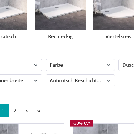
ratisch
Rechteckig
Viertelkreis
Farbe
Dusc
nenbreite
Antirutsch Beschichtung
Seite
Seite
1
2
Rabatt
-30%
UVP