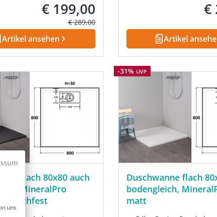
€ 199,00
€
Verkaufspreis:
Ver
Regulärer Preis:
€ 289,00
Artikel ansehen
Artikel anseh
Rabatt
-31%
UVP
essum
nne flach 80x80 auch
Duschwanne flach 80
ich, MineralPro
bodengleich, Mineral
t rutschfest
matt
on uns