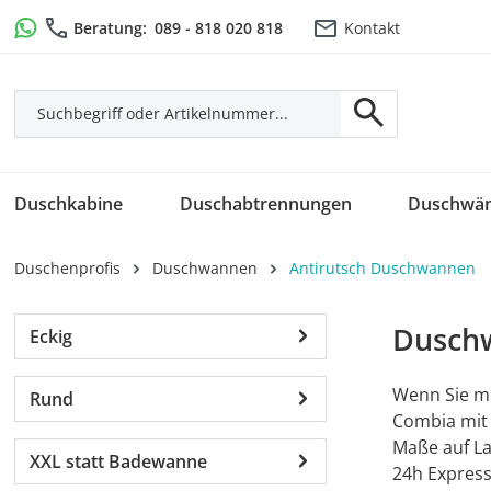
m Hauptinhalt springen
Zur Suche springen
Zur Hauptnavigation springen
Beratung:
089 - 818 020 818
Kontakt
Duschkabine
Duschabtrennungen
Duschwä
Duschenprofis
Duschwannen
Antirutsch Duschwannen
Duschw
Eckig
Wenn Sie me
Rund
Combia mit 
Maße auf La
XXL statt Badewanne
24h Express