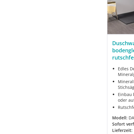
Duschwa
bodengle
rutschfe
Edles D
Mineral
Mineral
Stichsä
Einbau 
oder au
Rutschf
Modell:
DA
Sofort ver
Lieferzeit: