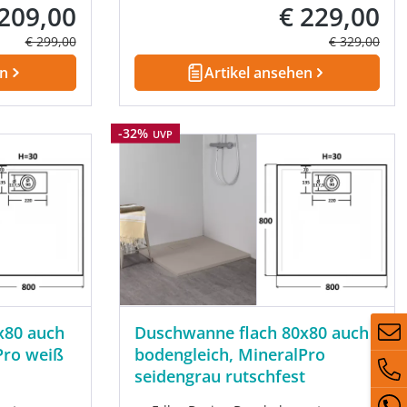
 209,00
€ 229,00
kaufspreis:
Verkaufspreis:
Regulärer Preis:
Regulärer Pre
€ 299,00
€ 329,00
en
Artikel ansehen
Rabatt
-32%
UVP
x80 auch
Duschwanne flach 80x80 auch
Pro weiß
bodengleich, MineralPro
seidengrau rutschfest