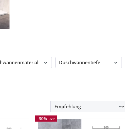
hwannenmaterial
Duschwannentiefe
Rabatt
-30%
UVP