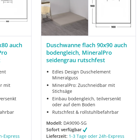
x80 auch
Duschwanne flach 90x90 auch
Pro
bodengleich, MineralPro
t
seidengrau rutschfest
ent
Edles Design Duschelement
Mineralguss
r mit
MineralPro: Zuschneidbar mit
Stichsäge
versenkt
Einbau bodengleich, teilversenkt
oder auf dem Boden
fahrbar
Rutschfest & rollstuhlbefahrbar
Modell:
DA9090-SG
Sofort verfügbar
h-Express
Lieferzeit:
1-3 Tage oder 24h-Express