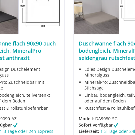
nne flach 90x90 auch
Duschwanne flach 90
ich, MineralPro
bodengleich, Mineral
st anthrazit
seidengrau rutschfes
esign Duschelement
Edles Design Duschelem
guss
Mineralguss
Pro: Zuschneidbar mit
MineralPro: Zuschneidba
ge
Stichsäge
bodengleich, teilversenkt
Einbau bodengleich, teil
f dem Boden
oder auf dem Boden
est & rollstuhlbefahrbar
Rutschfest & rollstuhlbe
9090-AZ
Modell:
DA9080-SG
fügbar
Sofort verfügbar
1-3 Tage oder 24h-Express
Lieferzeit:
1-3 Tage oder 24