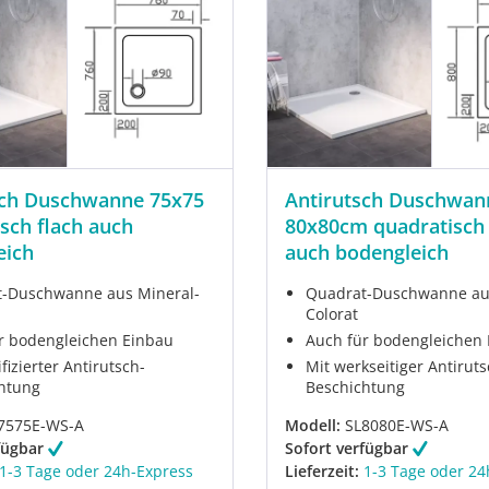
sch Duschwanne 75x75
Antirutsch Duschwan
sch flach auch
80x80cm quadratisch 
eich
auch bodengleich
-Duschwanne aus Mineral-
Quadrat-Duschwanne au
Colorat
r bodengleichen Einbau
Auch für bodengleichen
ifizierter Antirutsch-
Mit werkseitiger Antiruts
htung
Beschichtung
7575E-WS-A
Modell:
SL8080E-WS-A
fügbar
Sofort verfügbar
1-3 Tage oder 24h-Express
Lieferzeit:
1-3 Tage oder 24