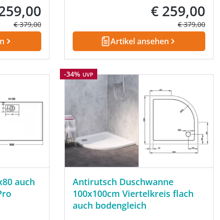
 259,00
€ 259,00
kaufspreis:
Verkaufspreis:
Regulärer Preis:
Regulärer Pre
€ 379,00
€ 379,00
en
Artikel ansehen
Rabatt
-34%
UVP
x80 auch
Antirutsch Duschwanne
Pro
100x100cm Viertelkreis flach
auch bodengleich