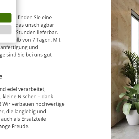
 Bei uns finden Sie eine
t. Und das unschlagbar
 in 24 Stunden lieferbar.
nnerhalb von 7 Tagen. Mit
ßanfertigung und
e sind Sie bei uns gut
e
d edel verarbeitet,
 kleine Nischen – dank
m! Wir verbauen hochwertige
, die langlebig und
auch als Ersatzteile
lange Freude.