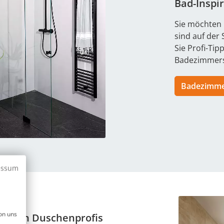
Bad-Inspi
Sie möchten
sind auf der
Sie Profi-Ti
Badezimmers
Badezimme
essum
on uns
bei den Duschenprofis