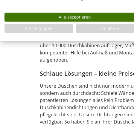
kaufen
Egal wie kompliziert Ihre Badsituation ist:
Alle akzeptieren
schöne, moderne Dusche, die genau pass
Einstellungen
Ablehnen
schnell: Die meisten unserer Duschen sind
Maßduschen fertigen wir in Deutschland i
über 10.000 Duschkabinen auf Lager, Ma
kompetenter Hilfe bei Aufmaß und Montag
aufgehoben.
Schlaue Lösungen – kleine Preis
Unsere Duschen sind nicht nur modern un
sondern auch durchdacht: Schiefe Wände,
patentierten Lösungen alles kein Proble
Duschkabinendichtungen und Dichtbänder
pflegeleicht sind. Unsere Dichtungen sind 
verfügbar. So haben Sie an Ihrer Dusche 