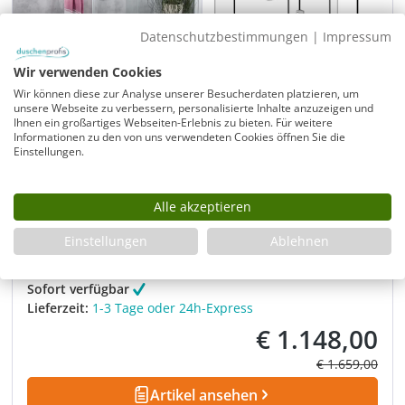
Datenschutzbestimmungen
|
Impressum
Wir verwenden Cookies
Wir können diese zur Analyse unserer Besucherdaten platzieren, um
unsere Webseite zu verbessern, personalisierte Inhalte anzuzeigen und
Ihnen ein großartiges Webseiten-Erlebnis zu bieten. Für weitere
Duschkabine U Form 80x80 mit Duschwanne
Informationen zu den von uns verwendeten Cookies öffnen Sie die
Einstellungen.
U-Lösung, Festwände mit Türe an Festteil in Glashöhe
195cm
komplett mit Mineral-Colorat Flach-Duschwanne 80 x
Alle akzeptieren
80 x 3,5cm
mit Ablauf-Garnitur Siphon chromfarben
gratis
Einstellungen
Ablehnen
Modell:
AU2S-SL8080
Sofort verfügbar
Lieferzeit:
1-3 Tage oder 24h-Express
€ 1.148,00
Verkaufspreis:
Regulärer Prei
€ 1.659,00
Artikel ansehen