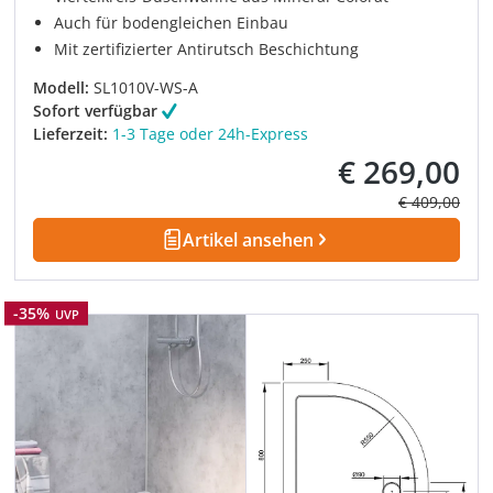
Auch für bodengleichen Einbau
Mit zertifizierter Antirutsch Beschichtung
Modell:
SL1010V-WS-A
Sofort verfügbar
Lieferzeit:
1-3 Tage oder 24h-Express
€ 269,00
Verkaufspreis:
Regulärer Pre
€ 409,00
Artikel ansehen
Rabatt
-35%
UVP