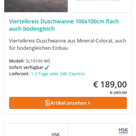
Viertelkreis Duschwanne 100x100cm flach
auch bodengleich
Viertelkreis-Duschwanne aus Mineral-Colorat, auch
für bodengleichen Einbau
Modell:
SL1010V-WS
Sofort verfügbar
Lieferzeit:
1-3 Tage oder 24h-Express
€ 189,00
Verkaufspreis:
Regulärer Pre
€ 289,00
Artikel ansehen