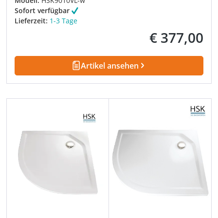
Modell:
HSK9010VL-w
Sofort verfügbar
Lieferzeit:
1-3 Tage
€ 377,00
Regulärer Preis:
Artikel ansehen