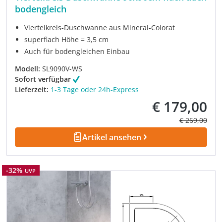
bodengleich
Viertelkreis-Duschwanne aus Mineral-Colorat
superflach Höhe = 3,5 cm
Auch für bodengleichen Einbau
Modell:
SL9090V-WS
Sofort verfügbar
Lieferzeit:
1-3 Tage oder 24h-Express
€ 179,00
Verkaufspreis:
Regulärer Pre
€ 269,00
Artikel ansehen
Rabatt
-32%
UVP