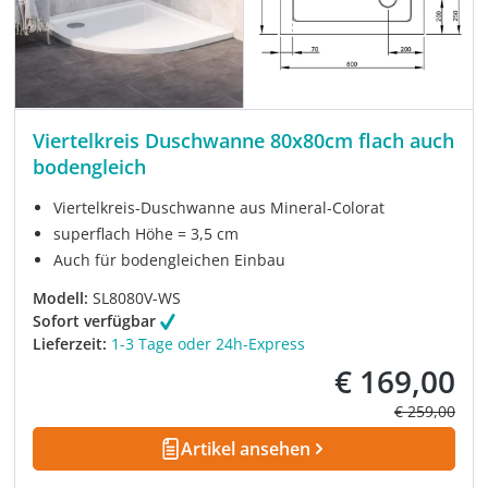
Viertelkreis Duschwanne 80x80cm flach auch
bodengleich
Viertelkreis-Duschwanne aus Mineral-Colorat
superflach Höhe = 3,5 cm
Auch für bodengleichen Einbau
Modell:
SL8080V-WS
Sofort verfügbar
Lieferzeit:
1-3 Tage oder 24h-Express
€ 169,00
Verkaufspreis:
Regulärer Pre
€ 259,00
Artikel ansehen