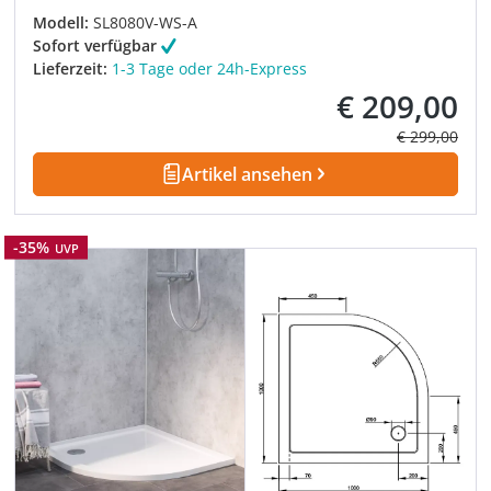
Modell:
SL8080V-WS-A
Sofort verfügbar
Lieferzeit:
1-3 Tage oder 24h-Express
€ 209,00
Verkaufspreis:
Regulärer Pre
€ 299,00
Artikel ansehen
Rabatt
-35%
UVP