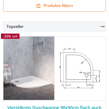
Produkte filtern
Rabatt
-33%
UVP
Viertelkreis Duschwanne 90x90cm flach auch