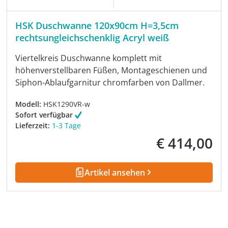
HSK Duschwanne 120x90cm H=3,5cm
rechtsungleichschenklig Acryl weiß
Viertelkreis Duschwanne komplett mit
höhenverstellbaren Füßen, Montageschienen und
Siphon-Ablaufgarnitur chromfarben von Dallmer.
Modell:
HSK1290VR-w
Sofort verfügbar
Lieferzeit:
1-3 Tage
€ 414,00
Regulärer Preis:
Artikel ansehen