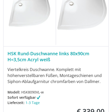
HSK Rund-Duschwanne links 80x90cm
H=3,5cm Acryl weiß
Viertelkreis Duschwanne. Komplett mit
höhenverstellbaren Füßen, Montageschienen und
Siphon-Ablaufgarnitur chromfarben von Dallmer.
Modell:
HSK8090VL-w
Sofort verfügbar
Lieferzeit:
1-3 Tage
€ 339,00
Regulärer Preis: