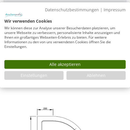
Produkt Anzahl: Gib den gewünschten Wer
Datenschutzbestimmungen
|
Impressum
In den Warenkorb
Wir verwenden Cookies
Wir können diese zur Analyse unserer Besucherdaten platzieren, um
unsere Webseite zu verbessern, personalisierte Inhalte anzuzeigen und
Ihnen ein großartiges Webseiten-Erlebnis zu bieten. Für weitere
Infos
Informationen zu den von uns verwendeten Cookies öffnen Sie die
Einstellungen.
Fragen zum Artikel
Planungshilfe
3 Jahre Garantie & Ersatzteilservice
Alle akzeptieren
Montageanleitung
Einstellungen
Ablehnen
Montageanleitung_Duschwanne_Einbau