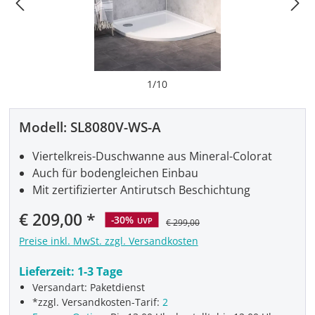
1
/
10
Modell:
SL8080V-WS-A
Viertelkreis-Duschwanne aus Mineral-Colorat
Auch für bodengleichen Einbau
Mit zertifizierter Antirutsch Beschichtung
Verkaufspreis:
€ 209,00
-30%
UVP
€ 299,00
Preise inkl. MwSt. zzgl. Versandkosten
Lieferzeit:
1-3 Tage
Versandart: Paketdienst
*zzgl. Versandkosten-Tarif:
2