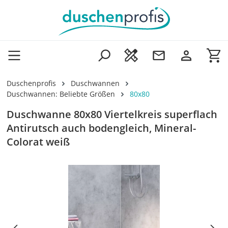
Zum Hauptinhalt springen
Wa
Duschenprofis
Duschwannen
Duschwannen: Beliebte Größen
80x80
Duschwanne 80x80 Viertelkreis superflach
Antirutsch auch bodengleich, Mineral-
Colorat weiß
Bildergalerie überspringen