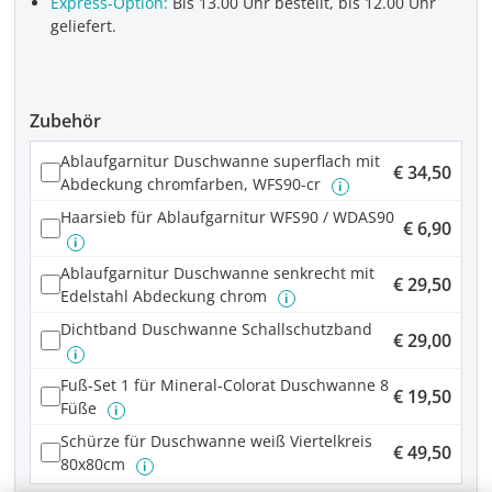
Express-Option:
Bis 13.00 Uhr bestellt, bis 12.00 Uhr
geliefert.
Zubehör
Ablaufgarnitur Duschwanne superflach mit
€ 34,50
Abdeckung chromfarben, WFS90-cr
i
Haarsieb für Ablaufgarnitur WFS90 / WDAS90
€ 6,90
i
Ablaufgarnitur Duschwanne senkrecht mit
€ 29,50
Edelstahl Abdeckung chrom
i
Dichtband Duschwanne Schallschutzband
€ 29,00
i
Fuß-Set 1 für Mineral-Colorat Duschwanne 8
€ 19,50
Füße
i
Schürze für Duschwanne weiß Viertelkreis
€ 49,50
80x80cm
i