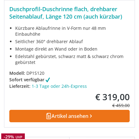
Duschprofil-Duschrinne flach, drehbarer
Seitenablauf, Länge 120 cm (auch kürzbar)
Kürzbare Ablaufrinne in V-Form nur 48 mm
Einbauhöhe
Seitlicher 360° drehbarer Ablauf
Montage direkt an Wand oder in Boden
Edelstahl gebürstet, schwarz matt & schwarz chrom
gebürstet
Modell:
DP1S120
Sofort verfügbar
Lieferzeit:
1-3 Tage oder 24h-Express
€ 319,00
Verkaufspreis:
Regulärer Pre
€ 459,00
Artikel ansehen
Rabatt
-29%
UVP