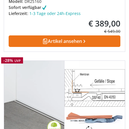
Modell:
DR2S160
Sofort verfügbar
Lieferzeit:
1-3 Tage oder 24h-Express
€ 389,00
Verkaufspreis:
Regulärer Pre
€ 549,00
Artikel ansehen
Rabatt
-28%
UVP