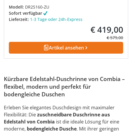
Modell:
DR2S160-ZU
Sofort verfügbar
Lieferzeit:
1-3 Tage oder 24h-Express
€ 419,00
Verkaufspreis:
Regulärer Pre
€ 579,00
Artikel ansehen
Kürzbare Edelstahl-Duschrinne von Combia –
flexibel, modern und perfekt für
bodengleiche Duschen
Erleben Sie elegantes Duschdesign mit maximaler
Flexibilität: Die
zuschneidbare Duschrinne aus
Edelstahl von Combia
ist die ideale Lösung für eine
moderne,
bodengleiche Dusche
. Mit ihrer geringen