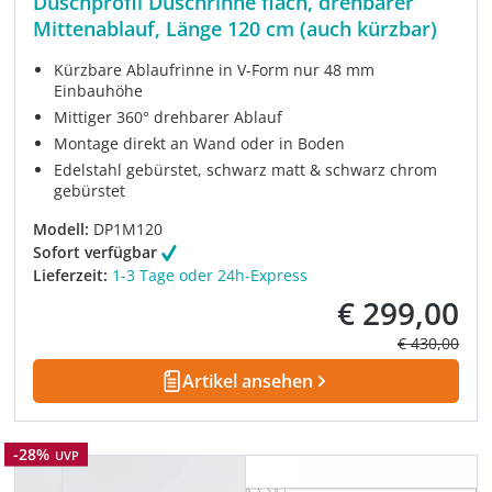
Duschprofil Duschrinne flach, drehbarer
Mittenablauf, Länge 120 cm (auch kürzbar)
Kürzbare Ablaufrinne in V-Form nur 48 mm
Einbauhöhe
Mittiger 360° drehbarer Ablauf
Montage direkt an Wand oder in Boden
Edelstahl gebürstet, schwarz matt & schwarz chrom
gebürstet
Modell:
DP1M120
Sofort verfügbar
Lieferzeit:
1-3 Tage oder 24h-Express
€ 299,00
Verkaufspreis:
Regulärer Pre
€ 430,00
Artikel ansehen
Rabatt
-28%
UVP