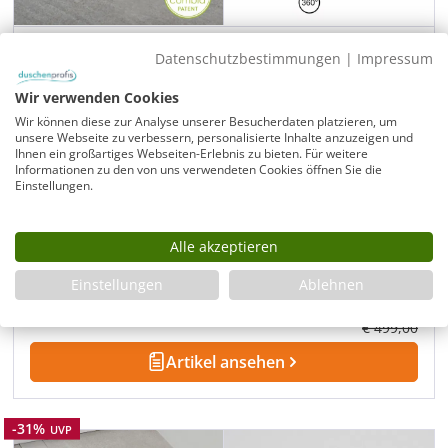
Duschrinne kürzbar, drehbarer Ablauf in der
Datenschutzbestimmungen
|
Impressum
Mitte, Länge 90-160 cm
Wir verwenden Cookies
Kürzbare Ablaufrinne nur 48 mm Einbauhöhe
Wir können diese zur Analyse unserer Besucherdaten platzieren, um
unsere Webseite zu verbessern, personalisierte Inhalte anzuzeigen und
Mittiger 360° drehbarer Ablauf
Ihnen ein großartiges Webseiten-Erlebnis zu bieten. Für weitere
Montage direkt an Wand oder in Boden
Informationen zu den von uns verwendeten Cookies öffnen Sie die
Einstellungen.
Edelstahl matt gebürstet oder poliert
Modell:
DR1M160-ZU
Sofort verfügbar
Alle akzeptieren
Lieferzeit:
1-3 Tage oder 24h-Express
Einstellungen
Ablehnen
€ 359,00
Verkaufspreis:
Regulärer Pre
€ 499,00
Artikel ansehen
Rabatt
-31%
UVP