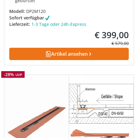
gebürstet
Modell:
DP2M120
Sofort verfügbar
Lieferzeit:
1-3 Tage oder 24h-Express
€ 399,00
Verkaufspreis:
Regulärer Pre
€ 579,00
Artikel ansehen
Rabatt
-28%
UVP