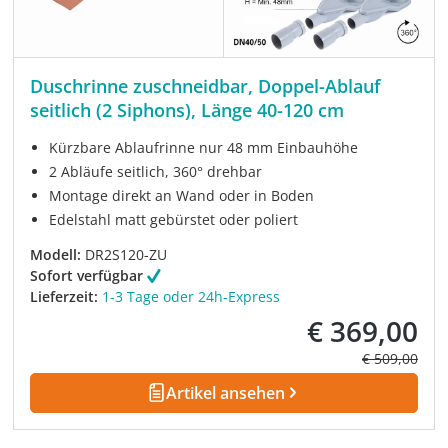
Duschrinne zuschneidbar, Doppel-Ablauf
seitlich (2 Siphons), Länge 40-120 cm
Kürzbare Ablaufrinne nur 48 mm Einbauhöhe
2 Abläufe seitlich, 360° drehbar
Montage direkt an Wand oder in Boden
Edelstahl matt gebürstet oder poliert
Modell:
DR2S120-ZU
Sofort verfügbar
Lieferzeit:
1-3 Tage oder 24h-Express
€ 369,00
Verkaufspreis:
Regulärer Pre
€ 509,00
Artikel ansehen