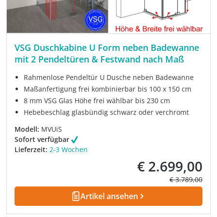
VSG Duschkabine U Form neben Badewanne
mit 2 Pendeltüren & Festwand nach Maß
Rahmenlose Pendeltür U Dusche neben Badewanne
Maßanfertigung frei kombinierbar bis 100 x 150 cm
8 mm VSG Glas Höhe frei wählbar bis 230 cm
Hebebeschlag glasbündig schwarz oder verchromt
Modell:
MVUiS
Sofort verfügbar
Lieferzeit:
2-3 Wochen
€ 2.699,00
Verkaufspreis:
Regulärer Prei
€ 3.789,00
Artikel ansehen