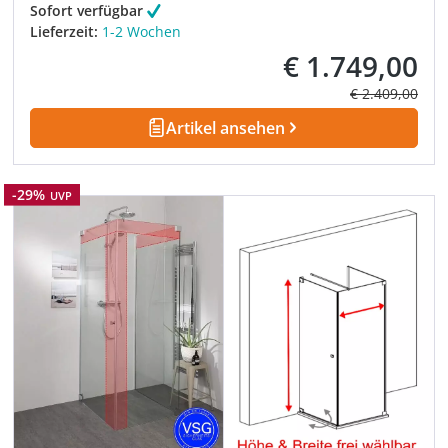
Sofort verfügbar
Lieferzeit:
1-2 Wochen
€ 1.749,00
Verkaufspreis:
Regulärer Prei
€ 2.409,00
Artikel ansehen
Rabatt
-29%
UVP