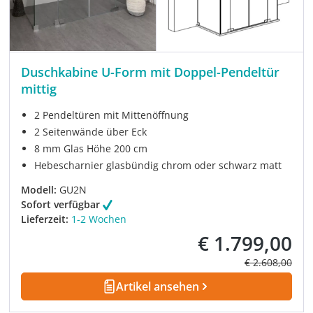
Duschkabine U-Form mit Doppel-Pendeltür
mittig
2 Pendeltüren mit Mittenöffnung
2 Seitenwände über Eck
8 mm Glas Höhe 200 cm
Hebescharnier glasbündig chrom oder schwarz matt
Modell:
GU2N
Sofort verfügbar
Lieferzeit:
1-2 Wochen
€ 1.799,00
Verkaufspreis:
Regulärer Prei
€ 2.608,00
Artikel ansehen