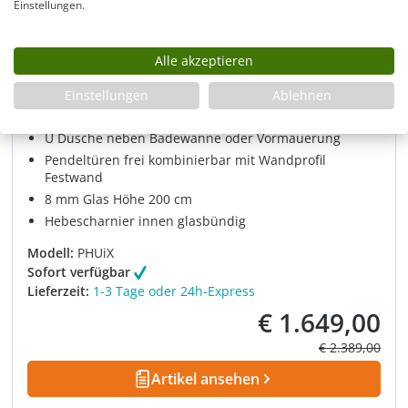
Einstellungen.
Duschkabine U Form neben Badewanne mit
Alle akzeptieren
2 Pendeltüren & Festwand teilgerahmt,
Einstellungen
Ablehnen
Sondermaße groß
U Dusche neben Badewanne oder Vormauerung
Pendeltüren frei kombinierbar mit Wandprofil
Festwand
8 mm Glas Höhe 200 cm
Hebescharnier innen glasbündig
Modell:
PHUiX
Sofort verfügbar
Lieferzeit:
1-3 Tage oder 24h-Express
€ 1.649,00
Verkaufspreis:
Regulärer Prei
€ 2.389,00
Artikel ansehen