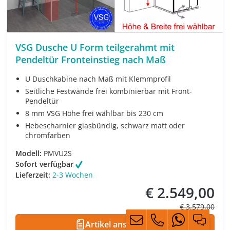
VSG Dusche U Form teilgerahmt mit
Pendeltür Fronteinstieg nach Maß
U Duschkabine nach Maß mit Klemmprofil
Seitliche Festwände frei kombinierbar mit Front-
Pendeltür
8 mm VSG Höhe frei wählbar bis 230 cm
Hebescharnier glasbündig, schwarz matt oder
chromfarben
Modell:
PMVU2S
Sofort verfügbar
Lieferzeit:
2-3 Wochen
€ 2.549,00
Verkaufspreis:
Regulärer Prei
€ 3.579,00
Artikel ansehen