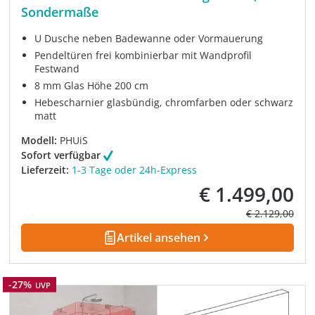
Sondermaße
U Dusche neben Badewanne oder Vormauerung
Pendeltüren frei kombinierbar mit Wandprofil
Festwand
8 mm Glas Höhe 200 cm
Hebescharnier glasbündig, chromfarben oder schwarz
matt
Modell:
PHUiS
Sofort verfügbar
Lieferzeit:
1-3 Tage oder 24h-Express
€ 1.499,00
Verkaufspreis:
Regulärer Prei
€ 2.129,00
Artikel ansehen
Rabatt
-27%
UVP