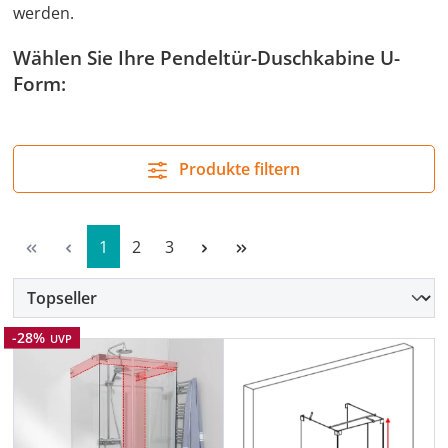
werden.
Wählen Sie Ihre Pendeltür-Duschkabine U-
Form:
Produkte filtern
Seite
Seite
Seite
1
2
3
Rabatt
-28%
UVP