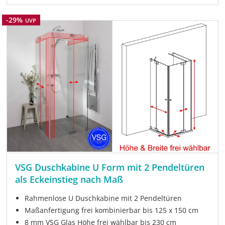
Rabatt
-29%
UVP
VSG Duschkabine U Form mit 2 Pendeltüren
als Eckeinstieg nach Maß
Rahmenlose U Duschkabine mit 2 Pendeltüren
Maßanfertigung frei kombinierbar bis 125 x 150 cm
8 mm VSG Glas Höhe frei wählbar bis 230 cm