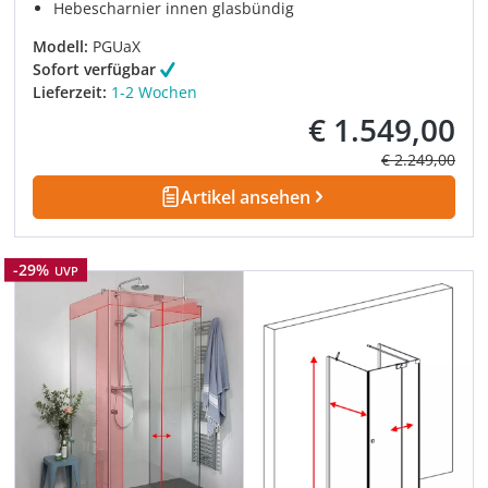
Hebescharnier innen glasbündig
Modell:
PGUaX
Sofort verfügbar
Lieferzeit:
1-2 Wochen
€ 1.549,00
Verkaufspreis:
Regulärer Prei
€ 2.249,00
Artikel ansehen
Rabatt
-29%
UVP