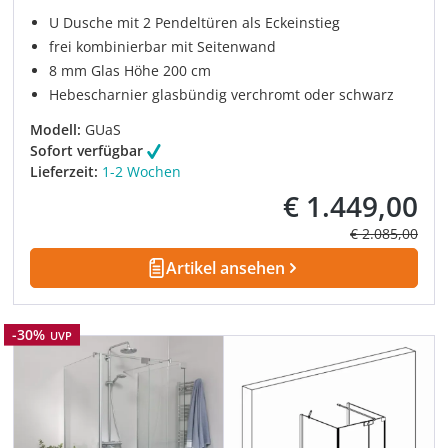
U Dusche mit 2 Pendeltüren als Eckeinstieg
frei kombinierbar mit Seitenwand
8 mm Glas Höhe 200 cm
Hebescharnier glasbündig verchromt oder schwarz
Modell:
GUaS
Sofort verfügbar
Lieferzeit:
1-2 Wochen
€ 1.449,00
Verkaufspreis:
Regulärer Prei
€ 2.085,00
Artikel ansehen
Rabatt
-30%
UVP