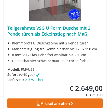
Teilgerahmte VSG U Form Dusche mit 2
Pendeltüren als Eckeinstieg nach Maß
Klemmprofil U Duschkabine mit 2 Pendeltüren
Maßanfertigung frei kombinierbar bis 125 x 150 cm
8 mm VSG Glas Höhe frei wählbar bis 230 cm
Hebescharnier schwarz matt oder chromfarben
Modell:
PMVU2E
Sofort verfügbar
Lieferzeit:
2-3 Wochen
€ 2.649,00
Verkaufspreis:
Regulärer Prei
€ 3.719,00
Artikel ansehen