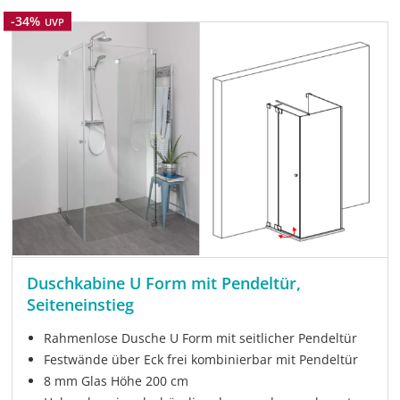
Rabatt
-34%
UVP
Duschkabine U Form mit Pendeltür,
Seiteneinstieg
Rahmenlose Dusche U Form mit seitlicher Pendeltür
Festwände über Eck frei kombinierbar mit Pendeltür
8 mm Glas Höhe 200 cm