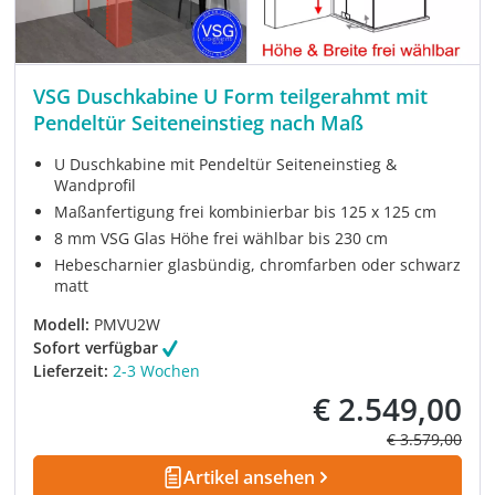
VSG Duschkabine U Form teilgerahmt mit
Pendeltür Seiteneinstieg nach Maß
U Duschkabine mit Pendeltür Seiteneinstieg &
Wandprofil
Maßanfertigung frei kombinierbar bis 125 x 125 cm
8 mm VSG Glas Höhe frei wählbar bis 230 cm
Hebescharnier glasbündig, chromfarben oder schwarz
matt
Modell:
PMVU2W
Sofort verfügbar
Lieferzeit:
2-3 Wochen
€ 2.549,00
Verkaufspreis:
Regulärer Prei
€ 3.579,00
Artikel ansehen