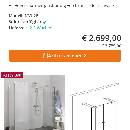
Hebescharnier glasbündig verchromt oder schwarz
Modell:
MVU2E
Sofort verfügbar
Lieferzeit:
2-3 Wochen
€ 2.699,00
Verkaufspreis:
Regulärer Prei
€ 3.789,00
Artikel ansehen
Rabatt
-31%
UVP