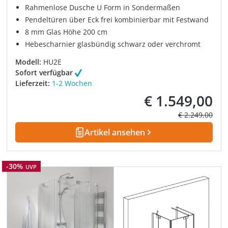
Rahmenlose Dusche U Form in Sondermaßen
Pendeltüren über Eck frei kombinierbar mit Festwand
8 mm Glas Höhe 200 cm
Hebescharnier glasbündig schwarz oder verchromt
Modell:
HU2E
Sofort verfügbar
Lieferzeit:
1-2 Wochen
€ 1.549,00
Verkaufspreis:
Regulärer Prei
€ 2.249,00
Artikel ansehen
Rabatt
-30%
UVP