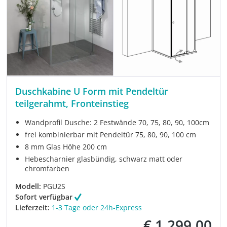
Duschkabine U Form mit Pendeltür
teilgerahmt, Fronteinstieg
Wandprofil Dusche: 2 Festwände 70, 75, 80, 90, 100cm
frei kombinierbar mit Pendeltür 75, 80, 90, 100 cm
8 mm Glas Höhe 200 cm
Hebescharnier glasbündig, schwarz matt oder
chromfarben
Modell:
PGU2S
Sofort verfügbar
Lieferzeit:
1-3 Tage oder 24h-Express
€ 1.299,00
Verkaufspreis: