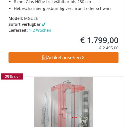
8 mm Glas Höhe frei wählbar bis 230 cm
Hebescharnier glasbündig verchromt oder schwarz
Modell:
MGU2E
Sofort verfügbar
Lieferzeit:
1-2 Wochen
€ 1.799,00
Verkaufspreis:
Regulärer Prei
€ 2.495,00
Artikel ansehen
Rabatt
-29%
UVP