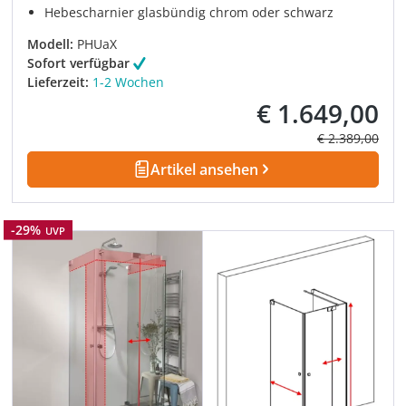
Hebescharnier glasbündig chrom oder schwarz
Modell:
PHUaX
Sofort verfügbar
Lieferzeit:
1-2 Wochen
€ 1.649,00
Verkaufspreis:
Regulärer Prei
€ 2.389,00
Artikel ansehen
Rabatt
-29%
UVP