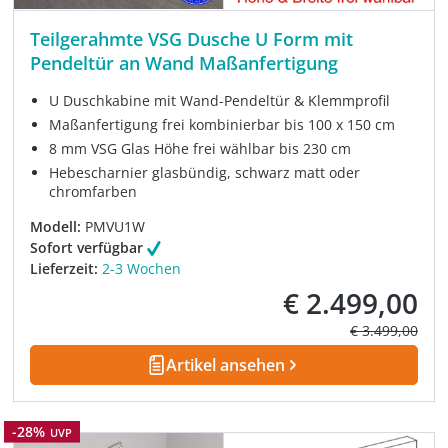
Teilgerahmte VSG Dusche U Form mit
Pendeltür an Wand Maßanfertigung
U Duschkabine mit Wand-Pendeltür & Klemmprofil
Maßanfertigung frei kombinierbar bis 100 x 150 cm
8 mm VSG Glas Höhe frei wählbar bis 230 cm
Hebescharnier glasbündig, schwarz matt oder
chromfarben
Modell:
PMVU1W
Sofort verfügbar
Lieferzeit:
2-3 Wochen
€ 2.499,00
Verkaufspreis:
Regulärer Prei
€ 3.499,00
Artikel ansehen
Rabatt
-28%
UVP