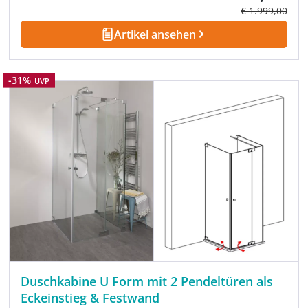
Regulärer Prei
€ 1.999,00
Artikel ansehen
Rabatt
-31%
UVP
Duschkabine U Form mit 2 Pendeltüren als
Eckeinstieg & Festwand