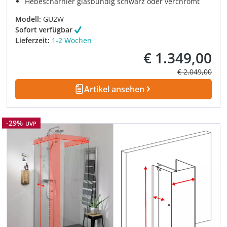
Hebescharnier glasbündig schwarz oder verchromt
Modell:
GU2W
Sofort verfügbar
Lieferzeit:
1-2 Wochen
€ 1.349,00
Verkaufspreis:
Regulärer Prei
€ 2.049,00
Artikel ansehen
Rabatt
-29%
UVP