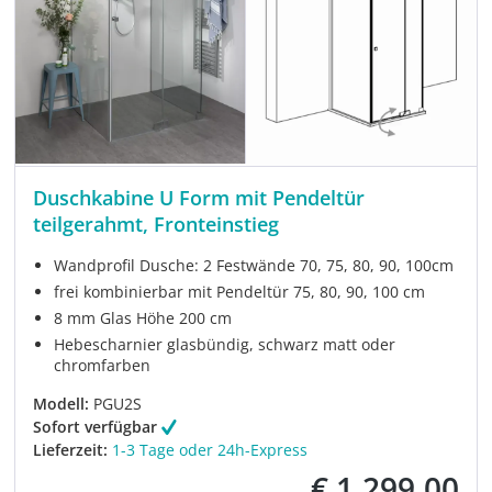
Duschkabine U Form mit Pendeltür
teilgerahmt, Fronteinstieg
Wandprofil Dusche: 2 Festwände 70, 75, 80, 90, 100cm
frei kombinierbar mit Pendeltür 75, 80, 90, 100 cm
8 mm Glas Höhe 200 cm
Hebescharnier glasbündig, schwarz matt oder
chromfarben
Modell:
PGU2S
Sofort verfügbar
Lieferzeit:
1-3 Tage oder 24h-Express
€ 1.299,00
Verkaufspreis: