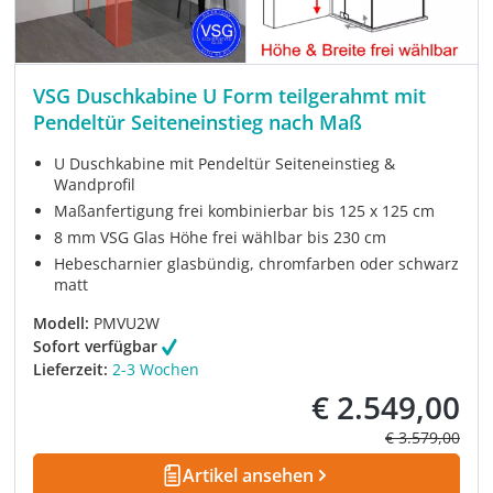
VSG Duschkabine U Form teilgerahmt mit
Pendeltür Seiteneinstieg nach Maß
U Duschkabine mit Pendeltür Seiteneinstieg &
Wandprofil
Maßanfertigung frei kombinierbar bis 125 x 125 cm
8 mm VSG Glas Höhe frei wählbar bis 230 cm
Hebescharnier glasbündig, chromfarben oder schwarz
matt
Modell:
PMVU2W
Sofort verfügbar
Lieferzeit:
2-3 Wochen
€ 2.549,00
Verkaufspreis:
Regulärer Prei
€ 3.579,00
Artikel ansehen