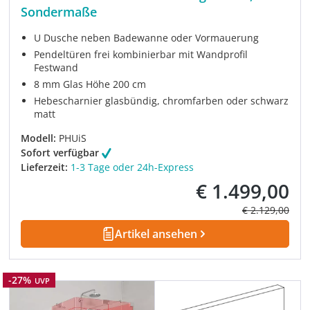
Sondermaße
U Dusche neben Badewanne oder Vormauerung
Pendeltüren frei kombinierbar mit Wandprofil
Festwand
8 mm Glas Höhe 200 cm
Hebescharnier glasbündig, chromfarben oder schwarz
matt
Modell:
PHUiS
Sofort verfügbar
Lieferzeit:
1-3 Tage oder 24h-Express
€ 1.499,00
Verkaufspreis:
Regulärer Prei
€ 2.129,00
Artikel ansehen
Rabatt
-27%
UVP