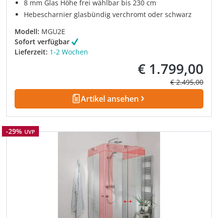
8 mm Glas Höhe frei wählbar bis 230 cm
Hebescharnier glasbündig verchromt oder schwarz
Modell:
MGU2E
Sofort verfügbar
Lieferzeit:
1-2 Wochen
€ 1.799,00
Verkaufspreis:
Regulärer Prei
€ 2.495,00
Artikel ansehen
Rabatt
-29%
UVP