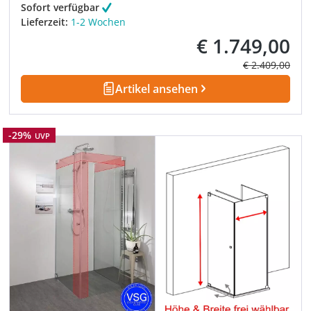
Sofort verfügbar
Lieferzeit:
1-2 Wochen
€ 1.749,00
Verkaufspreis:
Regulärer Prei
€ 2.409,00
Artikel ansehen
Rabatt
-29%
UVP