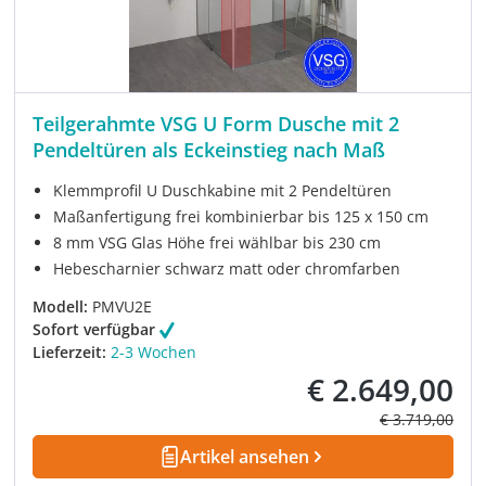
Teilgerahmte VSG U Form Dusche mit 2
Pendeltüren als Eckeinstieg nach Maß
Klemmprofil U Duschkabine mit 2 Pendeltüren
Maßanfertigung frei kombinierbar bis 125 x 150 cm
8 mm VSG Glas Höhe frei wählbar bis 230 cm
Hebescharnier schwarz matt oder chromfarben
Modell:
PMVU2E
Sofort verfügbar
Lieferzeit:
2-3 Wochen
€ 2.649,00
Verkaufspreis:
Regulärer Prei
€ 3.719,00
Artikel ansehen