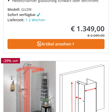
Hebescharnier glasbündig schwarz oder verchromt
Modell:
GU2W
Sofort verfügbar
Lieferzeit:
1-2 Wochen
€ 1.349,00
Verkaufspreis:
Regulärer Prei
€ 2.049,00
Artikel ansehen
Rabatt
-29%
UVP