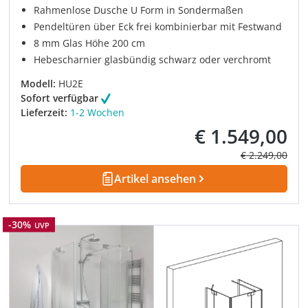
Rahmenlose Dusche U Form in Sondermaßen
Pendeltüren über Eck frei kombinierbar mit Festwand
8 mm Glas Höhe 200 cm
Hebescharnier glasbündig schwarz oder verchromt
Modell:
HU2E
Sofort verfügbar
Lieferzeit:
1-2 Wochen
€ 1.549,00
Verkaufspreis:
Regulärer Prei
€ 2.249,00
Artikel ansehen
Rabatt
-30%
UVP