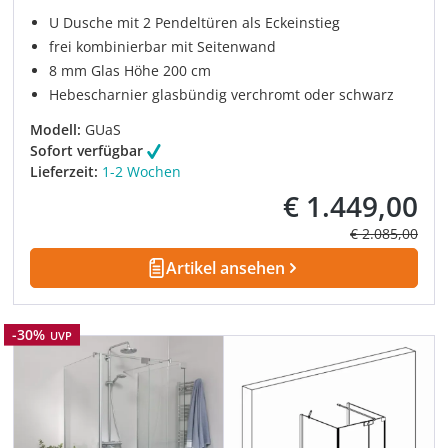
U Dusche mit 2 Pendeltüren als Eckeinstieg
frei kombinierbar mit Seitenwand
8 mm Glas Höhe 200 cm
Hebescharnier glasbündig verchromt oder schwarz
Modell:
GUaS
Sofort verfügbar
Lieferzeit:
1-2 Wochen
€ 1.449,00
Verkaufspreis:
Regulärer Prei
€ 2.085,00
Artikel ansehen
Rabatt
-30%
UVP