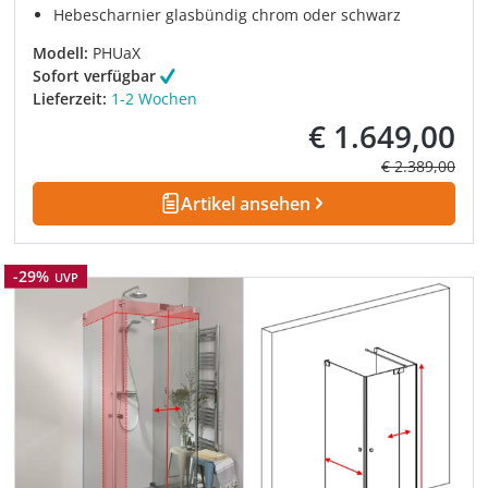
Hebescharnier glasbündig chrom oder schwarz
Modell:
PHUaX
Sofort verfügbar
Lieferzeit:
1-2 Wochen
€ 1.649,00
Verkaufspreis:
Regulärer Prei
€ 2.389,00
Artikel ansehen
Rabatt
-29%
UVP