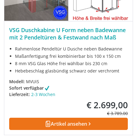
VSG Duschkabine U Form neben Badewanne
mit 2 Pendeltüren & Festwand nach Maß
Rahmenlose Pendeltür U Dusche neben Badewanne
Maßanfertigung frei kombinierbar bis 100 x 150 cm
8 mm VSG Glas Höhe frei wählbar bis 230 cm
Hebebeschlag glasbündig schwarz oder verchromt
Modell:
MVUiS
Sofort verfügbar
Lieferzeit:
2-3 Wochen
€ 2.699,00
Verkaufspreis:
Regulärer Prei
€ 3.789,00
Artikel ansehen