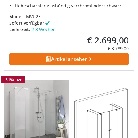
Hebescharnier glasbündig verchromt oder schwarz
Modell:
MVU2E
Sofort verfügbar
Lieferzeit:
2-3 Wochen
€ 2.699,00
Verkaufspreis:
Regulärer Prei
€ 3.789,00
Artikel ansehen
Rabatt
-31%
UVP