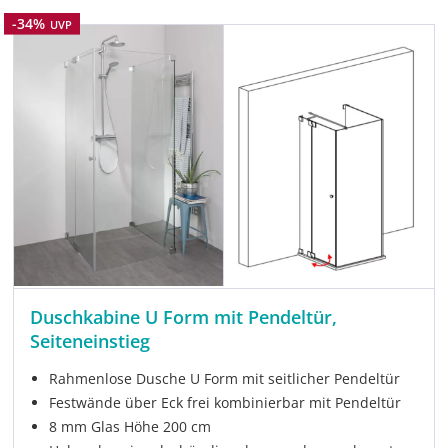
Rabatt
-34%
UVP
Duschkabine U Form mit Pendeltür,
Seiteneinstieg
Rahmenlose Dusche U Form mit seitlicher Pendeltür
Festwände über Eck frei kombinierbar mit Pendeltür
8 mm Glas Höhe 200 cm