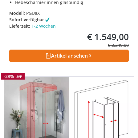
Hebescharnier innen glasbündig
Modell:
PGUaX
Sofort verfügbar
Lieferzeit:
1-2 Wochen
€ 1.549,00
Verkaufspreis:
Regulärer Prei
€ 2.249,00
Artikel ansehen
Rabatt
-29%
UVP