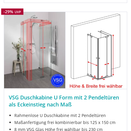
Rabatt
-29%
UVP
VSG Duschkabine U Form mit 2 Pendeltüren
als Eckeinstieg nach Maß
Rahmenlose U Duschkabine mit 2 Pendeltüren
Maßanfertigung frei kombinierbar bis 125 x 150 cm
8 mm VSG Glas Höhe frei wählbar bis 230 cm