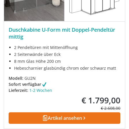
Duschkabine U-Form mit Doppel-Pendeltür
mittig
2 Pendeltüren mit Mittenöffnung
2 Seitenwände über Eck
8 mm Glas Höhe 200 cm
Hebescharnier glasbündig chrom oder schwarz matt
Modell:
GU2N
Sofort verfügbar
Lieferzeit:
1-2 Wochen
€ 1.799,00
Verkaufspreis:
Regulärer Prei
€ 2.608,00
Artikel ansehen