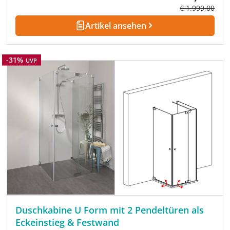
Regulärer Prei
€ 1.999,00
Artikel ansehen
Rabatt
-31%
UVP
Duschkabine U Form mit 2 Pendeltüren als
Eckeinstieg & Festwand