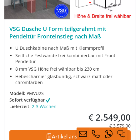
VSG Dusche U Form teilgerahmt mit
Pendeltür Fronteinstieg nach Maß
U Duschkabine nach Maß mit Klemmprofil
Seitliche Festwände frei kombinierbar mit Front-
Pendeltür
8 mm VSG Höhe frei wählbar bis 230 cm
Hebescharnier glasbündig, schwarz matt oder
chromfarben
Modell:
PMVU2S
Sofort verfügbar
Lieferzeit:
2-3 Wochen
€ 2.549,00
Verkaufspreis:
Regulärer Prei
€ 3.579,00
Artikel ansehen