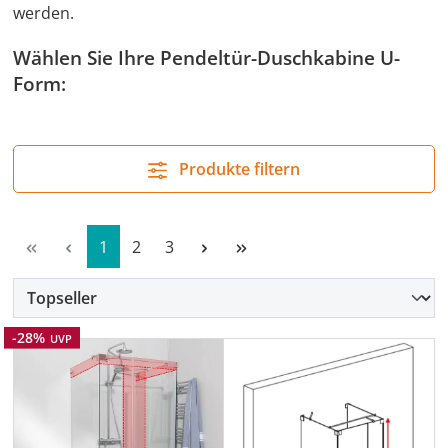
werden.
Wählen Sie Ihre Pendeltür-Duschkabine U-
Form:
Produkte filtern
Seite
Seite
Seite
1
2
3
Rabatt
-28%
UVP