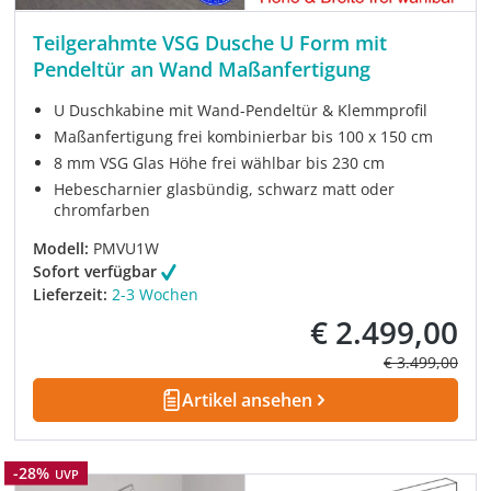
Teilgerahmte VSG Dusche U Form mit
Pendeltür an Wand Maßanfertigung
U Duschkabine mit Wand-Pendeltür & Klemmprofil
Maßanfertigung frei kombinierbar bis 100 x 150 cm
8 mm VSG Glas Höhe frei wählbar bis 230 cm
Hebescharnier glasbündig, schwarz matt oder
chromfarben
Modell:
PMVU1W
Sofort verfügbar
Lieferzeit:
2-3 Wochen
€ 2.499,00
Verkaufspreis:
Regulärer Prei
€ 3.499,00
Artikel ansehen
Rabatt
-28%
UVP