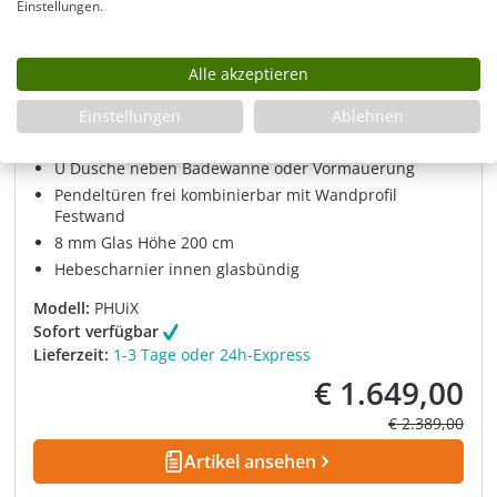
Einstellungen.
Duschkabine U Form neben Badewanne mit
Alle akzeptieren
2 Pendeltüren & Festwand teilgerahmt,
Einstellungen
Ablehnen
Sondermaße groß
U Dusche neben Badewanne oder Vormauerung
Pendeltüren frei kombinierbar mit Wandprofil
Festwand
8 mm Glas Höhe 200 cm
Hebescharnier innen glasbündig
Modell:
PHUiX
Sofort verfügbar
Lieferzeit:
1-3 Tage oder 24h-Express
€ 1.649,00
Verkaufspreis:
Regulärer Prei
€ 2.389,00
Artikel ansehen