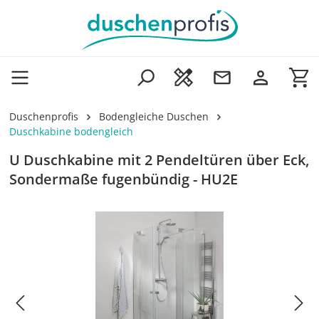
Zum Hauptinhalt springen
Wa
Duschenprofis
Bodengleiche Duschen
Duschkabine bodengleich
U Duschkabine mit 2 Pendeltüren über Eck,
Sondermaße fugenbündig - HU2E
Bildergalerie überspringen