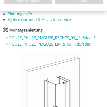
Infos
Einstellungen
Ablehnen
Fragen zum Artikel
Planungshilfe
3 Jahre Garantie & Ersatzteilservice
Montageanleitung
PGU2E_PHU2E_PMGU2E_RECHTS_03__2a8daac3
PGU2E_PHU2E_PMGU2E_LINKS_03__7d5f1d89