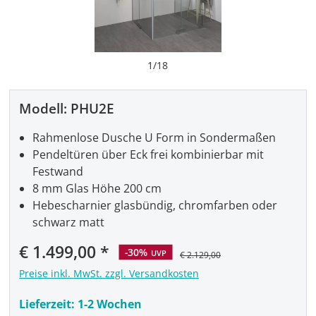
1
/
18
Modell:
PHU2E
Rahmenlose Dusche U Form in Sondermaßen
Pendeltüren über Eck frei kombinierbar mit
Festwand
8 mm Glas Höhe 200 cm
Hebescharnier glasbündig, chromfarben oder
schwarz matt
Verkaufspreis:
€ 1.499,00
-30%
UVP
€ 2.129,00
Preise inkl. MwSt. zzgl. Versandkosten
Lieferzeit:
1-2 Wochen