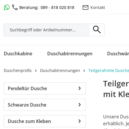
m Hauptinhalt springen
Zur Suche springen
Zur Hauptnavigation springen
Beratung:
089 - 818 020 818
Kontakt
Duschkabine
Duschabtrennungen
Duschwä
Duschenprofis
Duschabtrennungen
Teilgerahmte Dusch
Teilge
Pendeltür Dusche
mit Kl
Schwarze Dusche
Unsere Dusc
Dusche zum Kleben
erhältlich.