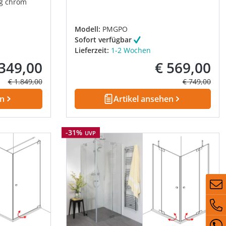
g chrom
Modell:
PMGPO
Sofort verfügbar
Lieferzeit:
1-2 Wochen
.349,00
€ 569,00
fspreis:
Verkaufspreis:
Regulärer Preis:
Regulärer Pre
€ 1.849,00
€ 749,00
en
Artikel ansehen
Rabatt
-31%
UVP