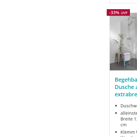
Rabatt
-33%
UVP
Begehba
Dusche a
extrabre
Duschw
alleins
Breite 1
cm
Klemm W