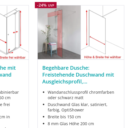
Rabatt
-24%
UVP
he mit
Begehbare Dusche:
nwand
Freistehende Duschwand mit
Ausgleichsprofil,
Maßanfertigung
mbinierbar
Wandanschlussprofil chromfarben
150 cm
oder schwarz matt
e frei
Duschwand Glas klar, satiniert,
farbig, OptiShower
cm in
Breite bis 150 cm
n
8 mm Glas Höhe 200 cm