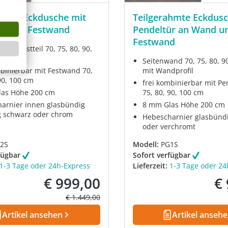
ahmte Eckdusche mit
Teilgerahmte Eckdusc
ür und Festwand
Pendeltür an Wand u
Festwand
r an Festteil 70, 75, 80, 90,
Seitenwand 70, 75, 80, 9
mbinierbar mit Festwand 70,
mit Wandprofil
90, 100 cm
frei kombinierbar mit Pe
as Höhe 200 cm
75, 80, 90, 100 cm
arnier innen glasbündig
8 mm Glas Höhe 200 cm
 schwarz oder chrom
Hebescharnier glasbünd
oder verchromt
2S
Modell:
PG1S
fügbar
Sofort verfügbar
1-3 Tage oder 24h-Express
Lieferzeit:
1-3 Tage oder 24
€ 999,00
€
Verkaufspreis:
Ver
Regulärer Preis:
€ 1.449,00
Artikel ansehen
Artikel anseh