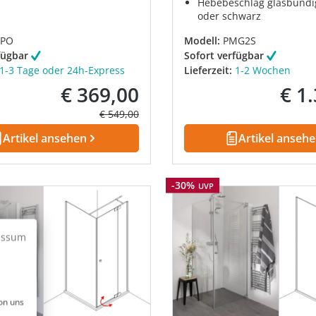
Hebebeschlag glasbündi
oder schwarz
PO
Modell:
PMG2S
fügbar
Sofort verfügbar
1-3 Tage oder 24h-Express
Lieferzeit:
1-2 Wochen
€ 369,00
€ 1
Verkaufspreis:
Verkau
Regulärer Preis:
€ 549,00
Artikel ansehen
Artikel anseh
Rabatt
-30%
UVP
essum
on uns