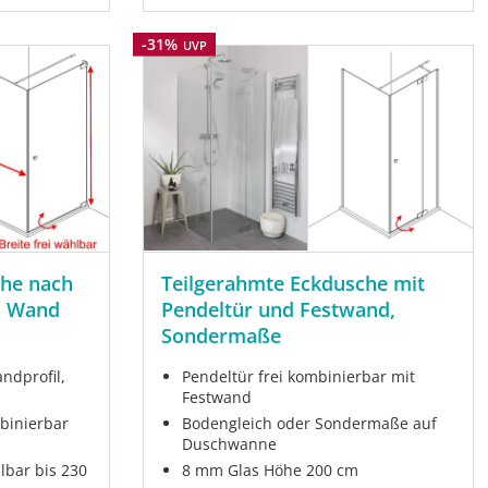
Rabatt
-31%
UVP
che nach
Teilgerahmte Eckdusche mit
n Wand
Pendeltür und Festwand,
Sondermaße
ndprofil,
Pendeltür frei kombinierbar mit
Festwand
binierbar
Bodengleich oder Sondermaße auf
Duschwanne
lbar bis 230
8 mm Glas Höhe 200 cm