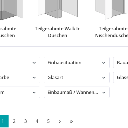
erahmte
Teilgerahmte Walk In
Teilgerahmte
uschen
Duschen
Nischendusch
Einbausituation
Baua
farbe
Glasart
Glas
orm
Einbaumaß / Wannenmaß
Seite
Seite
Seite
Seite
Seite
1
2
3
4
5