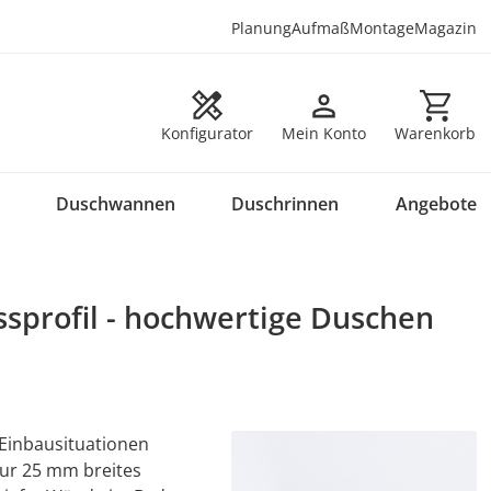
Planung
Aufmaß
Montage
Magazin
Warenkorb en
Konfigurator
Mein Konto
Warenkorb
Duschwannen
Duschrinnen
Angebote
profil - hochwertige Duschen
Einbausituationen
nur 25 mm breites