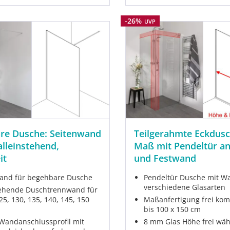
Rabatt
-26%
UVP
re Dusche: Seitenwand
Teilgerahmte Eckdus
lleinstehend,
Maß mit Pendeltür a
it
und Festwand
and für begehbare Dusche
Pendeltür Dusche mit Wa
verschiedene Glasarten
tehende Duschtrennwand für
25, 130, 135, 140, 145, 150
Maßanfertigung frei kom
bis 100 x 150 cm
andanschlussprofil mit
8 mm Glas Höhe frei wäh