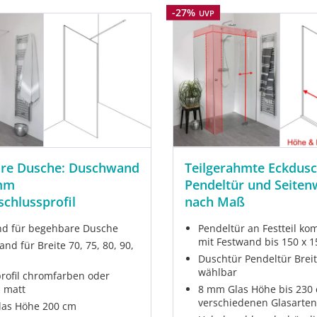
Rabatt
-27%
UVP
re Dusche: Duschwand
Teilgerahmte Eckdusc
mm
Pendeltür und Seite
chlussprofil
nach Maß
d für begehbare Dusche
Pendeltür an Festteil ko
mit Festwand bis 150 x 
nd für Breite 70, 75, 80, 90,
Duschtür Pendeltür Breit
wählbar
ofil chromfarben oder
 matt
8 mm Glas Höhe bis 230 
verschiedenen Glasarte
as Höhe 200 cm