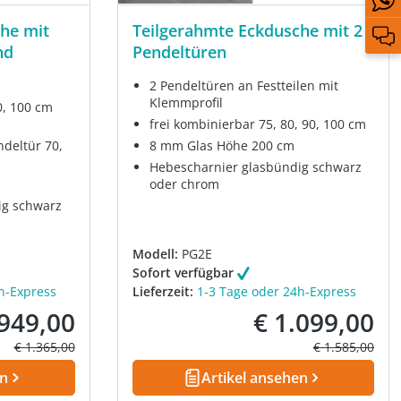
he mit
Teilgerahmte Eckdusche mit 2
nd
Pendeltüren
2 Pendeltüren an Festteilen mit
Klemmprofil
0, 100 cm
frei kombinierbar 75, 80, 90, 100 cm
ndeltür 70,
8 mm Glas Höhe 200 cm
Hebescharnier glasbündig schwarz
oder chrom
ig schwarz
Modell:
PG2E
Sofort verfügbar
h-Express
Lieferzeit:
1-3 Tage oder 24h-Express
 949,00
€ 1.099,00
kaufspreis:
Verkaufspreis:
Regulärer Preis:
Regulärer Prei
€ 1.365,00
€ 1.585,00
en
Artikel ansehen