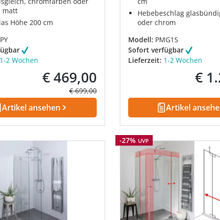
gleich, chromfarben oder
cm
 matt
Hebebeschlag glasbündi
as Höhe 200 cm
oder chrom
PY
Modell:
PMG1S
fügbar
Sofort verfügbar
1-2 Wochen
Lieferzeit:
1-2 Wochen
€ 469,00
€ 1
Verkaufspreis:
Verkau
Regulärer Preis:
€ 699,00
Artikel ansehen
Artikel anseh
Rabatt
-27%
UVP