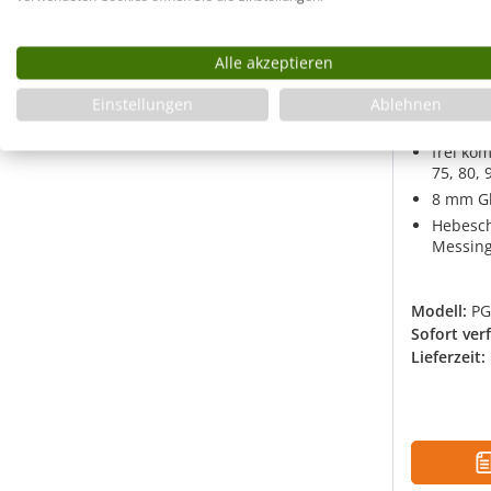
Teilger
Pendelt
Alle akzeptieren
Einstellungen
Ablehnen
Pendeltü
100 cm
frei ko
75, 80, 
8 mm Gl
Hebesch
Messing
Modell:
PG
Sofort ver
Lieferzeit: