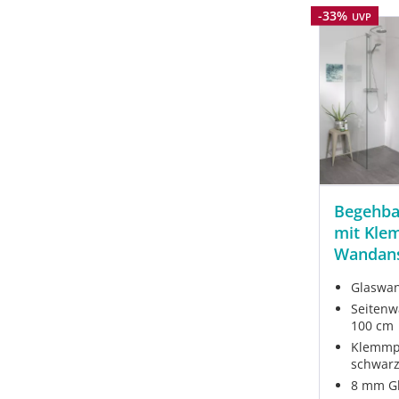
Rabatt
-33%
UVP
Begehba
mit Kle
Wandans
Glaswan
Seitenwa
100 cm
Klemmpr
schwarz
8 mm Gl