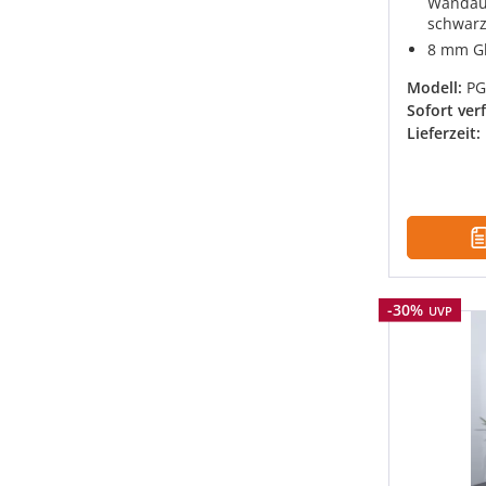
Wandaus
schwarz
8 mm Gl
Modell:
PG
Sofort ver
Lieferzeit:
Rabatt
-30%
UVP