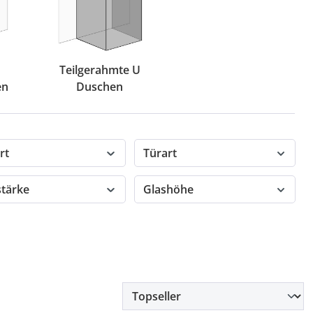
Teilgerahmte U
en
Duschen
rt
Türart
stärke
Glashöhe