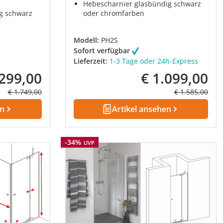
Hebescharnier glasbündig schwarz
g schwarz
oder chromfarben
Modell:
PH2S
Sofort verfügbar
Lieferzeit:
1-3 Tage oder 24h-Express
.299,00
€ 1.099,00
fspreis:
Verkaufspreis:
Regulärer Preis:
Regulärer Prei
€ 1.749,00
€ 1.585,00
en
Artikel ansehen
Rabatt
-34%
UVP