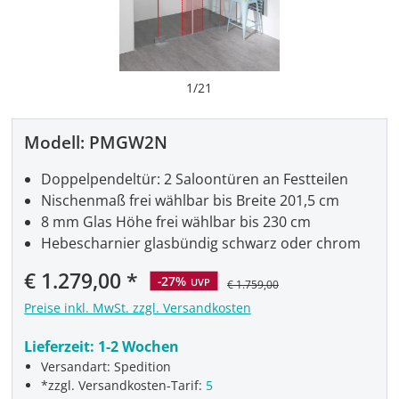
1
/
21
Modell:
PMGW2N
Doppelpendeltür: 2 Saloontüren an Festteilen
Nischenmaß frei wählbar bis Breite 201,5 cm
8 mm Glas Höhe frei wählbar bis 230 cm
Hebescharnier glasbündig schwarz oder chrom
Verkaufspreis:
€ 1.279,00
-27%
UVP
€ 1.759,00
Preise inkl. MwSt. zzgl. Versandkosten
Lieferzeit:
1-2 Wochen
Versandart: Spedition
*zzgl. Versandkosten-Tarif:
5