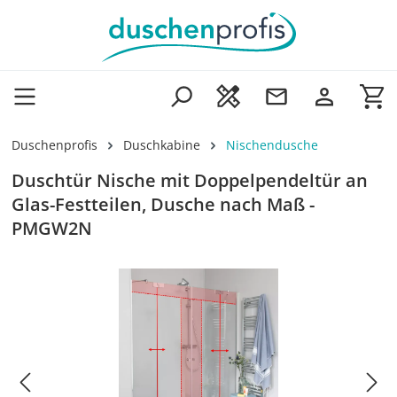
Zum Hauptinhalt springen
Wa
Duschenprofis
Duschkabine
Nischendusche
Duschtür Nische mit Doppelpendeltür an
Glas-Festteilen, Dusche nach Maß -
PMGW2N
Bildergalerie überspringen