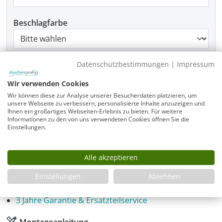
Beschlagfarbe
Montage
Datenschutzbestimmungen
|
Impressum
Wir verwenden Cookies
Wir können diese zur Analyse unserer Besucherdaten platzieren, um
unsere Webseite zu verbessern, personalisierte Inhalte anzuzeigen und
Produkt Anzahl: Gib den gewünschten Wer
Ihnen ein großartiges Webseiten-Erlebnis zu bieten. Für weitere
In den Warenkorb
Informationen zu den von uns verwendeten Cookies öffnen Sie die
Einstellungen.
Alle akzeptieren
Infos
Fragen zum Artikel
Einstellungen
Ablehnen
Planungshilfe
3 Jahre Garantie & Ersatzteilservice