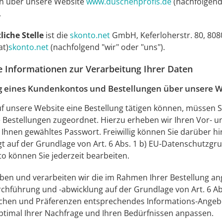
en über unsere Website
www.duschenprofis.de
(nachfolgend 
.
iche Stelle
ist die
skonto.net
GmbH, Keferloherstr. 80, 8080
at)
skonto.net
(nachfolgend "wir" oder "uns").
 Informationen zur Verarbeitung Ihrer Daten
g eines Kundenkontos und Bestellungen über unsere W
uf unsere Website eine Bestellung tätigen können, müssen
 Bestellungen zugeordnet. Hierzu erheben wir Ihren Vor- 
 Ihnen gewähltes Passwort. Freiwillig können Sie darüber 
gt auf der Grundlage von Art. 6 Abs. 1 b) EU-Datenschutzg
 können Sie jederzeit bearbeiten.
ben und verarbeiten wir die im Rahmen Ihrer Bestellung a
chführung und -abwicklung auf der Grundlage von Art. 6 Abs
chen und Präferenzen entsprechendes Informations-Angebo
timal Ihrer Nachfrage und Ihren Bedürfnissen anpassen.