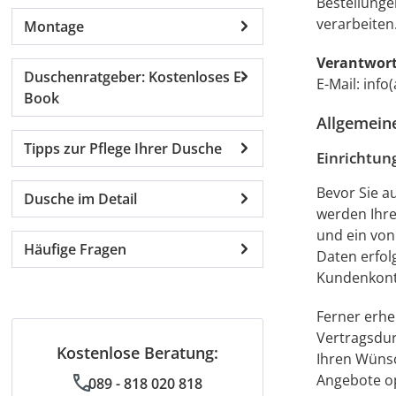
Bestellung
verarbeiten
Montage
Verantwortl
Duschenratgeber: Kostenloses E-
E-Mail: info(
Book
Allgemeine
Tipps zur Pflege Ihrer Dusche
Einrichtun
Bevor Sie a
Dusche im Detail
werden Ihre
und ein von
Häufige Fragen
Daten erfol
Kundenkonto
Ferner erhe
Vertragsdur
Kostenlose Beratung:
Ihren Wüns
Angebote op
089 - 818 020 818