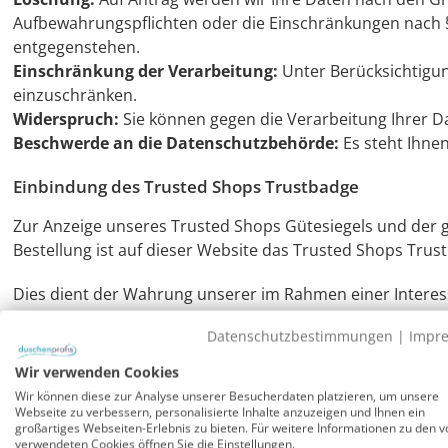
Aufbewahrungspflichten oder die Einschränkungen nach §
entgegenstehen.
Einschränkung der Verarbeitung:
Unter Berücksichtigun
einzuschränken.
Widerspruch:
Sie können gegen die Verarbeitung Ihrer D
Beschwerde an die Datenschutzbehörde:
Es steht Ihne
Einbindung des Trusted Shops Trustbadge
Zur Anzeige unseres Trusted Shops Gütesiegels und der
Bestellung ist auf dieser Website das Trusted Shops Tru
Dies dient der Wahrung unserer im Rahmen einer Intere
(Rechtsgrundlage Art. 6 Abs. 1 f) DSGVO. Das Trustbadge
Datenschutzbestimmungen
|
Impr
Bei dem Aufruf des Trustbadge speichert der Webserver a
Wir verwenden Cookies
Datenmenge und den anfragenden Provider (Zugriffsdaten
Wir können diese zur Analyse unserer Besucherdaten platzieren, um unsere
nach Ende Ihres Seitenbesuchs automatisch überschrieb
Webseite zu verbessern, personalisierte Inhalte anzuzeigen und Ihnen ein
großartiges Webseiten-Erlebnis zu bieten. Für weitere Informationen zu den v
verwendeten Cookies öffnen Sie die Einstellungen.