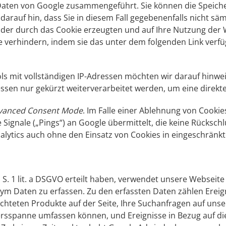
 Daten von Google zusammengeführt. Sie können die Speich
 darauf hin, dass Sie in diesem Fall gegebenenfalls nicht s
der durch das Cookie erzeugten und auf Ihre Nutzung der W
 verhindern, indem sie das unter dem folgenden Link verfü
ls mit vollständigen IP-Adressen möchten wir darauf hinwei
ssen nur gekürzt weiterverarbeitet werden, um eine direkt
vanced Consent Mode
. Im Falle einer Ablehnung von Cook
 Signale („Pings“) an Google übermittelt, die keine Rücksch
nalytics auch ohne den Einsatz von Cookies in eingeschränkt
 1 S. 1 lit. a DSGVO erteilt haben, verwendet unsere Websei
 Daten zu erfassen. Zu den erfassten Daten zählen Ereig
trachteten Produkte auf der Seite, Ihre Suchanfragen auf u
rsspanne umfassen können, und Ereignisse in Bezug auf die 