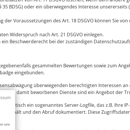
 35 BDSG) oder ein überwiegendes Interesse unsererseits (
g der Voraussetzungen des Art. 18 DSGVO können Sie von u
aten Widerspruch nach Art. 21 DSGVO einlegen.
n ein Beschwerderecht bei der zuständigen Datenschutzaufs
 gegebenenfalls gesammelten Bewertungen sowie zum Angebo
stbadge eingebunden.
ssensabwägung überwiegenden berechtigten Interessen an
 und die damit beworbenen Dienste sind ein Angebot der Tr
essum
utomatisch ein sogenanntes Server-Logfile, das z.B. Ihre I
) enthält und den Abruf dokumentiert. Diese Zugriffsdate
en.
on uns