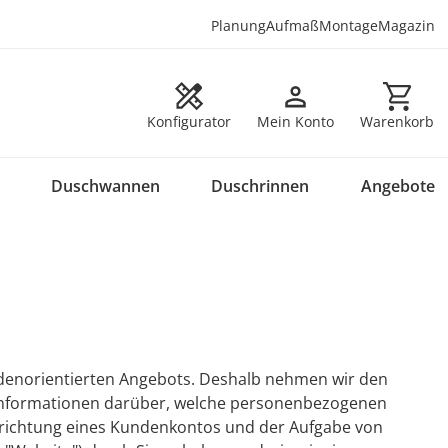
Planung
Aufmaß
Montage
Magazin
Warenkorb en
Konfigurator
Mein Konto
Warenkorb
Duschwannen
Duschrinnen
Angebote
denorientierten Angebots. Deshalb nehmen wir den
e Informationen darüber, welche personenbezogenen
nrichtung eines Kundenkontos und der Aufgabe von