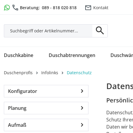
m Hauptinhalt springen
Zur Suche springen
Zur Hauptnavigation springen
Beratung:
089 - 818 020 818
Kontakt
Duschkabine
Duschabtrennungen
Duschwä
Duschenprofis
Infolinks
Datenschutz
Datens
Konfigurator
Persönlic
Planung
Datenschutz
Schutz Ihre
Aufmaß
Daten wir b