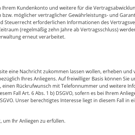
n Ihrem Kundenkonto und weitere für die Vertragsabwicklu
n bzw. möglicher vertraglicher Gewährleistungs- und Garant
d Steuerrecht erforderlichen Informationen des Vertragsver
Zeitraum (regelmäßig zehn Jahre ab Vertragsschluss) werden
erwaltung erneut verarbeitet.
ite eine Nachricht zukommen lassen wollen, erheben und v
üglich Ihres Anliegens. Auf freiwilliger Basis können Sie 
r, einen Rückrufwunsch mit Telefonnummer und weitere Infor
diesem Fall Art. 6 Abs. 1 b) DSGVO, sofern es bei Ihrem Anl
 DSGVO. Unser berechtigtes Interesse liegt in diesem Fall 
, um Ihr Anliegen zu erfüllen.