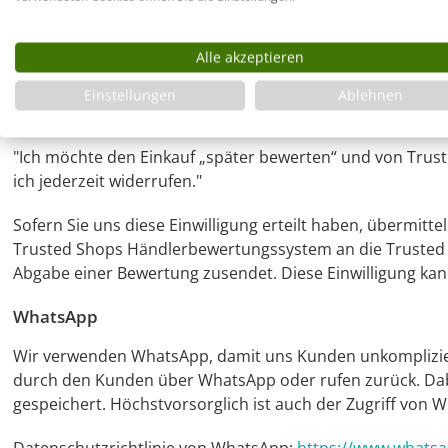
Weitere personenbezogenen Daten werden lediglich an Tru
Produkten entscheiden oder sich bereits für die Nutzung r
Alle akzeptieren
Trusted Shops Einwilligungserklärung
Einstellungen
Ablehnen
Gegebenenfalls haben Sie nach Ihrer Bestellung folgende Ei
"Ich möchte den Einkauf „später bewerten“ und von Trust
ich jederzeit widerrufen."
Sofern Sie uns diese Einwilligung erteilt haben, übermit
Trusted Shops Händlerbewertungssystem an die Trusted Sh
Abgabe einer Bewertung zusendet. Diese Einwilligung kann j
WhatsApp
Wir verwenden WhatsApp, damit uns Kunden unkompliziert
durch den Kunden über WhatsApp oder rufen zurück. Da
gespeichert. Höchstvorsorglich ist auch der Zugriff von