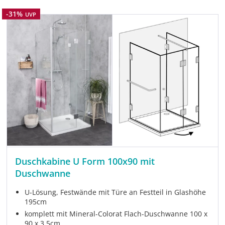
Rabatt
-31%
UVP
Duschkabine U Form 100x90 mit
Duschwanne
U-Lösung, Festwände mit Türe an Festteil in Glashöhe
195cm
komplett mit Mineral-Colorat Flach-Duschwanne 100 x
90 x 3,5cm