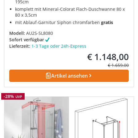
195cm
komplett mit Mineral-Colorat Flach-Duschwanne 80 x
80 x 3,5cm
mit Ablauf-Garnitur Siphon chromfarben
gratis
Modell:
AU2S-SL8080
Sofort verfügbar
Lieferzeit:
1-3 Tage oder 24h-Express
€ 1.148,00
Verkaufspreis:
Regulärer Prei
€ 1.659,00
Artikel ansehen
Rabatt
-28%
UVP