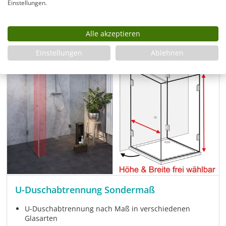
Einstellungen.
Artikel ansehen
Alle akzeptieren
Rabatt
-27%
UVP
Einstellungen
Ablehnen
U-Duschabtrennung Sondermaß
U-Duschabtrennung nach Maß in verschiedenen
Glasarten