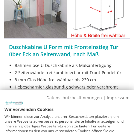
Duschkabine U Form mit Fronteinstieg Tür
über Eck an Seitenwand, nach Maß
Rahmenlose U Duschkabine als Maßanfertigung
2 Seitenwände frei kombinierbar mit Front-Pendeltür
8 mm Glas Höhe frei wählbar bis 230 cm
Hebescharnier glasbündig schwarz oder verchromt
Modell:
MGU1S
Datenschutzbestimmungen
|
Impressum
Sofort verfügbar
Wir verwenden Cookies
Lieferzeit:
1-2 Wochen
Wir können diese zur Analyse unserer Besucherdaten platzieren, um
€ 1.699,00
Verkaufspreis:
unsere Webseite zu verbessern, personalisierte Inhalte anzuzeigen und
Ihnen ein großartiges Webseiten-Erlebnis zu bieten. Für weitere
Regulärer Prei
€ 2.349,00
Informationen zu den von uns verwendeten Cookies öffnen Sie die