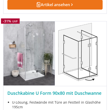
Artikel ansehen
Rabatt
-31%
UVP
Duschkabine U Form 90x80 mit Duschwanne
U-Lösung, Festwände mit Türe an Festteil in Glashöhe
195cm