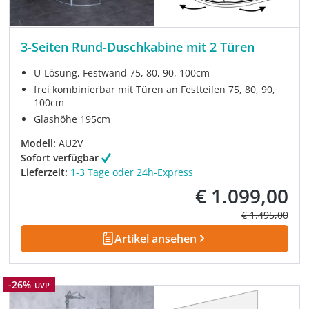
3-Seiten Rund-Duschkabine mit 2 Türen
U-Lösung, Festwand 75, 80, 90, 100cm
frei kombinierbar mit Türen an Festteilen 75, 80, 90,
100cm
Glashöhe 195cm
Modell:
AU2V
Sofort verfügbar
Lieferzeit:
1-3 Tage oder 24h-Express
€ 1.099,00
Verkaufspreis:
Regulärer Prei
€ 1.495,00
Artikel ansehen
Rabatt
-26%
UVP