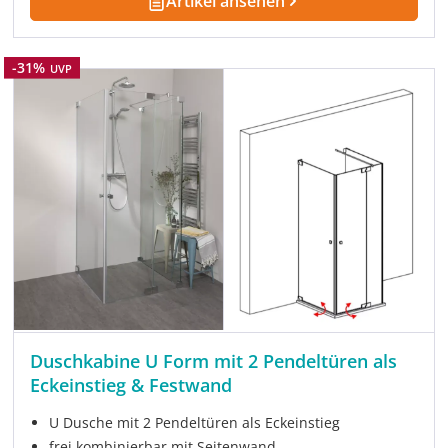
Artikel ansehen
Rabatt
-31%
UVP
Duschkabine U Form mit 2 Pendeltüren als
Eckeinstieg & Festwand
U Dusche mit 2 Pendeltüren als Eckeinstieg
frei kombinierbar mit Seitenwand