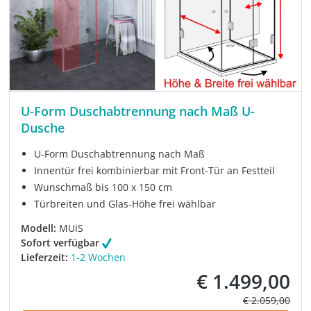
U-Form Duschabtrennung nach Maß U-
Dusche
U-Form Duschabtrennung nach Maß
Innentür frei kombinierbar mit Front-Tür an Festteil
Wunschmaß bis 100 x 150 cm
Türbreiten und Glas-Höhe frei wählbar
Modell:
MUiS
Sofort verfügbar
Lieferzeit:
1-2 Wochen
€ 1.499,00
Verkaufspreis:
Regulärer Prei
€ 2.059,00