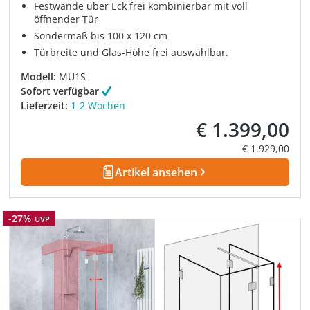
Festwände über Eck frei kombinierbar mit voll
öffnender Tür
Sondermaß bis 100 x 120 cm
Türbreite und Glas-Höhe frei auswählbar.
Modell:
MU1S
Sofort verfügbar
Lieferzeit:
1-2 Wochen
€ 1.399,00
Verkaufspreis:
Regulärer Prei
€ 1.929,00
Artikel ansehen
Rabatt
-27%
UVP