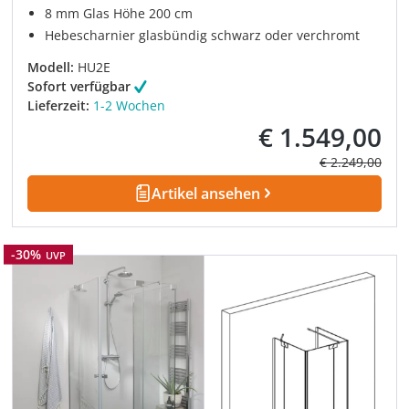
8 mm Glas Höhe 200 cm
Hebescharnier glasbündig schwarz oder verchromt
Modell:
HU2E
Sofort verfügbar
Lieferzeit:
1-2 Wochen
€ 1.549,00
Verkaufspreis:
Regulärer Prei
€ 2.249,00
Artikel ansehen
Rabatt
-30%
UVP