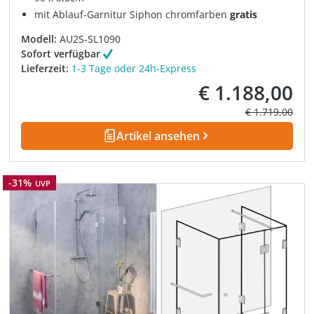
mit Ablauf-Garnitur Siphon chromfarben
gratis
Modell:
AU2S-SL1090
Sofort verfügbar
Lieferzeit:
1-3 Tage oder 24h-Express
€ 1.188,00
Verkaufspreis:
Regulärer Prei
€ 1.719,00
Artikel ansehen
Rabatt
-31%
UVP