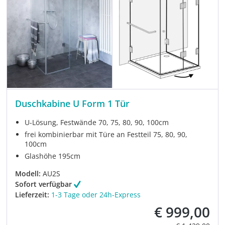
Duschkabine U Form 1 Tür
U-Lösung, Festwände 70, 75, 80, 90, 100cm
frei kombinierbar mit Türe an Festteil 75, 80, 90,
100cm
Glashöhe 195cm
Modell:
AU2S
Sofort verfügbar
Lieferzeit:
1-3 Tage oder 24h-Express
€ 999,00
Verkaufspreis: