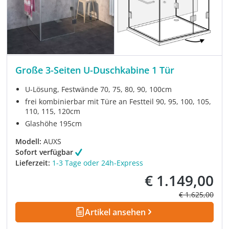
Große 3-Seiten U-Duschkabine 1 Tür
U-Lösung, Festwände 70, 75, 80, 90, 100cm
frei kombinierbar mit Türe an Festteil 90, 95, 100, 105,
110, 115, 120cm
Glashöhe 195cm
Modell:
AUXS
Sofort verfügbar
Lieferzeit:
1-3 Tage oder 24h-Express
€ 1.149,00
Verkaufspreis:
Regulärer Prei
€ 1.625,00
Artikel ansehen