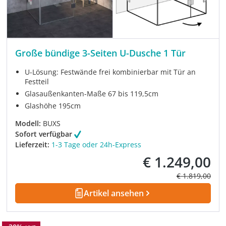
Große bündige 3-Seiten U-Dusche 1 Tür
U-Lösung: Festwände frei kombinierbar mit Tür an
Festteil
Glasaußenkanten-Maße 67 bis 119,5cm
Glashöhe 195cm
Modell:
BUXS
Sofort verfügbar
Lieferzeit:
1-3 Tage oder 24h-Express
€ 1.249,00
Verkaufspreis:
Regulärer Prei
€ 1.819,00
Artikel ansehen