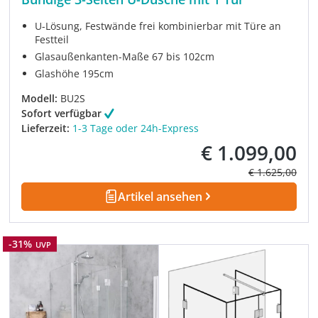
U-Lösung, Festwände frei kombinierbar mit Türe an
Festteil
Glasaußenkanten-Maße 67 bis 102cm
Glashöhe 195cm
Modell:
BU2S
Sofort verfügbar
Lieferzeit:
1-3 Tage oder 24h-Express
€ 1.099,00
Verkaufspreis:
Regulärer Prei
€ 1.625,00
Artikel ansehen
Rabatt
-31%
UVP