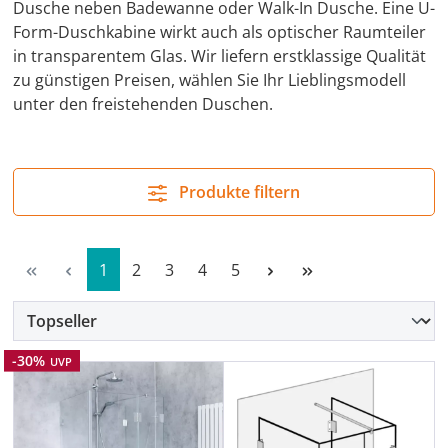
Dusche neben Badewanne oder Walk-In Dusche. Eine U-
Form-Duschkabine wirkt auch als optischer Raumteiler
in transparentem Glas. Wir liefern erstklassige Qualität
zu günstigen Preisen, wählen Sie Ihr Lieblingsmodell
unter den freistehenden Duschen.
Produkte filtern
Seite
Seite
Seite
Seite
Seite
1
2
3
4
5
Rabatt
-30%
UVP