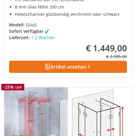
8 mm Glas Höhe 200 cm
Hebescharnier glasbündig verchromt oder schwarz
Modell:
GUaS
Sofort verfügbar
Lieferzeit:
1-2 Wochen
€ 1.449,00
Verkaufspreis:
Regulärer Prei
€ 2.085,00
Artikel ansehen
Rabatt
-25%
UVP