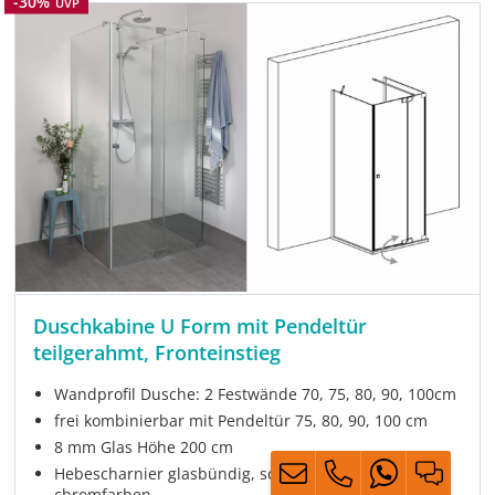
Rabatt
-30%
UVP
Duschkabine U Form mit Pendeltür
teilgerahmt, Fronteinstieg
Wandprofil Dusche: 2 Festwände 70, 75, 80, 90, 100cm
frei kombinierbar mit Pendeltür 75, 80, 90, 100 cm
8 mm Glas Höhe 200 cm
Hebescharnier glasbündig, schwarz matt oder
chromfarben