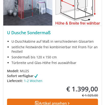
U Dusche Sondermaß
U-Duschkabine auf Maß in verschiedenen Glasarten
seitliche Festwände frei kombinierbar mit Front-Tür an
Festteil
Sondermaß bis 120 x 150 cm
Türbreite und Glas-Höhe frei auswählbar
Modell:
MU2S
Sofort verfügbar
Lieferzeit:
1-2 Wochen
€ 1.399,00
Verkaufspreis:
Regulärer Prei
€ 1.929,00
Artikel ansehen