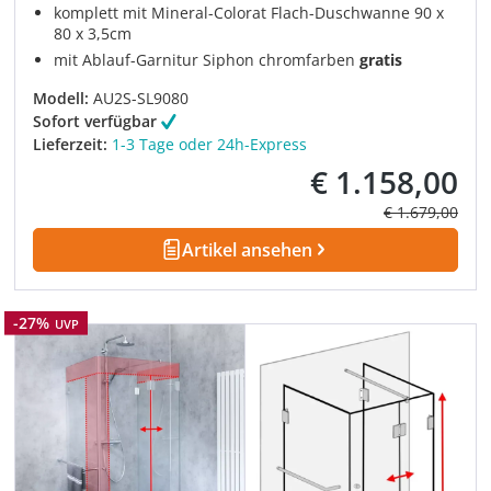
komplett mit Mineral-Colorat Flach-Duschwanne 90 x
80 x 3,5cm
mit Ablauf-Garnitur Siphon chromfarben
gratis
Modell:
AU2S-SL9080
Sofort verfügbar
Lieferzeit:
1-3 Tage oder 24h-Express
€ 1.158,00
Verkaufspreis:
Regulärer Prei
€ 1.679,00
Artikel ansehen
Rabatt
-27%
UVP