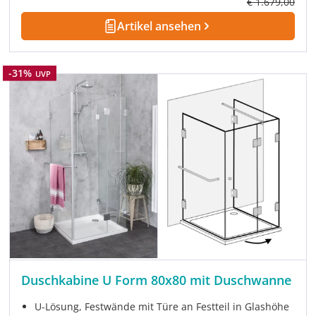
Regulärer Prei
€ 1.679,00
Artikel ansehen
Rabatt
-31%
UVP
Duschkabine U Form 80x80 mit Duschwanne
U-Lösung, Festwände mit Türe an Festteil in Glashöhe