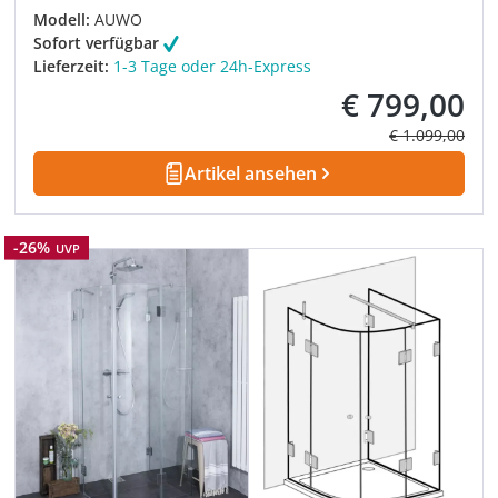
Modell:
AUWO
Sofort verfügbar
Lieferzeit:
1-3 Tage oder 24h-Express
€ 799,00
Verkaufspreis:
Regulärer Prei
€ 1.099,00
Artikel ansehen
Rabatt
-26%
UVP