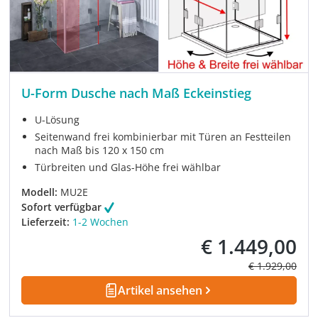
U-Form Dusche nach Maß Eckeinstieg
U-Lösung
Seitenwand frei kombinierbar mit Türen an Festteilen
nach Maß bis 120 x 150 cm
Türbreiten und Glas-Höhe frei wählbar
Modell:
MU2E
Sofort verfügbar
Lieferzeit:
1-2 Wochen
€ 1.449,00
Verkaufspreis:
Regulärer Prei
€ 1.929,00
Artikel ansehen