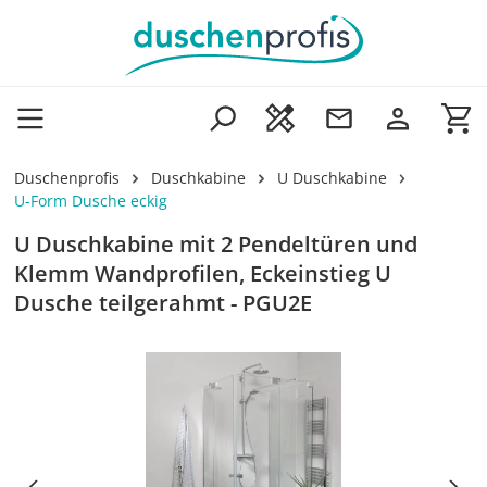
Zum Hauptinhalt springen
Wa
Duschenprofis
Duschkabine
U Duschkabine
U-Form Dusche eckig
U Duschkabine mit 2 Pendeltüren und
Klemm Wandprofilen, Eckeinstieg U
Dusche teilgerahmt - PGU2E
Bildergalerie überspringen