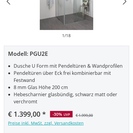
1
/
18
Modell:
PGU2E
Dusche U Form mit Pendeltüren & Wandprofilen
Pendeltüren über Eck frei kombinierbar mit
Festwand
8 mm Glas Höhe 200 cm
Hebescharnier glasbündig, schwarz matt oder
verchromt
Verkaufspreis:
€ 1.399,00
-30%
UVP
€ 1.999,00
Preise inkl. MwSt. zzgl. Versandkosten