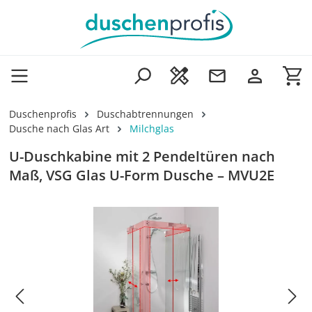
Zum Hauptinhalt springen
Wa
Duschenprofis
Duschabtrennungen
Dusche nach Glas Art
Milchglas
U-Duschkabine mit 2 Pendeltüren nach
Maß, VSG Glas U-Form Dusche – MVU2E
Bildergalerie überspringen