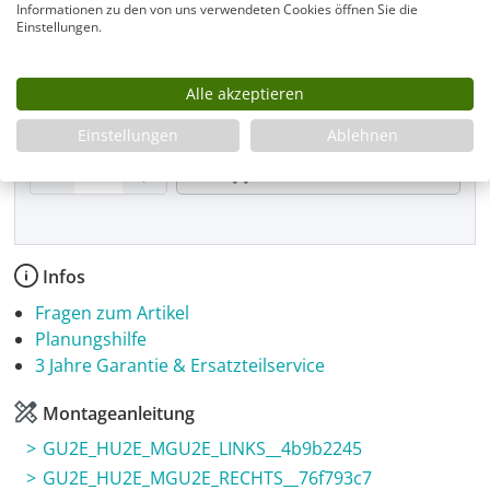
Informationen zu den von uns verwendeten Cookies öffnen Sie die
Einstellungen.
Montage
Alle akzeptieren
Einstellungen
Ablehnen
Produkt Anzahl: Gib den gewünschten Wer
In den Warenkorb
Infos
Fragen zum Artikel
Planungshilfe
3 Jahre Garantie & Ersatzteilservice
Montageanleitung
GU2E_HU2E_MGU2E_LINKS__4b9b2245
GU2E_HU2E_MGU2E_RECHTS__76f793c7