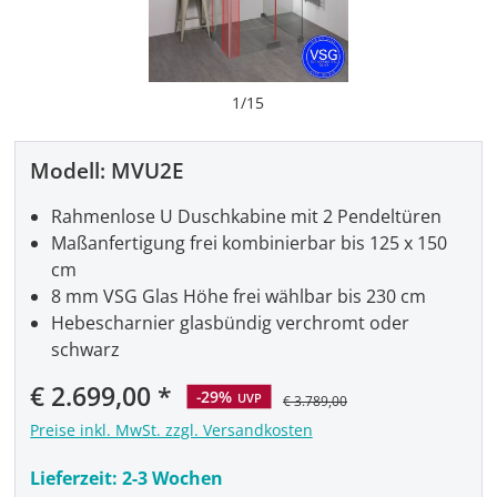
1
/
15
Modell:
MVU2E
Rahmenlose U Duschkabine mit 2 Pendeltüren
Maßanfertigung frei kombinierbar bis 125 x 150
cm
8 mm VSG Glas Höhe frei wählbar bis 230 cm
Hebescharnier glasbündig verchromt oder
schwarz
Verkaufspreis:
€ 2.699,00
-29%
UVP
€ 3.789,00
Preise inkl. MwSt. zzgl. Versandkosten
Lieferzeit:
2-3 Wochen