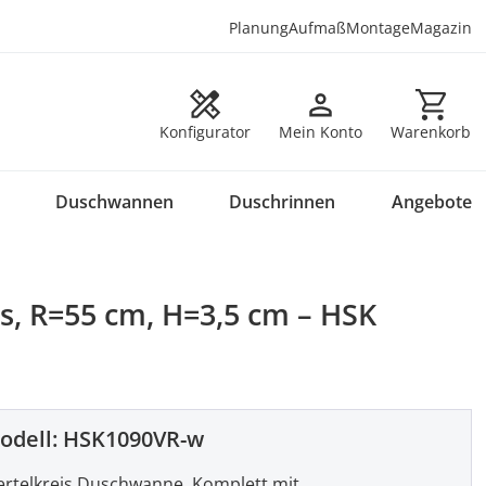
Planung
Aufmaß
Montage
Magazin
Warenkorb en
Konfigurator
Mein Konto
Warenkorb
Duschwannen
Duschrinnen
Angebote
s, R=55 cm, H=3,5 cm – HSK
odell:
HSK1090VR-w
ertelkreis Duschwanne. Komplett mit