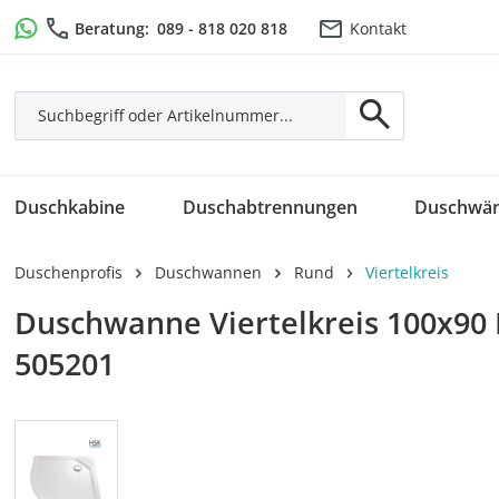
m Hauptinhalt springen
Zur Suche springen
Zur Hauptnavigation springen
Beratung:
089 - 818 020 818
Kontakt
Duschkabine
Duschabtrennungen
Duschwä
Duschenprofis
Duschwannen
Rund
Viertelkreis
Duschwanne Viertelkreis 100x90 D
505201
Bildergalerie überspringen