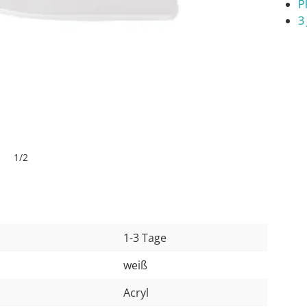
P
3
1
/
2
1-3 Tage
weiß
Acryl