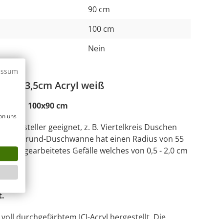
90 cm
100 cm
Nein
essum
cm H=3,5cm Acryl weiß
Maß von 100x90 cm
on uns
r Hersteller geeignet, z. B. Viertelkreis Duschen
e Viertelrund-Duschwanne hat einen Radius von 55
in eingearbeitetes Gefälle welches von 0,5 - 2,0 cm
t.
oll durchgefärbtem ICI-Acryl hergestellt. Die