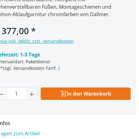
henverstellbaren Füßen, Montageschienen und
phon-Ablaufgarnitur chromfarben von Dallmer.
gulärer Preis:
 377,00
eise inkl. MwSt. zzgl. Versandkosten
eferzeit:
1-3 Tage
Versandart: Paketdienst
*zzgl. Versandkosten-Tarif:
2
rodukt Anzahl: Gib den gewünschten Wert
In den Warenkorb
nfos
ragen zum Artikel