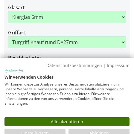
Glasart
Griffart
Beschlagfarbe
Datenschutzbestimmungen
|
Impressum
Wir verwenden Cookies
Produkt Anzahl: Gib den gewünschten Wer
Wir können diese zur Analyse unserer Besucherdaten platzieren, um
In den Warenkorb
unsere Webseite zu verbessern, personalisierte Inhalte anzuzeigen und
Ihnen ein großartiges Webseiten-Erlebnis zu bieten. Für weitere
Informationen zu den von uns verwendeten Cookies öffnen Sie die
Einstellungen.
Artikelnummer
A2V-SL1010-1950-975-x-975-x-x-x-ALR-EK6-GR-x-CR
Alle akzeptieren
Einstellungen
Ablehnen