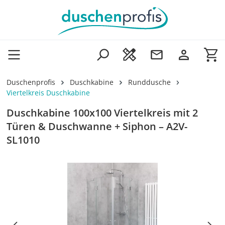
Zum Hauptinhalt springen
Wa
Duschenprofis
Duschkabine
Runddusche
Viertelkreis Duschkabine
Duschkabine 100x100 Viertelkreis mit 2
Türen & Duschwanne + Siphon – A2V-
SL1010
Bildergalerie überspringen