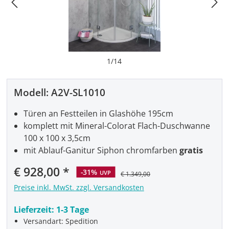
1
/
14
Modell:
A2V-SL1010
Türen an Festteilen in Glashöhe 195cm
komplett mit Mineral-Colorat Flach-Duschwanne
100 x 100 x 3,5cm
mit Ablauf-Ganitur Siphon chromfarben
gratis
€ 928,00
-31%
UVP
€ 1.349,00
Preise inkl. MwSt. zzgl. Versandkosten
Lieferzeit:
1-3 Tage
Versandart: Spedition