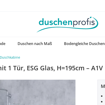
nde
Duschen nach Maß
Bodengleiche Duschen
s Duschkabine
it 1 Tür, ESG Glas, H=195cm – A1V
M