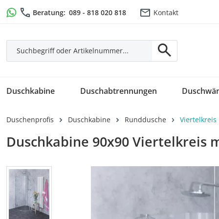
m Hauptinhalt springen
Zur Suche springen
Zur Hauptnavigation springen
Beratung:
089 - 818 020 818
Kontakt
Duschkabine
Duschabtrennungen
Duschwä
Duschenprofis
Duschkabine
Runddusche
Viertelkrei
Duschkabine 90x90 Viertelkreis m
Bildergalerie überspringen