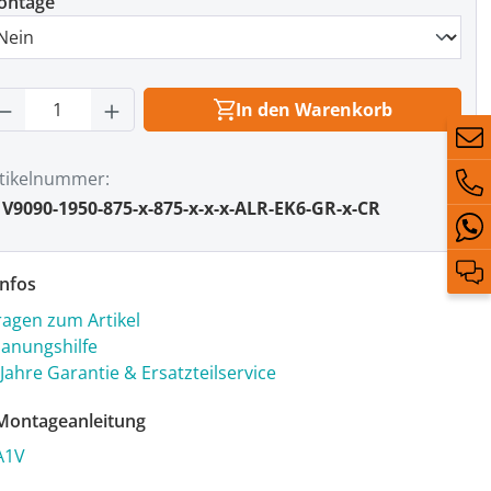
ontage
rodukt Anzahl: Gib den gewünschten Wert
In den Warenkorb
tikelnummer
V9090-1950-875-x-875-x-x-x-ALR-EK6-GR-x-CR
nfos
ragen zum Artikel
lanungshilfe
 Jahre Garantie & Ersatzteilservice
ontageanleitung
A1V