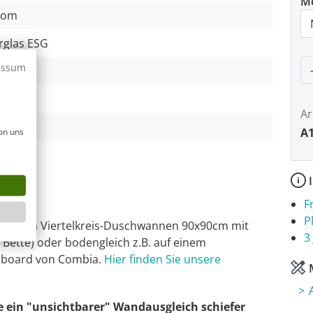
M
rom
rglas ESG
P
essum
mm
5 cm
Ar
 cm
A1
on uns
I
F
P
ssenden Viertelkreis-Duschwannen 90x90cm mit
3
, Bette) oder bodengleich z.B. auf einem
hboard von Combia.
Hier finden Sie unsere
M
e ein "unsichtbarer" Wandausgleich schiefer