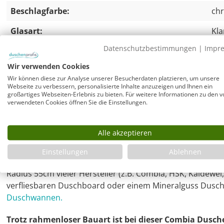
Beschlagfarbe:
ch
Glasart:
Kla
Datenschutzbestimmungen
|
Impr
Glasstärke:
6 
Wir verwenden Cookies
Glashöhe:
19
Wir können diese zur Analyse unserer Besucherdaten platzieren, um unsere
Webseite zu verbessern, personalisierte Inhalte anzuzeigen und Ihnen ein
Einbaumaß / Wannenmaß:
90
großartiges Webseiten-Erlebnis zu bieten. Für weitere Informationen zu den v
verwendeten Cookies öffnen Sie die Einstellungen.
Viertelkreis-Dusche 1 Türe 90x90cm
Alle akzeptieren
Rahmenlose Duschkabine mit Türe an Festteil.
Einstellungen
Ablehnen
Die Montage der Duschkabine ist möglich auf im Maß pa
Radius 55cm vieler Hersteller (z.B. Combia, HSK, Kaldewei
verfliesbaren Duschboard oder einem Mineralguss Dusc
Duschwannen.
Trotz rahmenloser Bauart ist bei dieser Combia Dusch