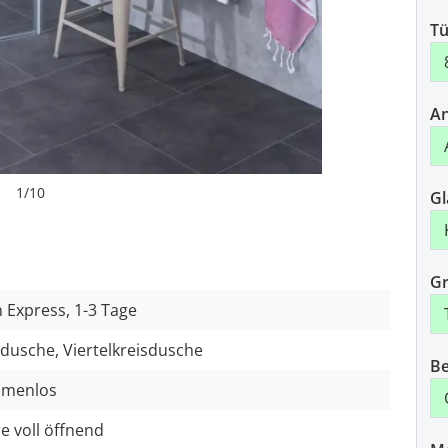
Tü
An
1
/
10
Gl
Gr
 Express, 1-3 Tage
dusche, Viertelkreisdusche
Be
hmenlos
e voll öffnend