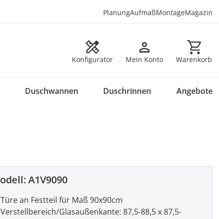
Planung
Aufmaß
Montage
Magazin
Warenkorb en
Konfigurator
Mein Konto
Warenkorb
Duschwannen
Duschrinnen
Angebote
odell:
A1V9090
Türe an Festteil für Maß 90x90cm
Verstellbereich/Glasaußenkante: 87,5-88,5 x 87,5-