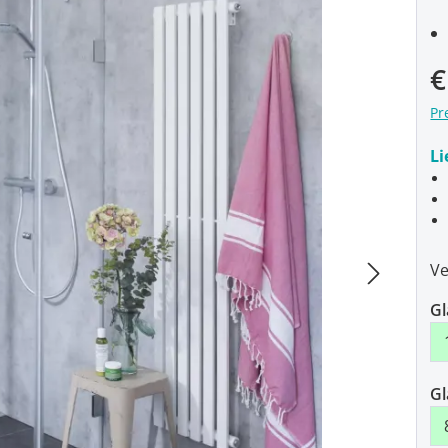
€
Pr
Li
Ve
Gl
Gl