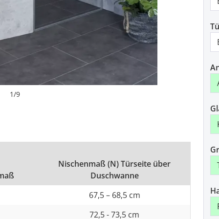
Tü
An
1
/
9
Gl
Gr
Nischenmaß (N) Türseite über
maß
Duschwanne
H
67,5 – 68,5 cm
72,5 - 73,5 cm