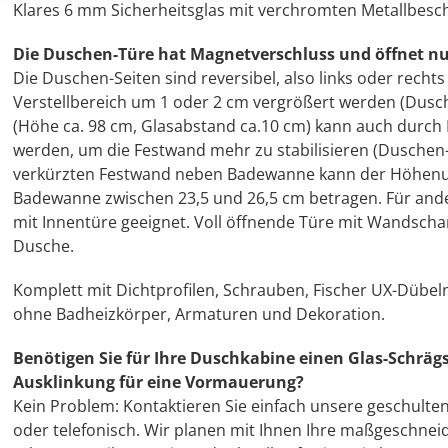
Klares 6 mm Sicherheitsglas mit verchromten Metallbesc
Die Duschen-Türe hat Magnetverschluss und öffnet n
Die Duschen-Seiten sind reversibel, also links oder recht
Verstellbereich um 1 oder 2 cm vergrößert werden (Dusc
(Höhe ca. 98 cm, Glasabstand ca.10 cm) kann auch durch
werden, um die Festwand mehr zu stabilisieren (Duschen
verkürzten Festwand neben Badewanne kann der Höhen
Badewanne zwischen 23,5 und 26,5 cm betragen. Für and
mit Innentüre geeignet. Voll öffnende Türe mit Wandschar
Dusche.
Komplett mit Dichtprofilen, Schrauben, Fischer UX-Dübe
ohne Badheizkörper, Armaturen und Dekoration.
Benötigen Sie für Ihre Duschkabine einen Glas-Schrägs
Ausklinkung für eine Vormauerung?
Kein Problem: Kontaktieren Sie einfach unsere geschulte
oder telefonisch. Wir planen mit Ihnen Ihre maßgeschnei