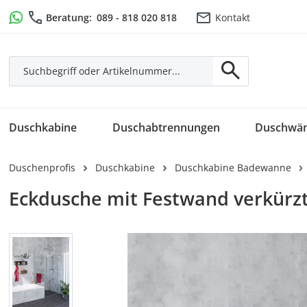
m Hauptinhalt springen
Zur Suche springen
Zur Hauptnavigation springen
Beratung:
089 - 818 020 818
Kontakt
Duschkabine
Duschabtrennungen
Duschwä
Duschenprofis
Duschkabine
Duschkabine Badewanne
Eckdusche mit Festwand verkürz
Bildergalerie überspringen