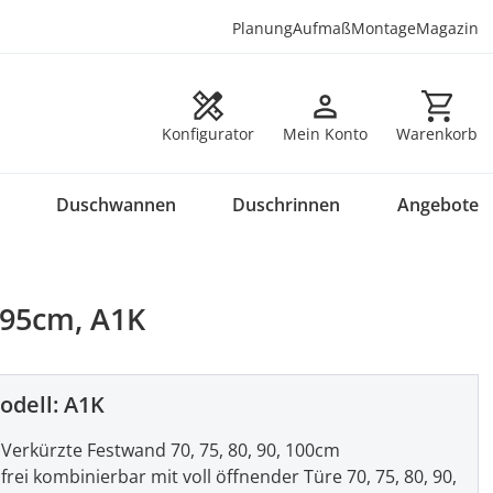
Planung
Aufmaß
Montage
Magazin
Warenkorb en
Konfigurator
Mein Konto
Warenkorb
Duschwannen
Duschrinnen
Angebote
195cm, A1K
odell:
A1K
Verkürzte Festwand 70, 75, 80, 90, 100cm
frei kombinierbar mit voll öffnender Türe 70, 75, 80, 90,