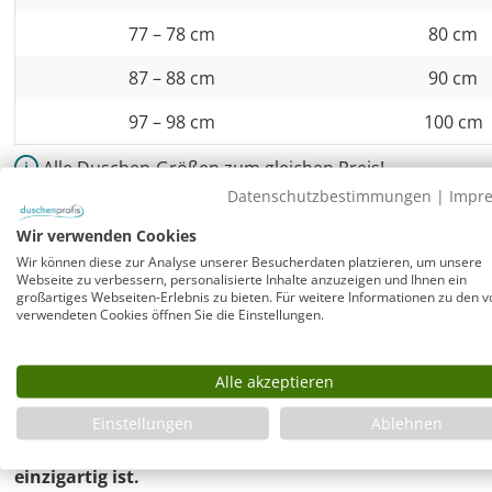
77 – 78 cm
80 cm
87 – 88 cm
90 cm
97 – 98 cm
100 cm
Alle Duschen-Größen zum gleichen Preis!
Datenschutzbestimmungen
|
Impr
Eckdusche neben Badewanne mit Festwand v
Wir verwenden Cookies
Wir können diese zur Analyse unserer Besucherdaten platzieren, um unsere
Rahmenlose Duschkabine mit verkürzter Festwand 
Webseite zu verbessern, personalisierte Inhalte anzuzeigen und Ihnen ein
Die Montage der Duschkabine ist möglich auf im Maß pa
großartiges Webseiten-Erlebnis zu bieten. Für weitere Informationen zu den v
verwendeten Cookies öffnen Sie die Einstellungen.
Duschwannen neben Badewanne vieler Hersteller (z. B. Com
auf einem verfliesbaren Duschboard oder einem Minera
unsere Duschwannen.
Alle akzeptieren
Trotz rahmenloser Bauart ist bei dieser Combia Dusch
Einstellungen
Ablehnen
Wände möglich bis zu 10 mm ohne riesige Silikonfug
einzigartig ist.