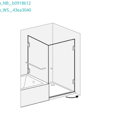
A_NB__b0918612
A_WS__43ea3040