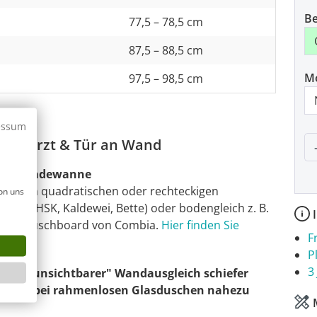
Be
77,5 – 78,5 cm
87,5 – 88,5 cm
M
97,5 – 98,5 cm
essum
P
erkürzt & Tür an Wand
neben Badewanne
ssenden quadratischen oder rechteckigen
on uns
bia, HSK, Kaldewei, Bette) oder bodengleich z. B.
I
lguss Duschboard von Combia.
Hier finden Sie
F
P
3
e ein "unsichtbarer" Wandausgleich schiefer
en, was bei rahmenlosen Glasduschen nahezu
M