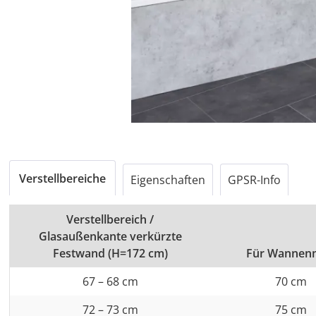
Verstellbereiche
Eigenschaften
GPSR-Info
Verstellbereich /
Glasaußenkante verkürzte
Festwand (H=172 cm)
Für Wannen
67 – 68 cm
70 cm
72 – 73 cm
75 cm