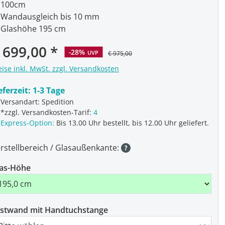
100cm
Wandausgleich bis 10 mm
Glashöhe 195 cm
rkaufspreis:
 699,00
-28%
UVP
€ 975,00
eise inkl. MwSt. zzgl. Versandkosten
eferzeit:
1-3 Tage
Versandart: Spedition
*zzgl. Versandkosten-Tarif:
4
Express-Option:
Bis 13.00 Uhr bestellt, bis 12.00 Uhr geliefert.
rstellbereich / Glasaußenkante:
as-Höhe
stwand mit Handtuchstange