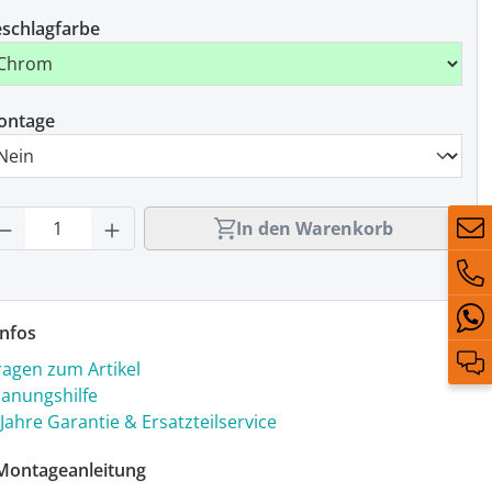
schlagfarbe
ontage
rodukt Anzahl: Gib den gewünschten Wert
In den Warenkorb
nfos
ragen zum Artikel
lanungshilfe
 Jahre Garantie & Ersatzteilservice
ontageanleitung