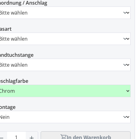
ordnung / Anschlag
asart
andtuchstange
schlagfarbe
ontage
rodukt Anzahl: Gib den gewünschten Wert
In den Warenkorb