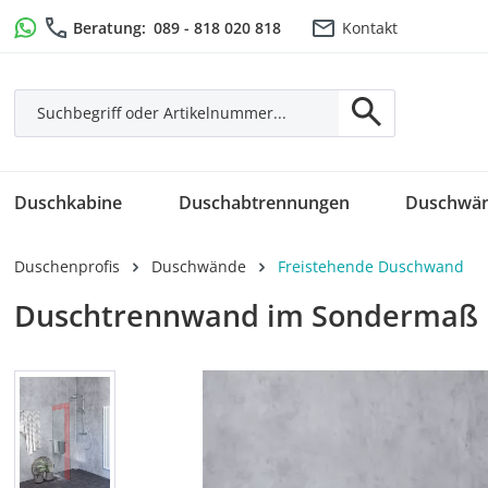
m Hauptinhalt springen
Zur Suche springen
Zur Hauptnavigation springen
Beratung:
089 - 818 020 818
Kontakt
Duschkabine
Duschabtrennungen
Duschwä
Duschenprofis
Duschwände
Freistehende Duschwand
Duschtrennwand im Sondermaß r
Bildergalerie überspringen