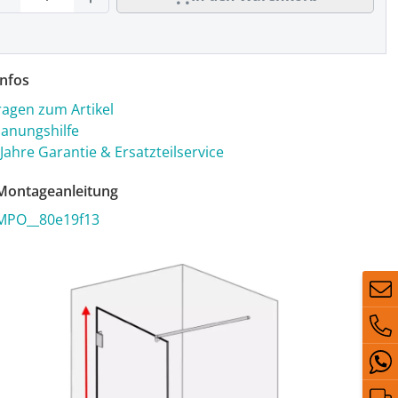
nfos
ragen zum Artikel
lanungshilfe
 Jahre Garantie & Ersatzteilservice
ontageanleitung
MPO__80e19f13