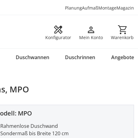
Planung
Aufmaß
Montage
Magazin
Warenkorb en
Konfigurator
Mein Konto
Warenkorb
Duschwannen
Duschrinnen
Angebote
as, MPO
odell:
MPO
Rahmenlose Duschwand
Sondermaß bis Breite 120 cm