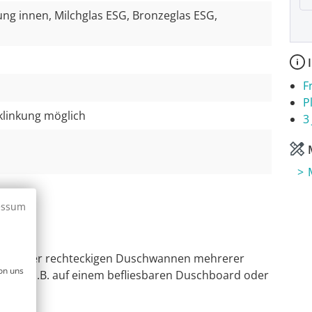
ung innen, Milchglas ESG, Bronzeglas ESG,
I
F
P
klinkung möglich
3
M
essum
hen oder rechteckigen Duschwannen mehrerer
on uns
ngleich z.B. auf einem befliesbaren Duschboard oder