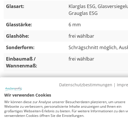
Glasart:
Klarglas ESG, Glasversiegel
Grauglas ESG
Glasstärke:
6 mm
Glashöhe:
frei wählbar
Sonderform:
Schrägschnitt möglich, Aus
Einbaumaß /
frei wählbar
Wannenmaß:
Datenschutzbestimmungen
|
Impr
Duschtrennwand Sondermaß rahmenlos
Wir verwenden Cookies
Rahmenlose Duschtrennwand aus Glas von Combia.
Wir können diese zur Analyse unserer Besucherdaten platzieren, um unsere
Montage der Glas Duschwand auf passenden quadratisc
Webseite zu verbessern, personalisierte Inhalte anzuzeigen und Ihnen ein
großartiges Webseiten-Erlebnis zu bieten. Für weitere Informationen zu den v
Hersteller (z.B. Combia, HSK, Kaldewei, Bette) oder bode
verwendeten Cookies öffnen Sie die Einstellungen.
einem Mineralguss Duschboard von Combia.