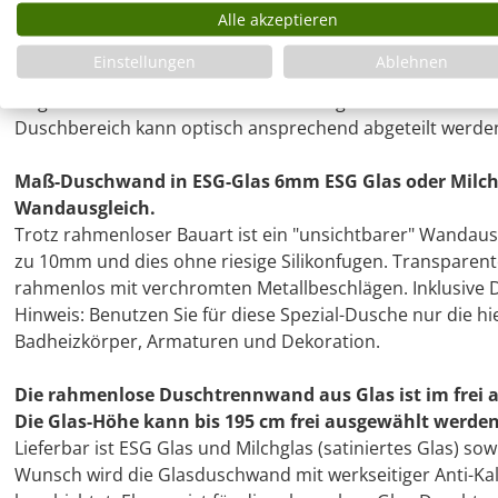
Alle akzeptieren
Die Glas-Breite der Duschabtrennung und die Glas-Höh
wählbar.
Einstellungen
Ablehnen
Damit können die Glas-Maße der rahmenlosen Duschtren
Gegebenheiten Ihres Badezimmers abgestimmt werden un
Duschbereich kann optisch ansprechend abgeteilt werde
Maß-Duschwand in ESG-Glas 6mm ESG Glas oder Milchg
Wandausgleich.
Trotz rahmenloser Bauart ist ein "unsichtbarer" Wandau
zu 10mm und dies ohne riesige Silikonfugen. Transpare
rahmenlos mit verchromten Metallbeschlägen. Inklusive D
Hinweis: Benutzen Sie für diese Spezial-Dusche nur die 
Badheizkörper, Armaturen und Dekoration.
Die rahmenlose Duschtrennwand aus Glas ist im frei 
Die Glas-Höhe kann bis 195 cm frei ausgewählt werden
Lieferbar ist ESG Glas und Milchglas (satiniertes Glas) so
Wunsch wird die Glasduschwand mit werkseitiger Anti-Kal