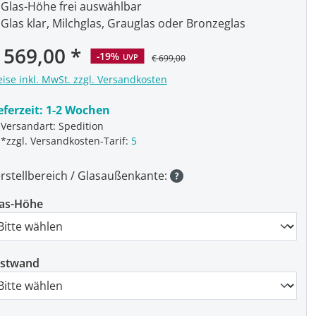
Glas-Höhe frei auswählbar
Glas klar, Milchglas, Grauglas oder Bronzeglas
rkaufspreis:
 569,00
-19%
UVP
€ 699,00
eise inkl. MwSt. zzgl. Versandkosten
eferzeit:
1-2 Wochen
Versandart: Spedition
*zzgl. Versandkosten-Tarif:
5
rstellbereich / Glasaußenkante:
as-Höhe
estwand