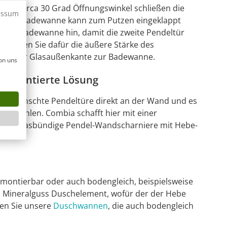
. Bis circa 30 Grad Öffnungswinkel schließen die
essum
en der Badewanne kann zum Putzen eingeklappt
n zur Badewanne hin, damit die zweite Pendeltür
ichtigen Sie dafür die äußere Stärke des
 mm der Glasaußenkante zur Badewanne.
on uns
 Patentierte Lösung
ie gewünschte Pendeltüre direkt an der Wand und es
 empfohlen. Combia schafft hier mit einer
, innen glasbündige Pendel-Wandscharniere mit Hebe-
 montierbar oder auch bodengleich, beispielsweise
s Mineralguss Duschelement, wofür der der Hebe
den Sie unsere
Duschwannen
, die auch bodengleich