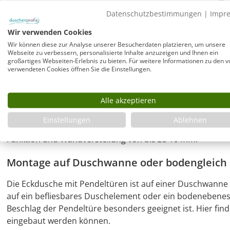
Magnetverschluss und bleiben in ihrer Endposition stehen
Datenschutzbestimmungen
|
Impr
Glas Pendeltüren automatisch. Die Wand-Pendeltür neb
Wir verwenden Cookies
werden. Die Wand-Pendeltür öffnet sich leicht nach auße
daran vorbei nach innen gependelt werden kann - berücks
Wir können diese zur Analyse unserer Besucherdaten platzieren, um unsere
Webseite zu verbessern, personalisierte Inhalte anzuzeigen und Ihnen ein
Innenwandscharniers mit einem Mindestabstand von 13
großartiges Webseiten-Erlebnis zu bieten. Für weitere Informationen zu den v
verwendeten Cookies öffnen Sie die Einstellungen.
Pendeltüren auch an schiefer Wand möglich:
Alle akzeptieren
Oft ist eine schiefe Wand im Badezimmer das "Aus" für d
wird die "herkömmliche" Lösung mit Türe an Glas-Festteil
Einstellungen
Ablehnen
patentierten Lösung Abhilfe und bietet zeitlos elegante
Funktion und Wandverstellung von bis zu 10 mm.
Montage auf Duschwanne oder bodengleich
Die Eckdusche mit Pendeltüren ist auf einer Duschwanne
auf ein befliesbares Duschelement oder ein bodenebene
Beschlag der Pendeltüre besonders geeignet ist. Hier fin
eingebaut werden können.