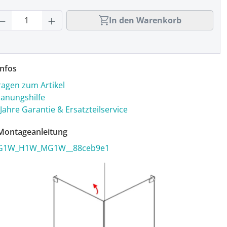
rodukt Anzahl: Gib den gewünschten Wert
In den Warenkorb
nfos
ragen zum Artikel
lanungshilfe
 Jahre Garantie & Ersatzteilservice
ontageanleitung
G1W_H1W_MG1W__88ceb9e1