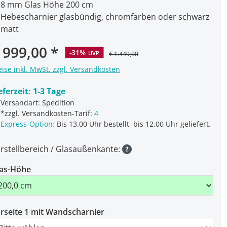
8 mm Glas Höhe 200 cm
Hebescharnier glasbündig, chromfarben oder schwarz
matt
rkaufspreis:
 999,00
-31%
UVP
€ 1.449,00
eise inkl. MwSt. zzgl. Versandkosten
eferzeit:
1-3 Tage
Versandart: Spedition
*zzgl. Versandkosten-Tarif:
4
Express-Option:
Bis 13.00 Uhr bestellt, bis 12.00 Uhr geliefert.
rstellbereich / Glasaußenkante:
as-Höhe
rseite 1 mit Wandscharnier