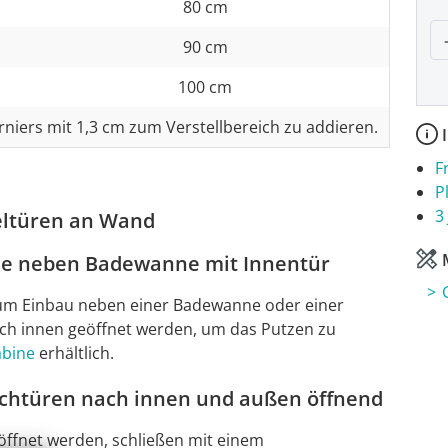
80 cm
P
90 cm
100 cm
rniers mit 1,3 cm zum Verstellbereich zu addieren.
I
F
P
3
eltüren an Wand
M
ne neben Badewanne mit Innentür
 zum Einbau neben einer Badewanne oder einer
ch innen geöffnet werden, um das Putzen zu
abine
erhältlich.
chtüren nach innen und außen öffnend
ffnet werden, schließen mit einem