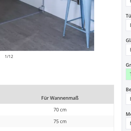
Tü
Gl
1
/
12
Gr
Be
Für Wannenmaß
70 cm
M
75 cm