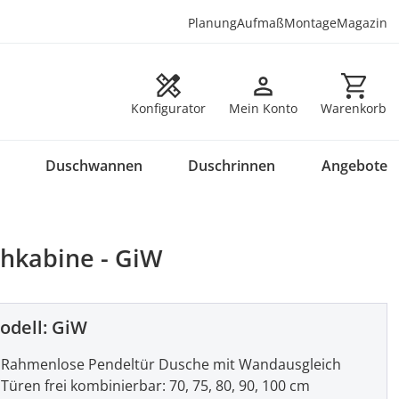
Planung
Aufmaß
Montage
Magazin
Warenkorb en
Konfigurator
Mein Konto
Warenkorb
Duschwannen
Duschrinnen
Angebote
hkabine - GiW
odell:
GiW
Rahmenlose Pendeltür Dusche mit Wandausgleich
Türen frei kombinierbar: 70, 75, 80, 90, 100 cm