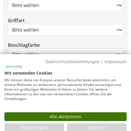
Griffart
Beschlagfarbe
Datenschutzbestimmungen
|
Impressum
Montage
Wir verwenden Cookies
Wir können diese zur Analyse unserer Besucherdaten platzieren, um
unsere Webseite zu verbessern, personalisierte Inhalte anzuzeigen und
Ihnen ein großartiges Webseiten-Erlebnis zu bieten. Für weitere
Informationen zu den von uns verwendeten Cookies öffnen Sie die
Produkt Anzahl: Gib den gewünschten Wer
In den Warenkorb
Einstellungen.
Alle akzeptieren
Infos
Einstellungen
Ablehnen