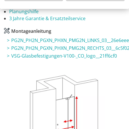
Fragen zum Artikel
Planungshilfe
3 Jahre Garantie & Ersatzteilservice
Montageanleitung
PG2N_PH2N_PGXN_PHXN_PMG2N_LINKS_03__26e6eee
PG2N_PH2N_PGXN_PHXN_PMG2N_RECHTS_03__6c5f02
VSG-Glasbefestigungen-V100-_CO_logo__21ff6cf0