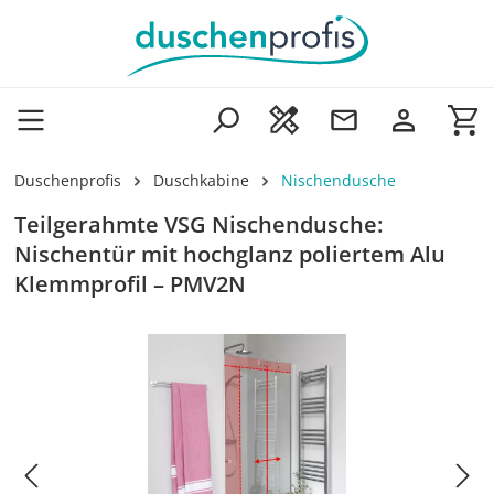
Zum Hauptinhalt springen
Wa
Duschenprofis
Duschkabine
Nischendusche
Teilgerahmte VSG Nischendusche:
Nischentür mit hochglanz poliertem Alu
Klemmprofil – PMV2N
Bildergalerie überspringen