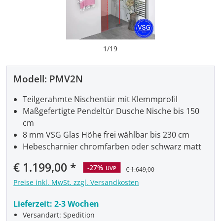
1
/
19
Modell:
PMV2N
Teilgerahmte Nischentür mit Klemmprofil
Maßgefertigte Pendeltür Dusche Nische bis 150
cm
8 mm VSG Glas Höhe frei wählbar bis 230 cm
Hebescharnier chromfarben oder schwarz matt
Verkaufspreis:
€ 1.199,00
-27%
UVP
€ 1.649,00
Preise inkl. MwSt. zzgl. Versandkosten
Lieferzeit:
2-3 Wochen
Versandart: Spedition