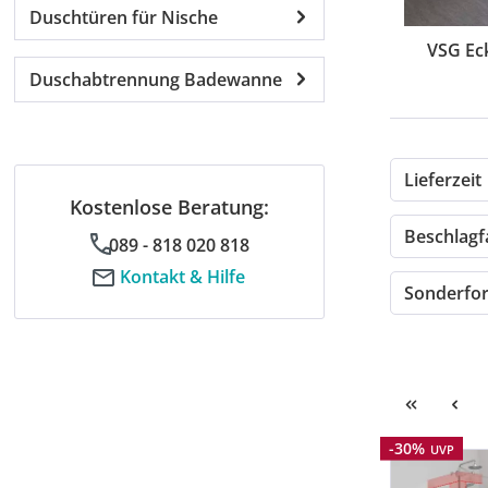
Duschtüren für Nische
VSG Ec
Duschabtrennung Badewanne
Lieferzeit
Kostenlose Beratung:
Beschlag
089 - 818 020 818
Kontakt & Hilfe
Sonderf
Rabatt
-30%
UVP