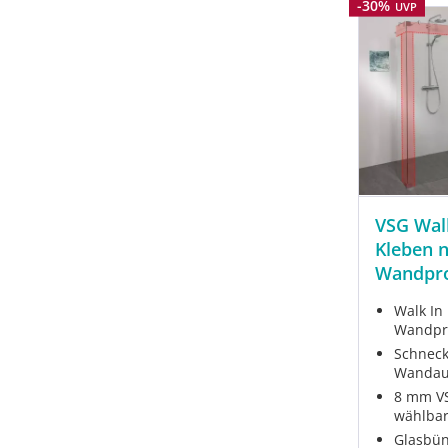
Rabatt
-30%
UVP
VSG Wal
Kleben 
Wandpro
Walk In
Wandpro
Schneck
Wandau
8 mm VS
wählba
Glasbün