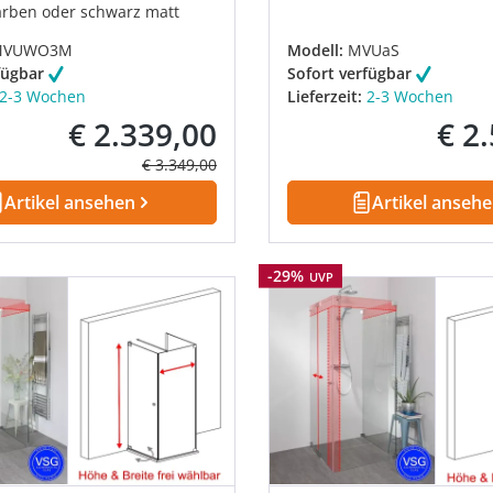
rben oder schwarz matt
MVUWO3M
Modell:
MVUaS
fügbar
Sofort verfügbar
2-3 Wochen
Lieferzeit:
2-3 Wochen
€ 2.339,00
€ 2
Verkaufspreis:
Verkau
Regulärer Preis:
€ 3.349,00
Artikel ansehen
Artikel anseh
Rabatt
-29%
UVP