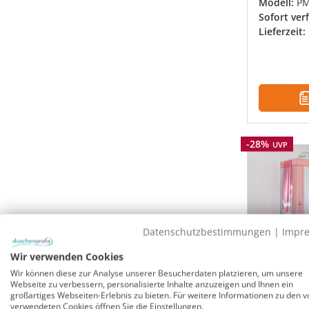
Modell:
P
Sofort ver
Lieferzeit:
Rabatt
-28%
UVP
Datenschutzbestimmungen
|
Impr
Wir verwenden Cookies
Wir können diese zur Analyse unserer Besucherdaten platzieren, um unsere
Webseite zu verbessern, personalisierte Inhalte anzuzeigen und Ihnen ein
VSG Eck
großartiges Webseiten-Erlebnis zu bieten. Für weitere Informationen zu den v
verwendeten Cookies öffnen Sie die Einstellungen.