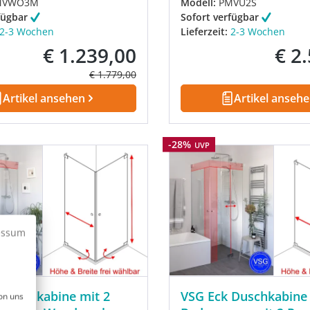
MVWO3M
Modell:
PMVU2S
fügbar
Sofort verfügbar
2-3 Wochen
Lieferzeit:
2-3 Wochen
€ 1.239,00
€ 2
Verkaufspreis:
Verkau
Regulärer Preis:
€ 1.779,00
Artikel ansehen
Artikel anseh
Rabatt
-28%
UVP
essum
 Duschkabine mit 2
VSG Eck Duschkabine
on uns