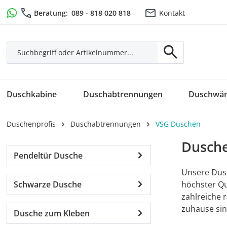
m Hauptinhalt springen
Zur Suche springen
Zur Hauptnavigation springen
Beratung:
089 - 818 020 818
Kontakt
Duschkabine
Duschabtrennungen
Duschwä
Duschenprofis
Duschabtrennungen
VSG Duschen
Dusche
Pendeltür Dusche
Unsere Dusc
Schwarze Dusche
höchster Qu
zahlreiche 
zuhause sin
Dusche zum Kleben