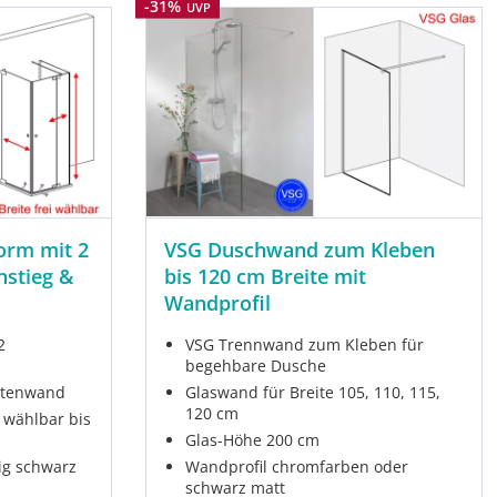
Rabatt
-31%
UVP
orm mit 2
VSG Duschwand zum Kleben
nstieg &
bis 120 cm Breite mit
Wandprofil
2
VSG Trennwand zum Kleben für
begehbare Dusche
eitenwand
Glaswand für Breite 105, 110, 115,
120 cm
 wählbar bis
Glas-Höhe 200 cm
ig schwarz
Wandprofil chromfarben oder
schwarz matt