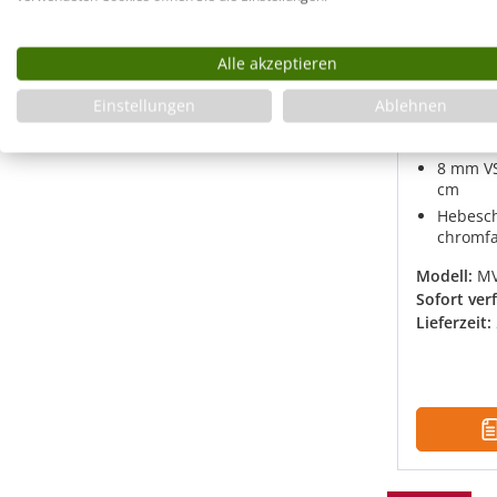
Pendelt
Maß
Alle akzeptieren
Rahmenl
verschi
Einstellungen
Ablehnen
Maßanfe
bis 100
8 mm VS
cm
Hebesch
chromfa
Modell:
M
Sofort ver
Lieferzeit: