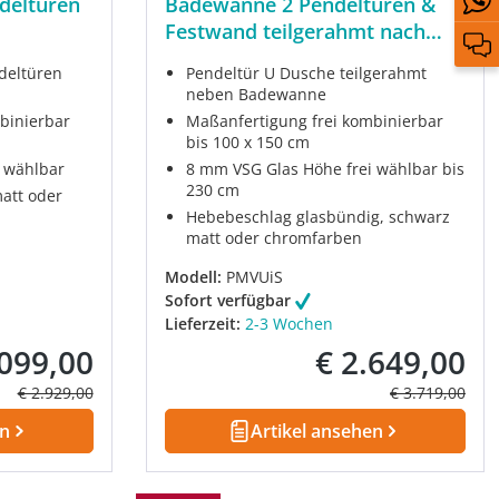
deltüren
Badewanne 2 Pendeltüren &
Festwand teilgerahmt nach
Maß
deltüren
Pendeltür U Dusche teilgerahmt
neben Badewanne
binierbar
Maßanfertigung frei kombinierbar
bis 100 x 150 cm
 wählbar
8 mm VSG Glas Höhe frei wählbar bis
230 cm
att oder
Hebebeschlag glasbündig, schwarz
matt oder chromfarben
Modell:
PMVUiS
Sofort verfügbar
Lieferzeit:
2-3 Wochen
.099,00
€ 2.649,00
fspreis:
Verkaufspreis:
Regulärer Preis:
Regulärer Prei
€ 2.929,00
€ 3.719,00
en
Artikel ansehen