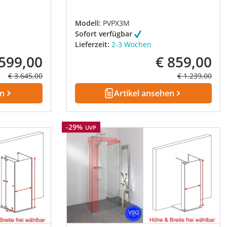
Modell:
PVPX3M
Sofort verfügbar
Lieferzeit:
2-3 Wochen
.599,00
€ 859,00
fspreis:
Verkaufspreis:
Regulärer Preis:
Regulärer Prei
€ 3.645,00
€ 1.239,00
en
Artikel ansehen
Rabatt
-29%
UVP