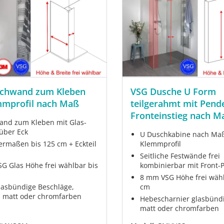
chwand zum Kleben
VSG Dusche U Form
mmprofil nach Maß
teilgerahmt mit Pend
Fronteinstieg nach M
nd zum Kleben mit Glas-
 über Eck
U Duschkabine nach Maß
ermaßen bis 125 cm + Eckteil
Klemmprofil
Seitliche Festwände frei
G Glas Höhe frei wählbar bis
kombinierbar mit Front-
8 mm VSG Höhe frei wähl
lasbündige Beschläge,
cm
 matt oder chromfarben
Hebescharnier glasbünd
matt oder chromfarben