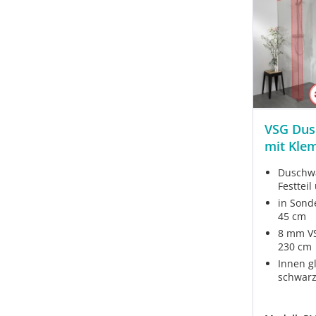
VSG Dus
mit Kle
Duschwa
Festteil
in Sond
45 cm
8 mm VS
230 cm
Innen g
schwarz