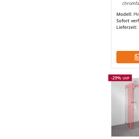
chromfa
Modell:
P
Sofort ver
Lieferzeit:
Rabatt
-29%
UVP