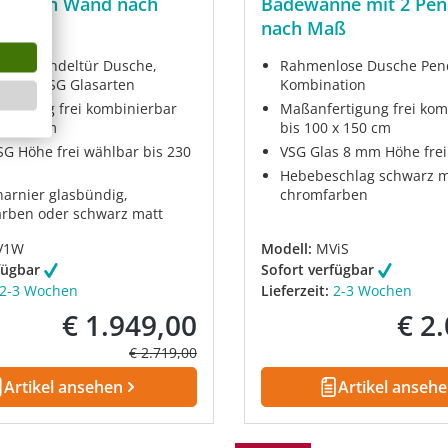
üren an Wand nach
Badewanne mit 2 Pen
nach Maß
ose Pendeltür Dusche,
Rahmenlose Dusche Pen
edene VSG Glasarten
Kombination
rtigung frei kombinierbar
Maßanfertigung frei kom
 x 100 cm
bis 100 x 150 cm
G Höhe frei wählbar bis 230
VSG Glas 8 mm Höhe frei
Hebebeschlag schwarz m
arnier glasbündig,
chromfarben
rben oder schwarz matt
V1W
Modell:
MViS
fügbar
Sofort verfügbar
2-3 Wochen
Lieferzeit:
2-3 Wochen
€ 1.949,00
€ 2
Verkaufspreis:
Verkau
Regulärer Preis:
€ 2.719,00
Artikel ansehen
Artikel anseh