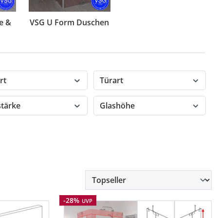
e &
VSG U Form Duschen
rt
Türart
stärke
Glashöhe
Rabatt
-28%
UVP