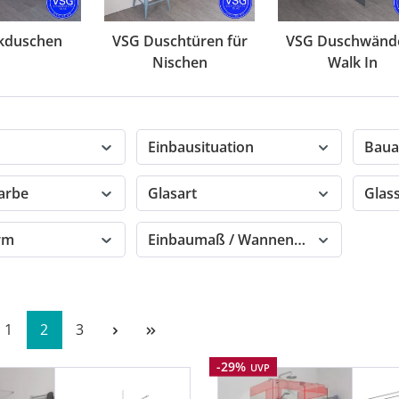
kduschen
VSG Duschtüren für
VSG Duschwänd
Nischen
Walk In
Einbausituation
Baua
farbe
Glasart
Glas
orm
Einbaumaß / Wannenmaß
Seite
Seite
Seite
1
2
3
Rabatt
-29%
UVP