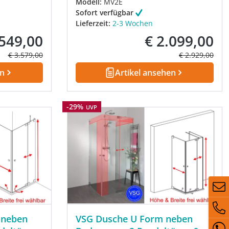
Modell:
MV2E
Sofort verfügbar
Lieferzeit:
2-3 Wochen
.549,00
€ 2.099,00
fspreis:
Verkaufspreis:
Regulärer Preis:
Regulärer Prei
€ 3.579,00
€ 2.929,00
en
Artikel ansehen
Rabatt
-29%
UVP
 neben
VSG Dusche U Form neben