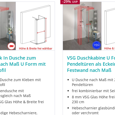
Rabatt
-29%
UVP
k In Dusche zum
VSG Duschkabine U F
nach Maß U Form mit
Pendeltüren als Eckei
fil
Festwand nach Maß
 Dusche zum Kleben mit
U Dusche nach Maß mit 
fil
Pendeltüren
endusche mit
frei kombinierbar mit S
sgleich nach Maß
8 mm VSG Glas Höhe frei
G Glas Höhe & Breite frei
230 cm
r
Hebescharnier glasbünd
dige Hebescharniere,
oder verchromt