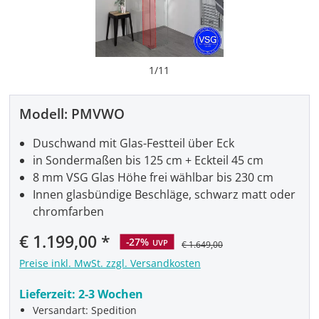
1
/
11
Modell:
PMVWO
Duschwand mit Glas-Festteil über Eck
in Sondermaßen bis 125 cm + Eckteil 45 cm
8 mm VSG Glas Höhe frei wählbar bis 230 cm
Innen glasbündige Beschläge, schwarz matt oder
chromfarben
Verkaufspreis:
€ 1.199,00
-27%
UVP
€ 1.649,00
Preise inkl. MwSt. zzgl. Versandkosten
Lieferzeit:
2-3 Wochen
Versandart: Spedition