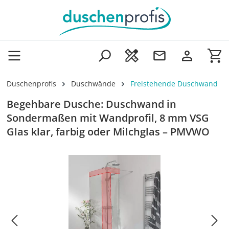
Zum Hauptinhalt springen
Wa
Duschenprofis
Duschwände
Freistehende Duschwand
Begehbare Dusche: Duschwand in
Sondermaßen mit Wandprofil, 8 mm VSG
Glas klar, farbig oder Milchglas – PMVWO
Bildergalerie überspringen