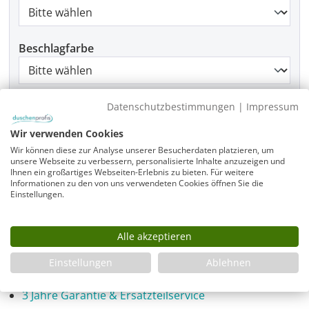
Beschlagfarbe
Montage
Datenschutzbestimmungen
|
Impressum
Wir verwenden Cookies
Wir können diese zur Analyse unserer Besucherdaten platzieren, um
unsere Webseite zu verbessern, personalisierte Inhalte anzuzeigen und
Produkt Anzahl: Gib den gewünschten Wer
Ihnen ein großartiges Webseiten-Erlebnis zu bieten. Für weitere
In den Warenkorb
Informationen zu den von uns verwendeten Cookies öffnen Sie die
Einstellungen.
Alle akzeptieren
Infos
Fragen zum Artikel
Einstellungen
Ablehnen
Planungshilfe
3 Jahre Garantie & Ersatzteilservice