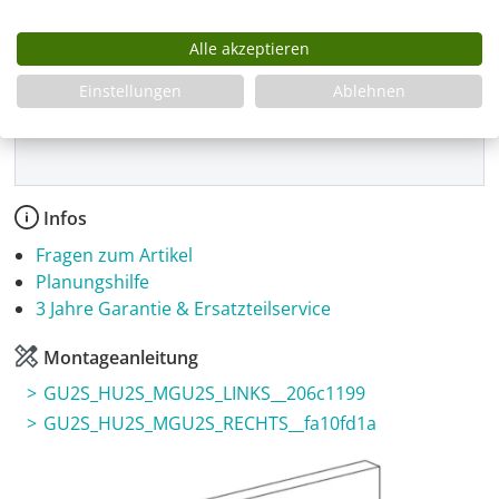
Montage
Alle akzeptieren
Einstellungen
Ablehnen
Produkt Anzahl: Gib den gewünschten Wer
In den Warenkorb
Infos
Fragen zum Artikel
Planungshilfe
3 Jahre Garantie & Ersatzteilservice
Montageanleitung
GU2S_HU2S_MGU2S_LINKS__206c1199
GU2S_HU2S_MGU2S_RECHTS__fa10fd1a