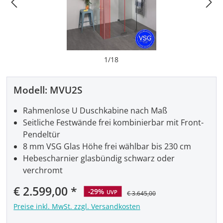
1
/
18
Modell:
MVU2S
Rahmenlose U Duschkabine nach Maß
Seitliche Festwände frei kombinierbar mit Front-
Pendeltür
8 mm VSG Glas Höhe frei wählbar bis 230 cm
Hebescharnier glasbündig schwarz oder
verchromt
Verkaufspreis:
€ 2.599,00
-29%
UVP
€ 3.645,00
Preise inkl. MwSt. zzgl. Versandkosten