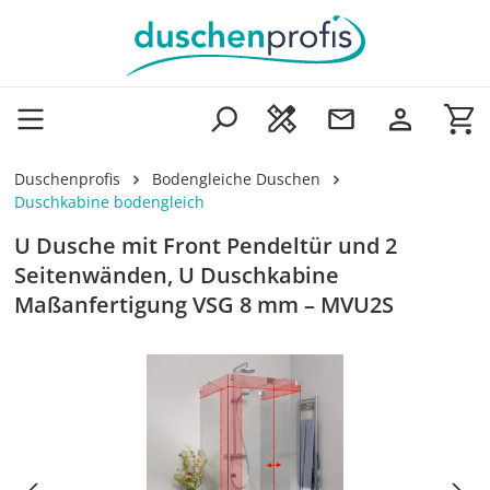
Zum Hauptinhalt springen
Wa
Duschenprofis
Bodengleiche Duschen
Duschkabine bodengleich
U Dusche mit Front Pendeltür und 2
Seitenwänden, U Duschkabine
Maßanfertigung VSG 8 mm – MVU2S
Bildergalerie überspringen