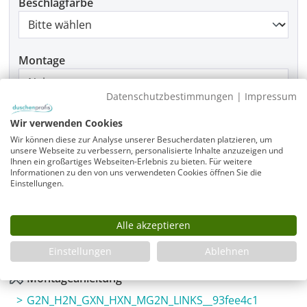
Beschlagfarbe
Montage
Datenschutzbestimmungen
|
Impressum
Produkt Anzahl: Gib den gewünschten Wer
Wir verwenden Cookies
In den Warenkorb
Wir können diese zur Analyse unserer Besucherdaten platzieren, um
unsere Webseite zu verbessern, personalisierte Inhalte anzuzeigen und
Ihnen ein großartiges Webseiten-Erlebnis zu bieten. Für weitere
Informationen zu den von uns verwendeten Cookies öffnen Sie die
Einstellungen.
Infos
Fragen zum Artikel
Alle akzeptieren
Planungshilfe
3 Jahre Garantie & Ersatzteilservice
Einstellungen
Ablehnen
Montageanleitung
G2N_H2N_GXN_HXN_MG2N_LINKS__93fee4c1