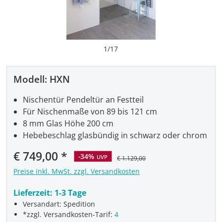
1
/
17
Modell:
HXN
Nischentür Pendeltür an Festteil
Für Nischenmaße von 89 bis 121 cm
8 mm Glas Höhe 200 cm
Hebebeschlag glasbündig in schwarz oder chrom
Verkaufspreis:
€ 749,00
-34%
UVP
€ 1.129,00
Preise inkl. MwSt. zzgl. Versandkosten
Lieferzeit:
1-3 Tage
Versandart: Spedition
*zzgl. Versandkosten-Tarif:
4