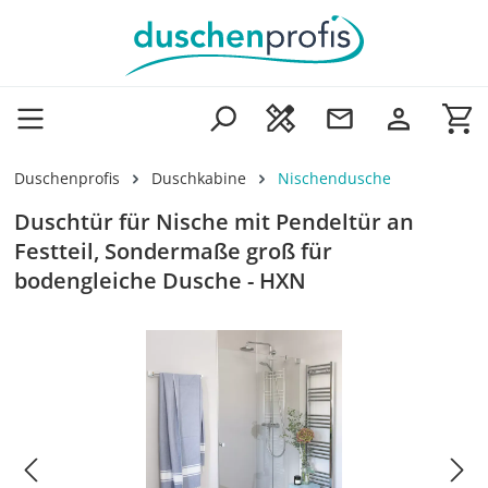
Zum Hauptinhalt springen
Wa
Duschenprofis
Duschkabine
Nischendusche
Duschtür für Nische mit Pendeltür an
Festteil, Sondermaße groß für
bodengleiche Dusche - HXN
Bildergalerie überspringen