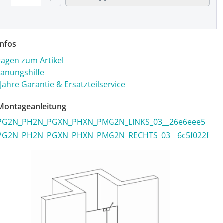
nfos
ragen zum Artikel
lanungshilfe
 Jahre Garantie & Ersatzteilservice
ontageanleitung
PG2N_PH2N_PGXN_PHXN_PMG2N_LINKS_03__26e6eee5
PG2N_PH2N_PGXN_PHXN_PMG2N_RECHTS_03__6c5f022f