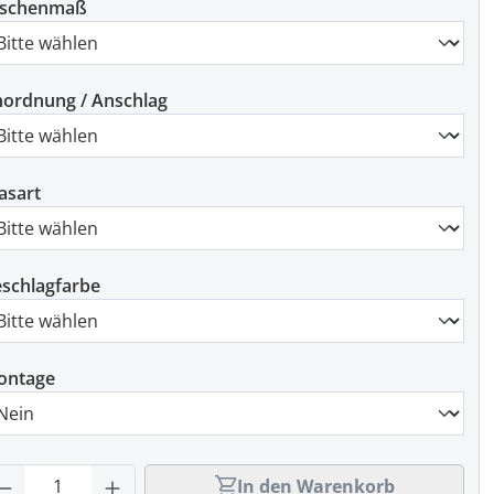
ischenmaß
ordnung / Anschlag
asart
schlagfarbe
ontage
rodukt Anzahl: Gib den gewünschten Wert
In den Warenkorb