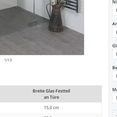
N
An
Gl
1
/
13
Be
M
Breite Glas-Festteil
an Türe
15,0 cm
P