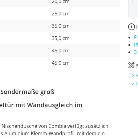
20,0 cm
25,0 cm
35,0 cm
I
F
35,0 cm
P
45,0 cm
3
45,0 cm
M
, Sondermaße groß
eltür mit Wandausgleich im
ie Nischendusche von Combia verfügt zusätzlich
tes Aluminium Klemm-Wandprofil, mit dem ein