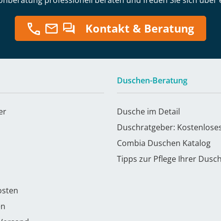
onberatung professionell beraten und freuen Sie sich über 
Kontakt & Beratung
Duschen-Beratung
er
Dusche im Detail
Duschratgeber: Kostenlose
Combia Duschen Katalog
Tipps zur Pflege Ihrer Dusc
osten
en