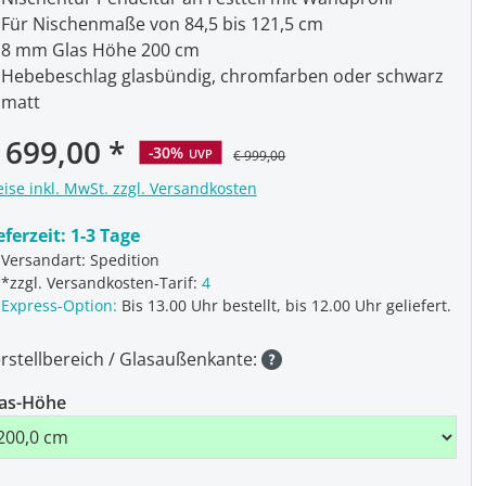
Für Nischenmaße von 84,5 bis 121,5 cm
8 mm Glas Höhe 200 cm
Hebebeschlag glasbündig, chromfarben oder schwarz
matt
rkaufspreis:
 699,00
-30%
UVP
€ 999,00
eise inkl. MwSt. zzgl. Versandkosten
eferzeit:
1-3 Tage
Versandart: Spedition
*zzgl. Versandkosten-Tarif:
4
Express-Option:
Bis 13.00 Uhr bestellt, bis 12.00 Uhr geliefert.
rstellbereich / Glasaußenkante:
as-Höhe