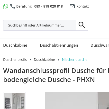
m Hauptinhalt springen
Zur Suche springen
Zur Hauptnavigation springen
Beratung:
089 - 818 020 818
Kontakt
Duschkabine
Duschabtrennungen
Duschwä
Duschenprofis
Duschkabine
Nischendusche
Wandanschlussprofil Dusche für 
bodengleiche Dusche - PHXN
Bildergalerie überspringen