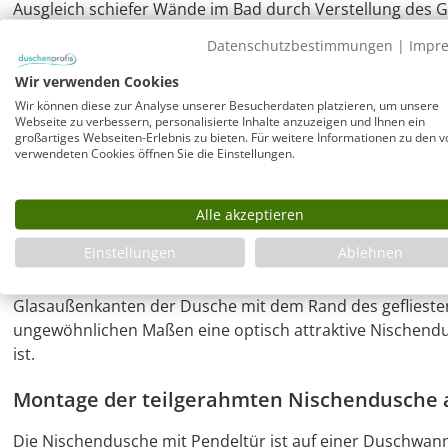
Ausgleich schiefer Wände im Bad durch Verstellung des G
(Wandauflagefläche ca. 16 mm breit). Auch im Industrial S
Datenschutzbestimmungen
|
Impr
Wandprofil Dusche für Nische mit Pendeltür
Wir verwenden Cookies
öffnend
Wir können diese zur Analyse unserer Besucherdaten platzieren, um unsere
Webseite zu verbessern, personalisierte Inhalte anzuzeigen und Ihnen ein
großartiges Webseiten-Erlebnis zu bieten. Für weitere Informationen zu den v
Die Pendeltür schließt mit einem Magnetverschluss, öff
verwendeten Cookies öffnen Sie die Einstellungen.
und kann auch in geöffneter Tür-Position belassen werden
Pendeltür automatisch.
Alle akzeptieren
Duschtür Nische mit Pendeltür in großen 
Einstellungen
Ablehnen
Die zusätzlichen, speziellen großen Glasmaße ermöglich
Glasaußenkanten der Dusche mit dem Rand des gefliesten
ungewöhnlichen Maßen eine optisch attraktive Nischendu
ist.
Montage der teilgerahmten Nischendusche 
Die Nischendusche mit Pendeltür ist auf einer Duschwan