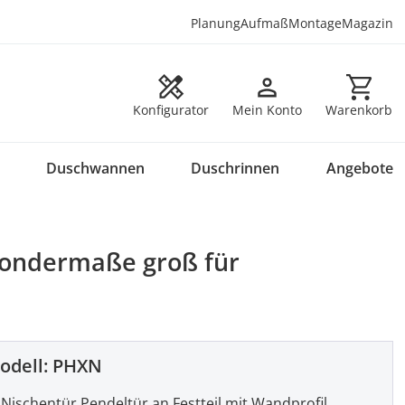
Planung
Aufmaß
Montage
Magazin
Warenkorb en
Konfigurator
Mein Konto
Warenkorb
Duschwannen
Duschrinnen
Angebote
 Sondermaße groß für
odell:
PHXN
Nischentür Pendeltür an Festteil mit Wandprofil