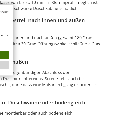
lases von bis zu 10 mm im Klemmprofil möglich ist
tyle als schwarze Duschkabine erhältlich.
essum
 an Festteil nach innen und außen
on uns
net nach innen und nach außen (gesamt 180 Grad)
. Bis circa 30 Grad Öffnungswinkel schließt die Glas
Sondermaßen
en den fugenbündigen Abschluss der
 Duschinnenbereichs. So entsteht auch bei
sche, ohne dass eine Maßanfertigung erforderlich
auf Duschwanne oder bodengleich
ne montierbar oder auch bodengleich,